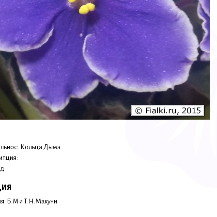
льное: Кольца Дыма
ипция:
д:
ция
я: Б.М и Т.Н.Макуни