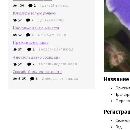
109
2
1 день 23 ч. назад
Ювелиры только ручную
52
2
3 дня 23 ч. назад
Насколько я знаю, нанести
52
2
4 дня 50 м. назад
Прежде всего, могу
511
2
3 недели 3 дня назад
Я не столь давно орхидеи и
511
2
1 месяц 2 недели назад
Спасибо большое за совет !!!
Название
6105
6
2 месяца 1 день назад
Оригина
Транскр
Перево
Регистра
Селекци
Год: