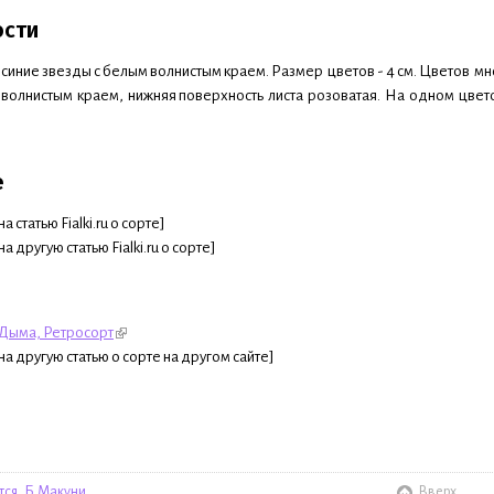
ости
иние звезды с белым волнистым краем. Размер цветов - 4 см. Цветов мно
волнистым краем, нижняя поверхность листа розоватая. На одном цветон
е
а статью Fialki.ru о сорте]
на другую статью Fialki.ru о сорте]
Дыма, Ретросорт
на другую статью о сорте на другом сайте]
тся, Б.Макуни
Вверх