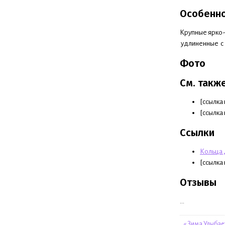
Особенн
Крупные ярко-с
удлиненные с 
Фото
См. такж
[ссылка н
[ссылка 
Ссылки
Кольца 
[ссылка 
Отзывы
...
« Зима Улыбае