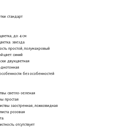
тки: стандарт
ветка, до: 4 см
ветка: звезда
сть: простой, полумахровый
й цвет: синий
аски: двухцветная
однотонная
особенности: без особенностей
ствы: светло-зеленая
вы: простая
иствы: заостренная, ложковидная
листа: розовая
та:
стность: отсутствует