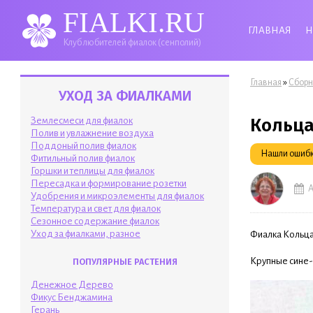
FIALKI.RU
ГЛАВНАЯ
Н
Клуб любителей фиалок (сенполий)
Вы здесь
»
Главная
Сборн
УХОД ЗА ФИАЛКАМИ
Кольца
Землесмеси для фиалок
Полив и увлажнение воздуха
Поддоный полив фиалок
Нашли ошибку
Фитильный полив фиалок
Горшки и теплицы для фиалок
Пересадка и формирование розетки
А
Удобрения и микроэлементы для фиалок
Температура и свет для фиалок
Сезонное содержание фиалок
Уход за фиалками, разное
Фиалка Кольца
Крупные сине-
ПОПУЛЯРНЫЕ РАСТЕНИЯ
Денежное Дерево
Фикус Бенджамина
Герань