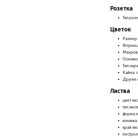
Розетка
Тип розе
Цветок
Размер ц
Форма ц
Махрово
Основно
Тип окр
Кайма: 
Другие 
Листва
цвет ли
тип лист
форма л
изнанка 
край лис
пестроли