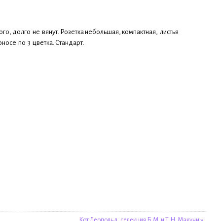
го, долго не вянут. Розетка небольшая, компактная, листья
осе по 3 цветка. Стандарт.
Кот Леопольд, селекция Б.М. и Т.Н. Макуни »