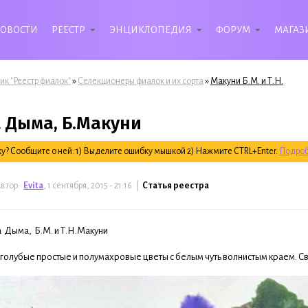
ОВОСТИ
РЕЕСТР
ЭНЦИКЛОПЕДИЯ
ФОРУМ
МАГАЗ
»
»
ик "Реестр фиалок"
Селекционеры фиалок и их сорта
Макуни Б.М. и Т.Н.
 Дыма, Б.Макуни
? Сообщите о ней: 1) Выделите ошибку мышкой 2) Нажмите CTRL+Enter.
Подроб
втор:
Evita
, 1 сентября, 2015 - 21:16 |
Статья реестра
 Дыма, Б.М. и Т.Н.Макуни
голубые простые и полумахровые цветы с белым чуть волнистым краем. С