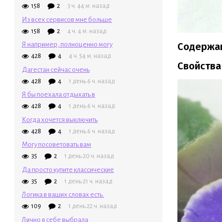
158
2
3 ч. 44 м. назад
Из всех сервисов мне больше
158
2
4 ч. 4 м. назад
Я например, полноценно могу
Содержа
428
4
4 ч. 54 м. назад
Свойства
Дагестан сейчас очень
428
4
1 день 6 ч. назад
Я бы поехала отдыхать в
428
4
1 день 6 ч. назад
Когда хочется выключить
428
4
1 день 6 ч. назад
Могу посоветовать вам
35
2
1 день 20 ч. назад
Да просто купите классические
35
2
1 день 21 ч. назад
Логика в ваших словах есть.
109
2
1 день 22 ч. назад
Лично я себе выбрала