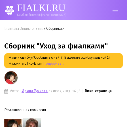
FIALKI.RU
Клуб любителей фиалок (сенполий)
Вы здесь
»
»
Главная
Энциклопедия
Сборники >
Сборник "Уход за фиалками"
Нашли ошибку? Сообщите о ней: 1) Выделите ошибку мышкой 2)
Нажмите CTRL+Enter.
Подробнее...
Автор:
Ирина Тучкова
, 17 июля, 2013 - 16:38 |
Вики-страница
Редакционная комиссия: