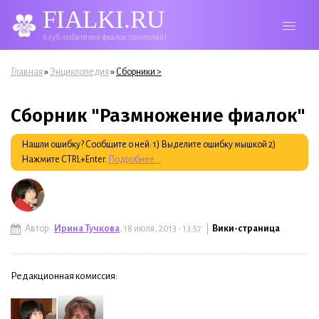
FIALKI.RU
Клуб любителей фиалок (сенполий)
Вы здесь
»
»
Главная
Энциклопедия
Сборники >
Сборник "Размножение фиалок"
Нашли ошибку? Сообщите о ней: 1) Выделите ошибку мышкой 2)
Нажмите CTRL+Enter.
Подробнее...
Автор:
Ирина Тучкова
, 18 июля, 2013 - 13:57 |
Вики-страница
Редакционная комиссия: