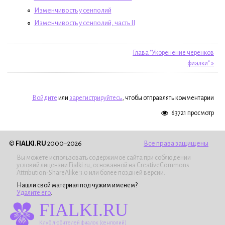
Изменчивость у сенполий
Изменчивость у сенполий, часть II
Глава "Укоренение черенков
фиалки" »
Войдите
или
зарегистрируйтесь
, чтобы отправлять комментарии
63721 просмотр
©
FIALKI.RU
2000–2026
Все права защищены
Вы можете использовать содержимое сайта при соблюдении
условий лицензии
Fialki.ru
, основанной на CreativeCommons
Attribution-ShareAlike 3.0 или более поздней версии.
Нашли свой материал под чужим именем?
Удалите его
.
FIALKI.RU
Клуб любителей фиалок (сенполий)