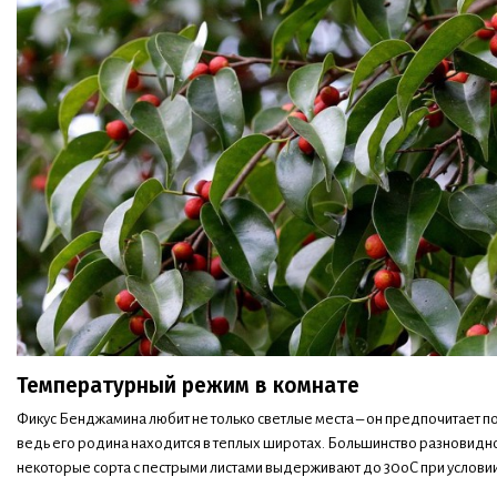
Температурный режим в комнате
Фикус Бенджамина любит не только светлые места – он предпочитает 
ведь его родина находится в теплых широтах. Большинство разновиднос
некоторые сорта с пестрыми листами выдерживают до 30оС при услови