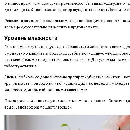
В зимнее время температурный режим может быть ниже – допустимо па
доходит до 14оС, почта может промерзнуть, что повлечет гибель домаш
Рекомендация
: если в холодные месяцы необходимо проветрить пом
время фикус желательно разместить в другой комнате.
Уровень влажности
Если в комнате сухой воздух – жаркий климат или мощное отопление до
ежедневно опрыскивать. Воду следует брать очищенную – водопроводн
оставляет белые разводы на листовых пластинах. Для усиления эффекта
таблетку аспирина.
Листья необходимо дополнительно протирать, убирать пыль и грязь, кот
крону в таз с теплой водой или поливать из душа, но перед этим следу
материалом, чтобы избежать вымывания земли.
Поддерживать оптимальную влажность поможет керамзит. Он размещае
водой, а поверх размещается горшок.