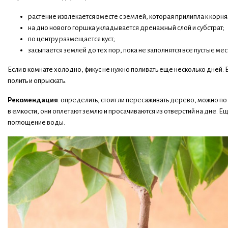
растение извлекается вместе с землей, которая прилипла к корня
на дно нового горшка укладывается дренажный слой и субстрат;
по центру размещается куст;
засыпается землей до тех пор, пока не заполнятся все пустые мес
Если в комнате холодно, фикус не нужно поливать еще несколько дней.
полить и опрыскать.
Рекомендация
: определить, стоит ли пересаживать дерево, можно п
в емкости, они оплетают землю и просачиваются из отверстий на дне. Е
поглощение воды.