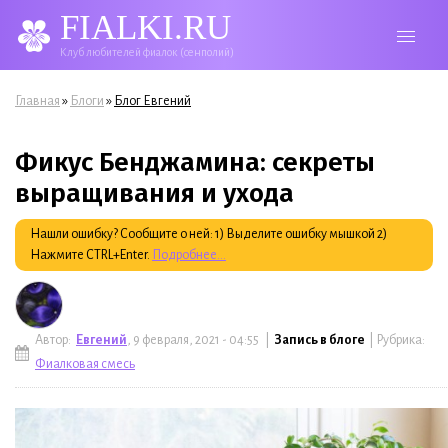
FIALKI.RU
Клуб любителей фиалок (сенполий)
Вы здесь
»
»
Главная
Блоги
Блог Евгений
Фикус Бенджамина: секреты
выращивания и ухода
Нашли ошибку? Сообщите о ней: 1) Выделите ошибку мышкой 2)
Нажмите CTRL+Enter.
Подробнее...
Автор:
Евгений
, 9 февраля, 2021 - 04:55 |
Запись в блоге
| Рубрика:
Фиалковая смесь