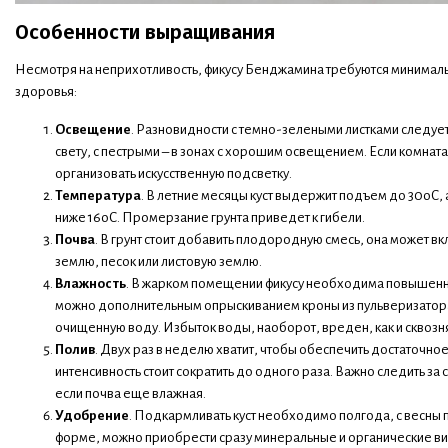
Особенности выращивания
Несмотря на неприхотливость, фикусу Бенджамина требуются минимал
здоровья:
Освещение
. Разновидности с темно-зелеными листками следует
свету, с пестрыми – в зонах с хорошим освещением. Если комна
организовать искусственную подсветку.
Температура
. В летние месяцы куст выдержит подъем до 30оС, 
ниже 16оС. Промерзание грунта приведет к гибели.
Почва
. В грунт стоит добавить плодородную смесь, она может 
землю, песок или листовую землю.
Влажность
. В жарком помещении фикусу необходима повышенна
можно дополнительным опрыскиванием кроны из пульверизатора
очищенную воду. Избыток воды, наоборот, вреден, как и сквозн
Полив
. Двух раз в неделю хватит, чтобы обеспечить достаточное
интенсивность стоит сократить до одного раза. Важно следить за 
если почва еще влажная.
Удобрение
. Подкармливать куст необходимо полгода, с весны 
форме, можно приобрести сразу минеральные и органические ви