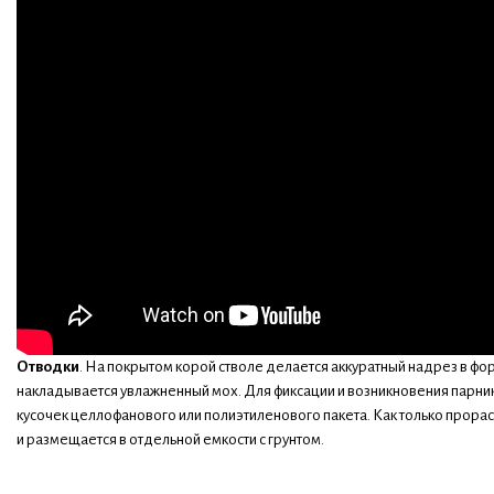
Отводки
. На покрытом корой стволе делается аккуратный надрез в фор
накладывается увлажненный мох. Для фиксации и возникновения парни
кусочек целлофанового или полиэтиленового пакета. Как только прора
и размещается в отдельной емкости с грунтом.