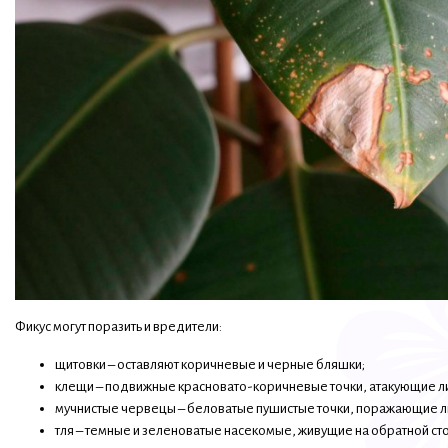
Фикус могут поразить и вредители:
щитовки – оставляют коричневые и черные бляшки;
клещи – подвижные красновато-коричневые точки, атакующие лис
мучнистые червецы – беловатые пушистые точки, поражающие ли
тля – темные и зеленоватые насекомые, живущие на обратной ст