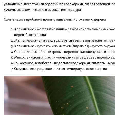
увлажнение, нехватка или переизбыток подкормки, слабая освещеннос
лучами, слишком низкая или высокая температура.
Самые частые проблемы при выращивании многолетнего дерева:
Коричневые и желтоватые пятна – разновидность солнечных ожо
переизбытка солнца.
Желтая крона – влага задерживается в земле и вызывает гниль в
Коричневые и сухие кончики листьев (антракноз) – сухость окру
Опадение нижней части кроны – переохлаждение куста или недост
Мягкость листовых пластин – почва или самое дерево переохлад
Тонкость новых побегов – недостаток подкормки, питательных э
Скручивание и увядание – низкая температура в помещении.