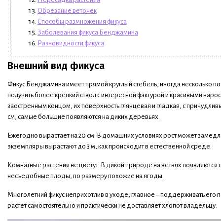
Обрезание веточек
Способы размножения фикуса
Заболевания фикуса Бенджамина
Разновидности фикуса
Внешний вид фикуса
Фикус Бенджамина имеет прямой круглый стебель, иногда несколько п
получить более крепкий ствол с интересной фактурой и красивыми нарос
заостренным концом, их поверхность глянцевая и гладкая, с причудлив
см, самые большие появляются на диких деревьях.
Ежегодно вырастает на 20 см. В домашних условиях рост может замедл
экземпляры вырастают до 3 м, как происходит в естественной среде.
Комнатные растения не цветут. В дикой природе на ветвях появляются
несъедобные плоды, по размеру похожие на ягоды.
Многолетний фикус неприхотлив в уходе, главное – поддерживать его 
растет самостоятельно и практически не доставляет хлопот владельцу.