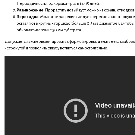
Периодичность подкормки – раз в 14-15 дней.
Размножение
. Прорастить новый куст можно из семян, отводков
Пересадка
. Молодое растение следует пересаживать в новую
оставляют в крупных горшках (больше 0,3 м в диаметре), а чтобы
обновлять верхние 30 мм субстрата.
Допускается экспериментировать с формой кроны, делать ее штамбово
нетронутой и позволить фикусу ветвиться самостоятельно.