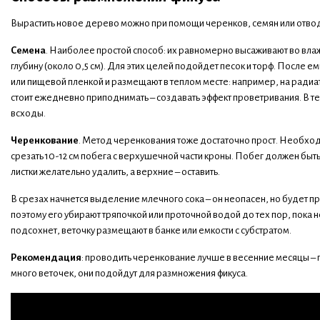
Вырастить новое дерево можно при помощи черенков, семян или отво
Семена
. Наиболее простой способ: их равномерно высаживают во вла
глубину (около 0,5 см). Для этих целей подойдет песок и торф. После
или пищевой пленкой и размещают в теплом месте: например, на радиат
стоит ежедневно приподнимать – создавать эффект проветривания. В т
всходы.
Черенкование
. Метод черенкования тоже достаточно прост. Необхо
срезать 10-12 см побега с верхушечной части кроны. Побег должен б
листки желательно удалить, а верхние – оставить.
В срезах начнется выделение млечного сока – он неопасен, но будет 
поэтому его убирают тряпочкой или проточной водой до тех пор, пока н
подсохнет, веточку размещают в банке или емкости с субстратом.
Рекомендация
: проводить черенкование лучше в весенние месяцы –
много веточек, они подойдут для размножения фикуса.