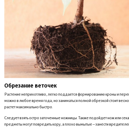
Обрезание веточек
Растение неприхотливо, легко поддается формированию кроны и переп
можно в любое время года, но заниматься полной обрезкой стоит весн
растет максимально быстро.
Следует взять остро заточенные ножницы. Также подойдет нож или секат
предметы могут повредить кору, а плохо вымытые – занести вредителе