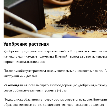
Удобрение растения
Удобрение продолжается с марта по октябрь. В первые весенние месяц
начиная с мая – каждые полмесяца. В летний период дерево активно ра
порции питательных веществ.
Подкормкой служат растительные, минеральные и компостные смеси. В м
инструкциями и дозами.
Рекомендация
: если выбирать азотосодержащие удобрения, можно уси
сезон добиться увеличения густоты в 3-5 раз.
Подкормка добавляется в почву и распрыскивается по кроне. Внекорн
образование новых веток, делает цвет листиков насыщенно зеленым.