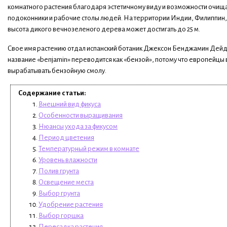
комнатного растения благодаря эстетичному виду и возможности очища
подоконники и рабочие столы людей. На территории Индии, Филиппин,
высота дикого вечнозеленого дерева может достигать до 25 м.
Свое имя растению отдал испанский ботаник Джексон Бенджамин Дейдон
название «benjamin» переводится как «бензой», потому что европейцы
вырабатывать бензойную смолу.
Содержание статьи:
Внешний вид фикуса
Особенности выращивания
Нюансы ухода за фикусом
Период цветения
Температурный режим в комнате
Уровень влажности
Полив грунта
Освещение места
Выбор грунта
Удобрение растения
Выбор горшка
Пересадка растения