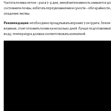
Частота полива летом – раз в 3-4 дня, зимой интенсивность снижается до 
состоянием почвы, избегать переувлажнения и сухости – обе крайности 
опадение листвы.
Рекомендация:
необходимо прощупывать верхние 3 см грунта. Земля с
влажная, стоит отложить полив на несколько дней. Лучше подготавлива
воду, температура должна соответствовать комнатной.