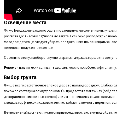
Освещение места
Фикус Бенджамина охотно растет под непрямыми солнечными лучами, то
рассвета до 11 часов и с 17 часов до заката. Если окно расположено на ю
молодое деревце следует убирать с подоконника или защищать занаве
переносят полуденное солнце.
С осени по весну, наоборот, нужно стараться держать горшок на свету п
Рекомендация
: если солнца не хватает, можно приобрести фитолампу.
Выбор грунта
Лучше всего растет вечнозеленое дерево на плодородном, слабокисло
похож по составу на почву тропиков. Он продается в магазинах (сойде
декоративно-лиственных сортов) или изготавливается самостоятельно
смешать торф, песок и садовую землю, добавить немного перегноя, зо
Вечнозеленый куст не отличается привередливостью, ему подойдет люб