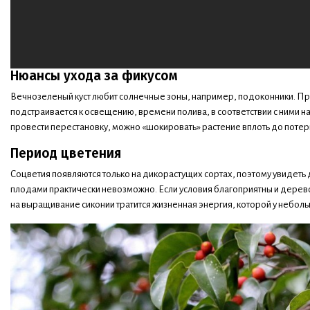
Нюансы ухода за фикусом
Вечнозеленый куст любит солнечные зоны, например, подоконники. Пр
подстраивается к освещению, времени полива, в соответствии с ними 
провести перестановку, можно «шокировать» растение вплоть до потери
Период цветения
Соцветия появляются только на дикорастущих сортах, поэтому увидет
плодами практически невозможно. Если условия благоприятны и дерево
на выращивание сиконии тратится жизненная энергия, которой у небол