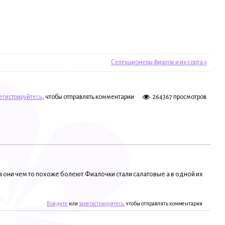
Селекционеры фиалок и их сорта »
егистрируйтесь
, чтобы отправлять комментарии
264367 просмотров
а они чем то похоже болеют.Фиалочки стали салатовые а в одной их
Войдите
или
зарегистрируйтесь
, чтобы отправлять комментарии