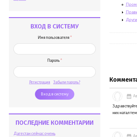
Пром
Прави
Други
ВХОД В СИСТЕМУ
Имя пользователя
*
Пароль
*
Коммент
Регистрация
Забыли пароль?
Ав
Здравствуйте
них натал те
ПОСЛЕДНИЕ КОММЕНТАРИИ
Дагестан сейчас очень
Ав