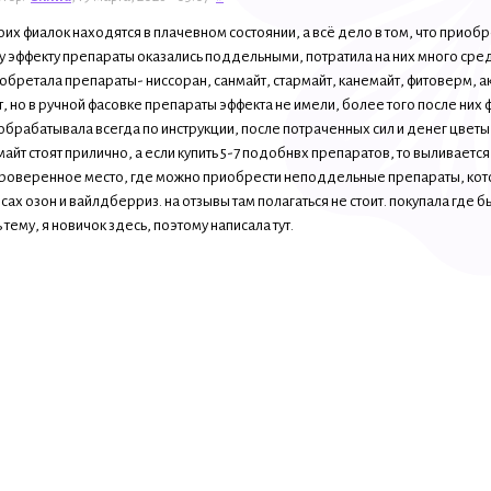
их фиалок находятся в плачевном состоянии, а всё дело в том, что приобр
 эффекту препараты оказались поддельными, потратила на них много сред
обретала препараты- ниссоран, санмайт, стармайт, канемайт, фитоверм, ак
, но в ручной фасовке препараты эффекта не имели, более того после них 
обрабатывала всегда по инструкции, после потраченных сил и денег цветы
нмайт стоят прилично, а если купить 5-7 подобнвх препаратов, то выливаетс
роверенное место, где можно приобрести неподдельные препараты, кото
сах озон и вайлдберриз. на отзывы там полагаться не стоит. покупала где 
 тему, я новичок здесь, поэтому написала тут.