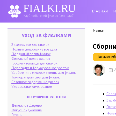
FIALKI.RU
ГЛАВНАЯ
Н
Клуб любителей фиалок (сенполий)
Вы здесь
Главная
УХОД ЗА ФИАЛКАМИ
Сборни
Землесмеси для фиалок
Полив и увлажнение воздуха
Поддоный полив фиалок
Нашли ошибку
Фитильный полив фиалок
Горшки и теплицы для фиалок
Пересадка и формирование розетки
А
Удобрения и микроэлементы для фиалок
Температура и свет для фиалок
Сезонное содержание фиалок
Уход за фиалками, разное
Селек
ПОПУЛЯРНЫЕ РАСТЕНИЯ
Заруб
Денежное Дерево
Отече
Фикус Бенджамина
Неизв
Герань