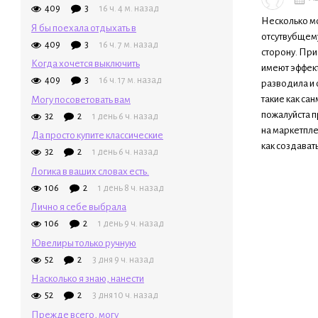
409
3
16 ч. 4 м. назад
Несколько мо
Я бы поехала отдыхать в
отсутвубщему
409
3
16 ч. 7 м. назад
сторону. При
Когда хочется выключить
имеют эффект
409
3
16 ч. 17 м. назад
разводила и 
такие как са
Могу посоветовать вам
пожалуйста п
32
2
1 день 6 ч. назад
на маркетпле
Да просто купите классические
как создавать
32
2
1 день 6 ч. назад
Логика в ваших словах есть.
106
2
1 день 8 ч. назад
Лично я себе выбрала
106
2
1 день 9 ч. назад
Ювелиры только ручную
52
2
3 дня 9 ч. назад
Насколько я знаю, нанести
52
2
3 дня 10 ч. назад
Прежде всего, могу