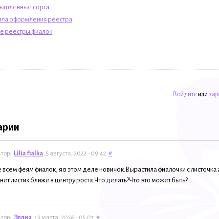
ышленные сорта
ла оформления реестра
е реестры фиалок
Войдите
или
зар
арии
тор:
Lilia fialka
, 5 августа, 2022 - 09:42
#
 всем феям фиалок, я в этом деле новичок.Вырастила фиалочки с листочка 
мнет листик ближе в центру роста.Что делать?Что это может быть?
тор:
Эллиа
, 19 марта, 2026 - 05:07
#