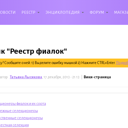
ОВОСТИ
РЕЕСТР
ЭНЦИКЛОПЕДИЯ
ФОРУМ
МАГАЗ
к "Реестр фиалок"
? Сообщите о ней: 1) Выделите ошибку мышкой 2) Нажмите CTRL+Enter.
Подроб
втор:
Татьяна Лысикова
, 17 декабря, 2013 - 21:13 |
Вики-страница
ционеры фиалок и их сорта
ежные селекционеры
ственные селекционеры
естная селекция