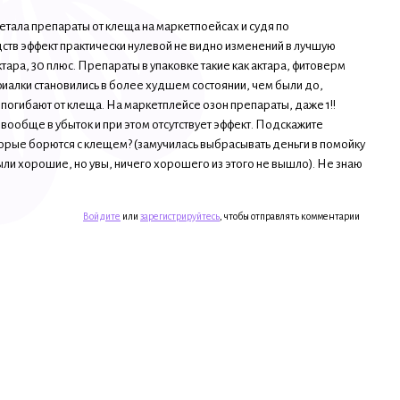
етала препараты от клеща на маркетпоейсах и судя по
ств эффект практически нулевой не видно изменений в лучшую
тара, 30 плюс. Препараты в упаковке такие как актара, фитоверм
фиалки становились в более худшем состоянии, чем были до,
 погибают от клеща. На маркетплейсе озон препараты, даже 1!!
я вообще в убыток и при этом отсутствует эффект. Подскажите
рые борются с клещем? (замучилась выбрасывать деньги в помойку
были хорошие, но увы, ничего хорошего из этого не вышло). Не знаю
Войдите
или
зарегистрируйтесь
, чтобы отправлять комментарии