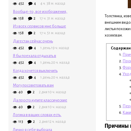
452
4
4 ч. 38 м. назад
Вообще-то, все изображения,
Толстянка, из
158
2
17 ч. 31 м. назад
внешним видом
Из всех сервисов мне больше
листья похожи 
158
2
17 ч. 51 м. назад
хозяевам.
Дагестан сейчас очень
452
4
1 день 19 ч. назад
Содержани
Прич
Я бы поехала отдыхать в
Прои
452
4
1 день 20 ч. назад
Форм
Когда хочется выключить
Уход
452
4
1 день 20 ч. назад
Могу посоветовать вам
40
2
2 дня 10 ч. назад
Да просто купите классические
Пере
40
2
2 дня 10 ч. назад
Каки
Логика в ваших словах есть.
113
2
2 дня 12 ч. назад
Причины 
Лично я себе выбрала