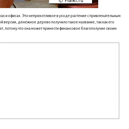
ах и офисах. Это неприхотливое в уходе растение с привлекательным
 версии, денежное дерево получило такое название, так как его
вают, потому что она может принести финансовое благополучие своим