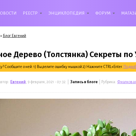
ОВОСТИ
РЕЕСТР
ЭНЦИКЛОПЕДИЯ
ФОРУМ
МАГАЗ
»
Блог Евгений
ое Дерево (Толстянка) Секреты по 
? Сообщите о ней: 1) Выделите ошибку мышкой 2) Нажмите CTRL+Enter.
Подроб
втор:
Евгений
, 9 февраля, 2021 - 07:32 |
Запись в блоге
| Рубрика:
Фиалковая