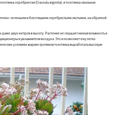
стянка серебристая (Crassula argenta), и толстянка овальная
и, темно-зелеными и блестящими серебристыми листьями, на обратной
и даже двух метров в высоту. Растение не смущает низкая влажность и
ндиционеры и увлажнители воздуха. Это и позволяет ему легко
ических условиях жарких тропиков толстянка выработала высокую