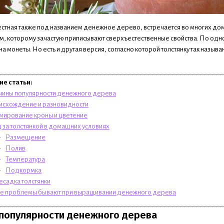
вестная также под названием денежное дерево, встречается во многих дом
, которому зачастую приписывают сверхъестественные свойства. По одной
на монеты. Но есть и другая версия, согласно которой толстянку так назы
е статьи:
ины популярности денежного дерева
схождение и разновидности
ирование кроны и цветение
 за толстянкой в домашних условиях
Размещение
Полив
Температура
Подкормка
садка толстянки
е проблемы бывают при выращивании денежного дерева
популярности денежного дерева