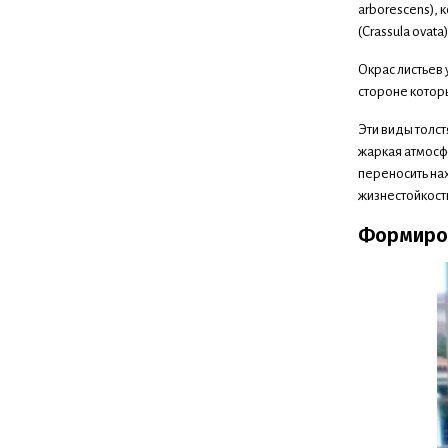
arborescens), 
(Crassula ovat
Окрас листьев
стороне которы
Эти виды толст
жаркая атмосфе
переносить на
жизнестойкост
Формиров