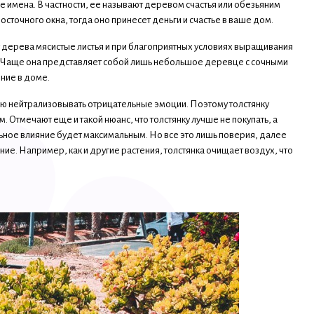
 имена. В частности, ее называют деревом счастья или обезьяним
сточного окна, тогда оно принесет деньги и счастье в ваше дом.
 у дерева мясистые листья и при благоприятных условиях выращивания
. Чаще она представляет собой лишь небольшое деревце с сочными
яние в доме.
ю нейтрализовывать отрицательные эмоции. Поэтому толстянку
. Отмечают еще и такой нюанс, что толстянку лучше не покупать, а
льное влияние будет максимальным. Но все это лишь поверия, далее
е. Например, как и другие растения, толстянка очищает воздух, что