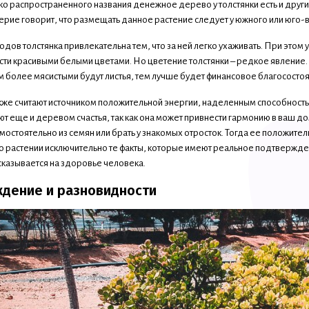
 распространенного названия денежное дерево у толстянки есть и другие
ие говорит, что размещать данное растение следует у южного или юго-во
дов толстянка привлекательна тем, что за ней легко ухаживать. При этом
сти красивыми белыми цветами. Но цветение толстянки – редкое явление
м более мясистыми будут листья, тем лучше будет финансовое благососто
кже считают источником положительной энергии, наделенным способность
т еще и деревом счастья, так как она может привнести гармонию в ваш дом
мостоятельно из семян или брать у знакомых отросток. Тогда ее положите
о растении исключительно те факты, которые имеют реальное подтверждени
сказывается на здоровье человека.
дение и разновидности