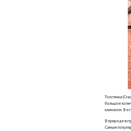
Толстянка (Cra
большое количе
климатом. В ес
В природе встр
Самым популяр