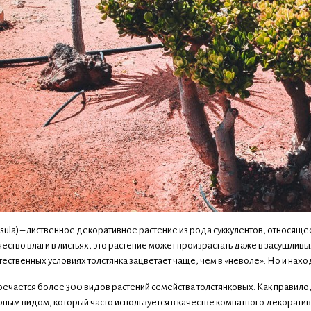
ssula) – лиственное декоративное растение из рода суккулентов, относящ
ство влаги в листьях, это растение может произрастать даже в засушливы
тественных условиях толстянка зацветает чаще, чем в «неволе». Но и нахо
ечается более 300 видов растений семейства толстянковых. Как правило,
ным видом, который часто используется в качестве комнатного декоративн