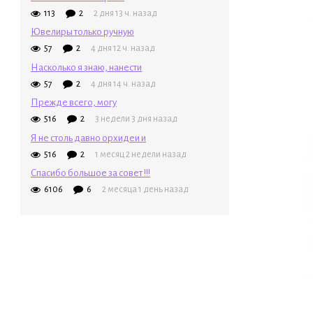
113
2
2 дня 13 ч. назад
Ювелиры только ручную
57
2
4 дня 12 ч. назад
Насколько я знаю, нанести
57
2
4 дня 14 ч. назад
Прежде всего, могу
516
2
3 недели 3 дня назад
Я не столь давно орхидеи и
516
2
1 месяц 2 недели назад
Спасибо большое за совет !!!
6106
6
2 месяца 1 день назад