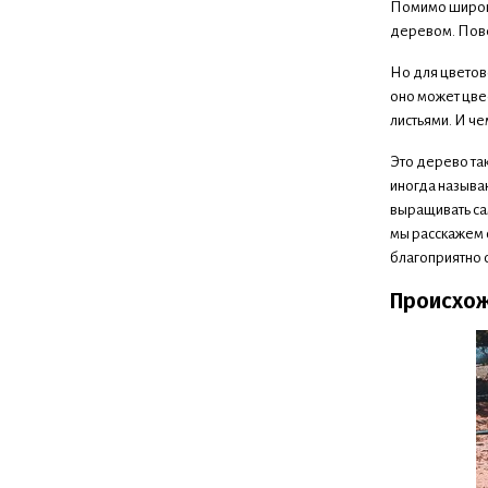
Помимо широко
деревом. Повер
Но для цветово
оно может цве
листьями. И че
Это дерево та
иногда называю
выращивать са
мы расскажем 
благоприятно 
Происхож