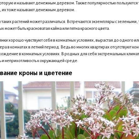
которую и называют денежным деревом. Также популярностью пользуются тол
a), их тоже называют денежным деревом.
 у таких растений может различаться. Встречаются экземпляры с зеленым
х может быть красноватая кайма или пятна красного цвета.
янки хорошо чувствуют себя в комнатных условиях, вырастая до одного ил
ра в комнатах в летний период. Ведь во многих квартирах отсутствуют ко
хождение в комнатных условиях. В родных для себя экстремальных климат
ь и неприхотливость к окружающей среде.
ание кроны и цветение