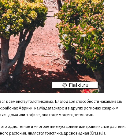
ееся к семейству толстянковых. Благодаря способности накапливать
х районах Африки, на Мадагаскаре и в других регионах с жарким
дясь дома или в офисе, она тоже может цветоносить.
 это однолетние и многолетние кустарники или травянистые растения.
ого растения, является толстянка древовидная (Crassula