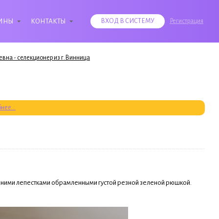
ИНЫ
КОНТАКТЫ
ВХОД В СИСТЕМУ
Регистрация
вна - селекционер из г.Винница
нее...
рхними лепестками обрамленными густой резной зеленой рюшкой.