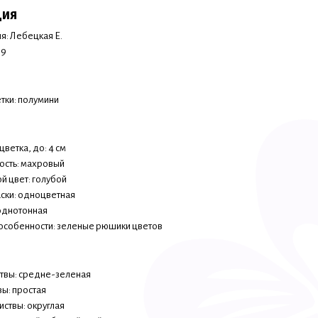
ция
я: Лебецкая Е.
09
етки: полумини
ветка, до: 4 см
сть: махровый
й цвет: голубой
аски: одноцветная
однотонная
особенности: зеленые рюшики цветов
ствы: средне-зеленая
вы: простая
иствы: округлая