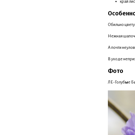
край лис
Особенн
Обильно цвету
Нежная шапочк
А почти неулов
В уходе непри
Фото
ЛЕ-Голуб
ы
е Б