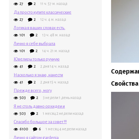
27
2
11 ч. 57 м. назад
Да просто купите классические
27
2
12 ч. 4 м. назад
Логика в ваших словах есть.
101
2
13 ч. 48 м. назад
Лично я себе выбрала
101
2
14 ч. 21 м. назад
Ювелиры только ручную
41
2
2 дня 14 ч. назад
Содержа
Насколько я знаю, нанести
Свойства
41
2
2 дня 15 ч. назад
Прежде всего, могу
503
2
3 недели 1 день назад
Я не столь давно орхидеи и
503
2
1 месяц 2 недели назад
Спасибо большое за совет !!!
6100
6
1 месяц 4 недели назад
Лично я сайтом gardenia