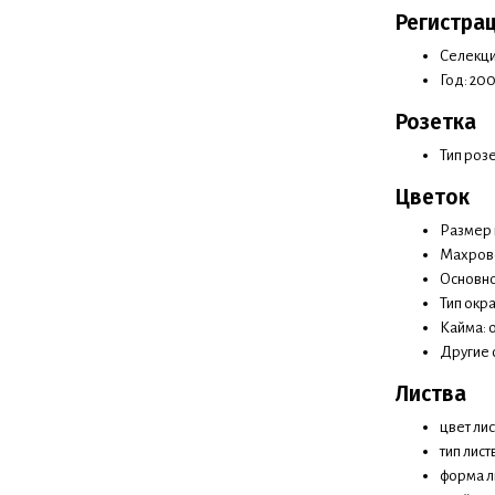
Регистра
Селекци
Год: 20
Розетка
Тип роз
Цветок
Размер ц
Махрово
Основно
Тип окр
Кайма: 
Другие 
Листва
цвет ли
тип лист
форма л