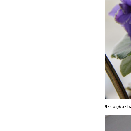
ЛЕ-Голуб
ы
е Б