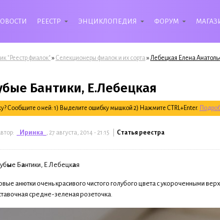
ОВОСТИ
РЕЕСТР
ЭНЦИКЛОПЕДИЯ
ФОРУМ
МАГАЗ
»
»
ик "Реестр фиалок"
Селекционеры фиалок и их сорта
Лебецкая Елена Анатолье
убые Бантики, Е.Лебецкая
? Сообщите о ней: 1) Выделите ошибку мышкой 2) Нажмите CTRL+Enter.
Подроб
втор:
_Иринка_
, 27 августа, 2014 - 21:15 |
Статья реестра
луб
ы
е Б
а
нтики, Е.Лебецк
а
я
вые анютки очень красивого чистого голубого цвета с укороченными ве
ставочная средне-зеленая розеточка.