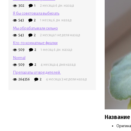
302
1
2 месяца 6 дн. назад
Я бы советовала выбирать
543
2
1 месяц 6 дн. назад
Мы обрабатывали сильно
543
2
2 месяца 1 неделя назад
Кто-то комнатные фиалки
509
2
1 месяц 6 дн. назад
Normal
509
2
4 месяца 4 дня назад
Препараты от вредителей.
264356
2
4 месяца 3 недели назад
Название
Оригина