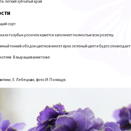
та: легкий зубчатый край
ости
щий сорт.
а из голубых розочек кажется заполняет полностью всю розетку.
имый тонкий ободок цветков имеет ярко зеленый цвет и будто оповещает "Я 
хотлив. В выращивании тоже.
а
нтики, Е. Лебецк
а
я, фото И.Полищук: