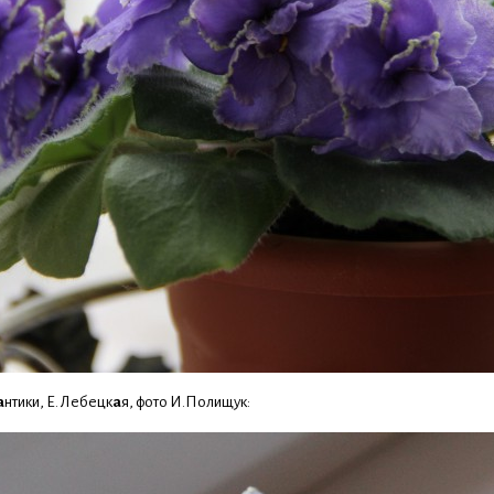
а
нтики, Е. Лебецк
а
я, фото И.Полищук: