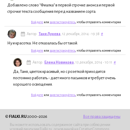
Добавлено слово "Фиалка" в первой строчке анонса и первой
строчке текста сообщения перед названием сорта.
Войдите
или
зарегистрируйтесь
, чтобы отправлять комментарии
Автор:
Таня Лунева
, 12 декабря, 2014 - 19:38
#
Ну и красотка. Не отказалась бы от такой.
Войдите
или
зарегистрируйтесь
, чтобы отправлять комментарии
Автор:
Елена Новикова
, 13 декабря, 2014 - 10:11
#
Да, Таня, цветок красивый, но с розеткой приходится
постоянно работать - дает много пасынков и требует очень
хорошего освещения.
Войдите
или
зарегистрируйтесь
, чтобы отправлять комментарии
©
FIALKI.RU
2000–2026
Все права защищены
Вы можете использовать содержимое сайта при соблюдении
условий лицензии
Fialki.ru
, основанной на CreativeCommons