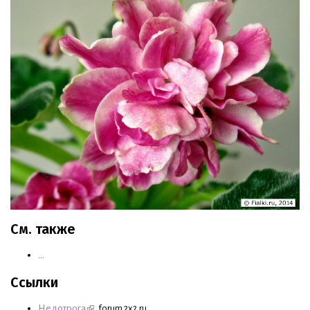
См. также
...
Ссылки
Недотрога
, forum 2x2.ru