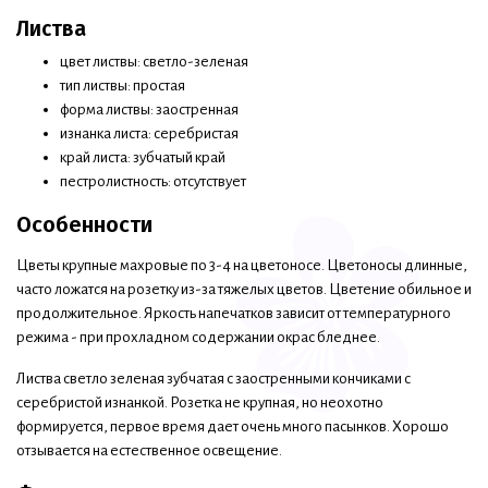
Листва
цвет листвы: светло-зеленая
тип листвы: простая
форма листвы: заостренная
изнанка листа: серебристая
край листа: зубчатый край
пестролистность: отсутствует
Особенности
Цветы крупные махровые по 3-4 на цветоносе. Цветоносы длинные,
часто ложатся на розетку из-за тяжелых цветов. Цветение обильное и
продолжительное. Яркость напечатков зависит от температурного
режима - при прохладном содержании окрас бледнее.
Листва светло зеленая зубчатая с заостренными кончиками с
серебристой изнанкой. Розетка не крупная, но неохотно
формируется, первое время дает очень много пасынков. Хорошо
отзывается на естественное освещение.