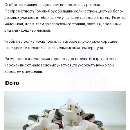
Особого внимания заслуживает пестролистная розетка.
Пестролистность Томми-Лоу с большим количеством цветных бело-
розовых участков и небольшими участками салатового цвета. Розетка
маленькая, до 10-12 см во взрослом состоянии, плотная, с ровными
рядами нарядных листьев.
Чтобы пестролистность проявлялась более ярко нужно хорошее
освещение и желательно не очень высокая температура.
Размножается черенками хорошо и достаточно быстро, но если
черенок имеет мало зеленых участков, то укоренять нужно при
хорошем освещении.
Фото