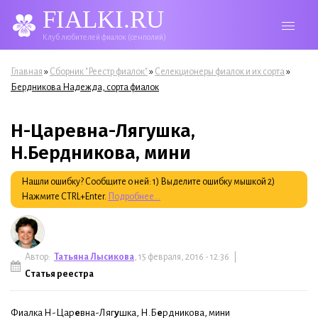
FIALKI.RU
Клуб любителей фиалок (сенполий)
Вы здесь
»
»
»
Главная
Сборник "Реестр фиалок"
Селекционеры фиалок и их сорта
Бердникова Надежда, сорта фиалок
Н-Царевна-Лягушка,
Н.Бердникова, мини
Нашли ошибку? Сообщите о ней: 1) Выделите ошибку мышкой 2)
Нажмите CTRL+Enter.
Подробнее...
Автор:
Татьяна Лысикова
, 15 февраля, 2016 - 12:36 |
Статья реестра
Фиалка Н-Цар
е
вна-Ляг
у
шка, Н.Б
е
рдникова, мини