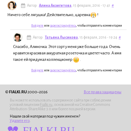
Автор:
Алина Акзигитова
, 15 февраля, 2016 - 17:41
#
Ничего себе лягушка! Действительно, царевна
!
Войдите
или
зарегистрируйтесь
, чтобы отправлять комментарии
Автор:
Татьяна Лысикова
, 15 февраля, 2016 - 19:24
#
Спасибо, Алиночка. Этот сорт у меня уже больше года. Очень
нравится красивая аккуратная розеточка и цветет часто. А имя
такое ей придумал коллекционер
.
Войдите
или
зарегистрируйтесь
, чтобы отправлять комментарии
©
FIALKI.RU
2000–2026
Все права защищены
Вы можете использовать содержимое сайта при соблюдении
условий лицензии
Fialki.ru
, основанной на CreativeCommons
Attribution-ShareAlike 3.0 или более поздней версии.
Нашли свой материал под чужим именем?
Удалите его
.
FIALKI.RU