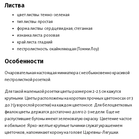
Листва
цвет листвы: темно-зеленая
тип листвы: простая
форма листвы: сердцевидная; стеганная
изнанка листа: розовая
край листа: гладкий
пестролистность: окаймляющая (Томми Лоу)
Особенности
Очаровательная настоящая миниатюра с необыкновенно красивой
пестролистной розеткой.
Для такой маленькой розетки цветы размером 2-2.5 см кажутся
крупными. Цветы расположены на коротких прочных цветоносах от 3
до 7 (у взрослой розетки) на каждом цветоносе. Для белоцветковых
фиалок цветы держатся достаточно долго 2-3 недели. Еще не
распустившие бутоны имеют зеленоватую окраску. Цветение частое
и обильное. Ярко-желтые крупные тычинки служат украшением
цветочков, напоминают корону на голове Царевны-Лягушки.