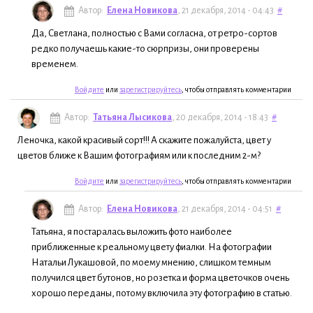
Автор:
Елена Новикова
, 21 декабря, 2014 - 04:43
#
Да, Светлана, полностью с Вами согласна, от ретро-сортов
редко получаешь какие-то сюрпризы, они проверены
временем.
Войдите
или
зарегистрируйтесь
, чтобы отправлять комментарии
Автор:
Татьяна Лысикова
, 20 декабря, 2014 - 18:43
#
Леночка, какой красивый сорт!!! А скажите пожалуйста, цвет у
цветов ближе к Вашим фотографиям или к последним 2-м?
Войдите
или
зарегистрируйтесь
, чтобы отправлять комментарии
Автор:
Елена Новикова
, 21 декабря, 2014 - 04:51
#
Татьяна, я постаралась выложить фото наиболее
приближенные к реальному цвету фиалки. На фотографии
Натальи Лукашовой, по моему мнению, слишком темным
получился цвет бутонов, но розетка и форма цветочков очень
хорошо переданы, потому включила эту фотографию в статью.