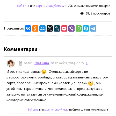
Войдите
или
зарегистрируйтесь
, чтобы отправлять комментарии
9878 просмотров
Поделиться:
Комментарии
Автор:
Svet Lana
, 20 декабря, 2014 - 16:22
#
И розетка компактная
. Очень красивый сорт и не
распространенный. Вообще, стала обращать внимание на ретро-
сорта, проверенные временем и коллекционерами
, они
устойчивы, гармоничны, и, что немаловажно, предсказуемы и
зачастую не так зависят от изменения условий содержания, как
некоторые современные.
Войдите
или
зарегистрируйтесь
, чтобы отправлять комментарии