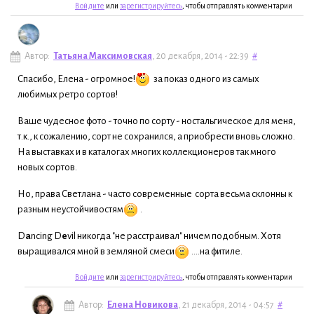
Войдите
или
зарегистрируйтесь
, чтобы отправлять комментарии
Автор:
Татьяна Максимовская
, 20 декабря, 2014 - 22:39
#
Спасибо, Елена - огромное!
за показ одного из самых
любимых ретро сортов!
Ваше чудесное фото - точно по сорту - ностальгическое для меня,
т.к., к сожалению, сорт не сохранился, а приобрести вновь сложно.
На выставках и в каталогах многих коллекционеров так много
новых сортов.
Но, права Светлана - часто современные сорта весьма склонны к
разным неустойчивостям
.
D
a
ncing D
e
vil никогда "не расстраивал" ничем подобным. Хотя
выращивался мной в земляной смеси
....на фитиле.
Войдите
или
зарегистрируйтесь
, чтобы отправлять комментарии
Автор:
Елена Новикова
, 21 декабря, 2014 - 04:57
#