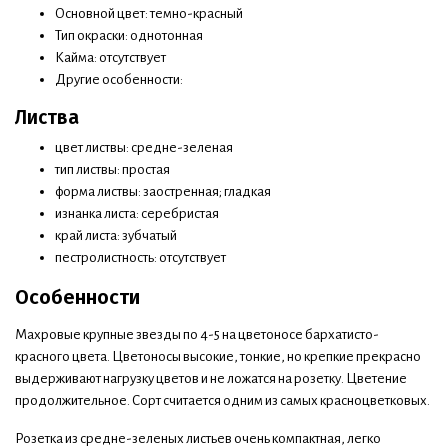
Основной цвет: темно-красный
Тип окраски: однотонная
Кайма: отсутствует
Другие особенности:
Листва
цвет листвы: средне-зеленая
тип листвы: простая
форма листвы: заостренная; гладкая
изнанка листа: серебристая
край листа: зубчатый
пестролистность: отсутствует
Особенности
Махровые крупные звезды по 4-5 на цветоносе бархатисто-
красного цвета. Цветоносы высокие, тонкие, но крепкие прекрасно
выдерживают нагрузку цветов и не ложатся на розетку. Цветение
продолжительное. Сорт считается одним из самых красноцветковых.
Розетка из средне-зеленых листьев очень компактная, легко