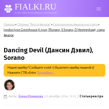
FIALKI.RU
Клуб любителей фиалок (сенполий)
Вы здесь
»
»
»
Главная
Сборник "Реестр фиалок"
Селекционеры фиалок и их сорта
Lyndon Lyon Greenhouse (L.Lyon, P.Sorano, S.Sorano, D. Herringshaw), сорта
фиалок
Dancing Devil (Дансин Дэвил),
Sorano
Нашли ошибку? Сообщите о ней: 1) Выделите ошибку мышкой 2)
Нажмите CTRL+Enter.
Подробнее...
Автор:
Елена Новикова
, 20 декабря, 2014 - 15:15 |
Статья реестра