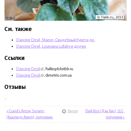
См. также
Dancing Devil, Sharon, Свадебный букет и др.
Dancing Devil, Louisiana Lullaby и другие
Ссылки
Dancing Devil
, fialkispb.listbb.ru
Dancing Devil
, dimetris.com.ua
Отзывы
...
« Cupid's Arrow, Sorano,
Вверх
Dark Kiss (Дак Кис), LLG,
(Кьюпидс Арроу), полумини.
полумини »