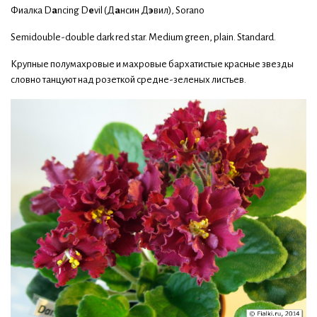
Фиалка D
a
ncing D
e
vil (Д
а
нсин Д
э
вил), Sorano
Semidouble-double dark red star. Medium green, plain. Standard.
Крупные полумахровые и махровые бархатистые красные звезды
словно танцуют над розеткой средне-зеленых листьев.