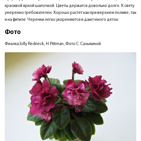
красивой яркой шапочкой. Цветы держатся довольно долго. К свету
умеренно требователен. Хорошо растет как при верхнем поливе, так
и на фитиле. Черенки легко укореняются и дают много деток.
Фото
Фиалка Jolly Redneck, H.Pittman, Фото С. Сазыкиной: