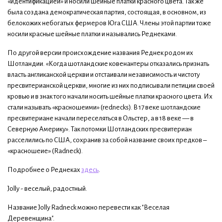
«идентификацией» и носили шейные платки красного цвета. Так же
была создана демократическая партия, состоящая, в основном, из
белокожих небогатых фермеров Юга США. Члены этой партии тоже
носили красные шейные платки и назывались Реднеками.
По другой версии происхождение названия Реднек родом их
Шотландии. «Когда шотландские ковенантеры отказались признать
власть англиканской церкви и отстаивали независимость и чистоту
пресвитерианской церкви, многие из них подписывали петиции своей
кровью и в знак того начали носить шейные платки красного цвета. Их
стали называть «красношеими» (rednecks). В 17 веке шотландские
пресвитериане начали переселяться в Ольстер, а в 18 веке — в
Северную Америку». Так потомки Шотландских пресвитериан
расселились по США, сохранив за собой название своих предков –
«красношеие» (Radneck).
Подробнее о Реднеках
здесь
.
Jolly - веселый, радостный.
Название Jolly Radneck можно перевести как "Веселая
Деревенщина".