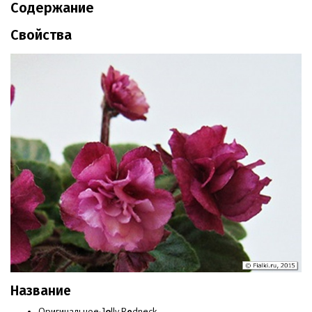
Содержание
Свойства
Название
Оригинальное: J
o
lly R
e
dneck