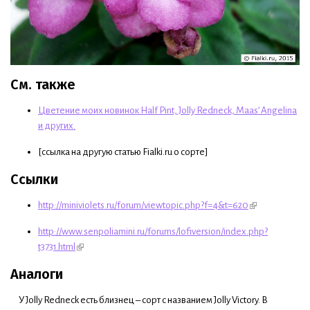
См. также
Цветение моих новинок Half Pint, Jolly Redneck, Maas’ Angelina
и других.
[ссылка на другую статью Fialki.ru о сорте]
Ссылки
http://miniviolets.ru/forum/viewtopic.php?f=4&t=620
http://www.senpoliamini.ru/forums/lofiversion/index.php?
t3731.html
Аналоги
У Jolly Redneck есть близнец – сорт с названием Jolly Victory. В