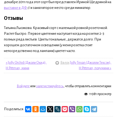
декабре 2011 года этот сорт был представлен Ириной Щедриной на
выставке в ДФ
и занял второе место среди миниатюр.
Отзывы
Татьяна Лысикова. Красивый сорт с маленькой ровной розеточкой.
Растет быстро. Первое цветение наступает когда на розетке 2-3
полных ряда листьев. Цветы тональные, держатся долго. При
хорошем достаточном освещении (у меня розетка стоит
непосредственно под лампами) цветет часто.
« Jolly Orchid (Джоли Окид),
Вверх
Jolly Texan (Джолли Тексэн),
H.Pittman, мини
H.Pittman, полумини »
Войдите
или
зарегистрируйтесь
, чтобы отправлять комментарии
11981 просмотр
Поделиться: