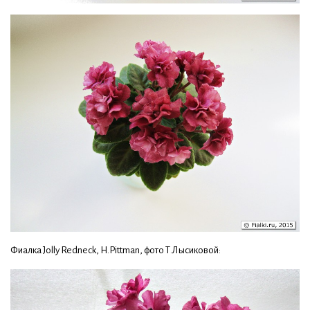
Фиалка Jolly Redneck, H.Pittman, фото Т.Лысиковой: