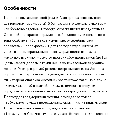
Особенности
Непросто описать цвет этой фиалки. В авторском описании цвет
цветов кораллово-красный. Я бы назвала его свекольно-палевым
или бордово-палевым. К тому же, окраска цветка не однотонная.
Основной цвет красно-кораллового, бордового или свекольного
тона «разбавлен» более светлыми палево-серебристыми
просветами-непрокрасами. Цветы по мере старения теряют
интенсивность окраски, выцветают. Форма цветка напоминает
маленькие пиончики. Несмотря на свой небольшой размер (до 2 см.)
цветы кажутся довольно крупными на фоне маленькой аккуратной
розетки. Размер взрослой розетки не превышает 10 см. Автором
сорт зарегистрирован как полумини, но Jolly Redneck – настоящая
миниатюрная фиалочка. Листочки у розетки тоже маленькие, темно-
зеленые с красной изнанкой, похожи на немного вытянутые
сердечки. Розетка склонна очень быстро наращивать ряды листьев.
Поэтому для поддержания эстетичного вида розетки ее
необходимо по-чаще пересаживать, удаляя нижние ряды листьев.
Первое цветение начинается, когда розетка полностью
сформируется. Сорт частым цветением не балует, но если цветет, то