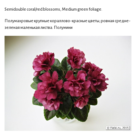
Semidouble coral/red blossoms, Medium green foliage.
Полумахровые крупные кораллово-красные цветы; ровная средне-
зеленая маленькая листва. Полумини