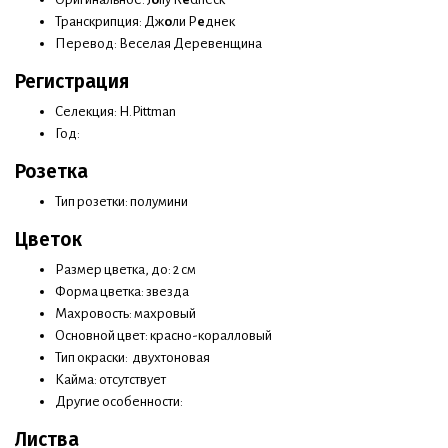
Транскрипция: Дж
о
ли Р
е
днек
Перевод: Веселая Деревенщина
Регистрация
Селекция: H.Pittman
Год:
Розетка
Тип розетки: полумини
Цветок
Размер цветка, до: 2 см
Форма цветка: звезда
Махровость: махровый
Основной цвет: красно-коралловый
Тип окраски: двухтоновая
Кайма: отсутствует
Другие особенности:
Листва