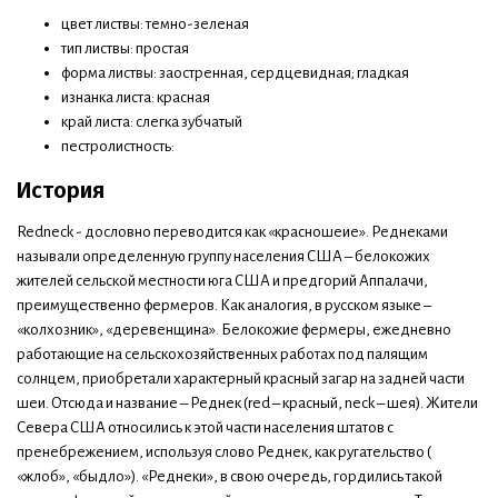
цвет листвы: темно-зеленая
тип листвы: простая
форма листвы: заостренная, сердцевидная; гладкая
изнанка листа: красная
край листа: слегка зубчатый
пестролистность:
История
Redneck - дословно переводится как «красношеие». Реднеками
называли определенную группу населения США – белокожих
жителей сельской местности юга США и предгорий Аппалачи,
преимущественно фермеров. Как аналогия, в русском языке –
«колхозник», «деревенщина». Белокожие фермеры, ежедневно
работающие на сельскохозяйственных работах под палящим
солнцем, приобретали характерный красный загар на задней части
шеи. Отсюда и название – Реднек (red – красный, neck – шея). Жители
Севера США относились к этой части населения штатов с
пренебрежением, используя слово Реднек, как ругательство (
«жлоб», «быдло»). «Реднеки», в свою очередь, гордились такой