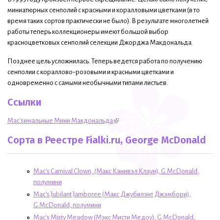
миниатюрных сенполий с красными и коралловыми цветками (в то
время таких сортов практически не было). В результате многолетней
работы теперь коллекционеры имеют большой выбор
красноцветковых сенполий селекции Джорджа Макдональда.
Позднее цель усложнилась. Теперь ведется работа по получению
сенполии с кораллово-розовыми и красными цветками и
одновременно с самыми необычными типами листьев.
Ссылки
Mac'sимальные Мини Макдональда
Сорта в Реестре Fialki.ru, George McDonald
Mac's Carnival Clown, (Макс Канивэл Клaун), G.McDonald,
полумини
Mac's Jubilant Jamboree (Макс Джубилэнт Джэмбори),
G.McDonald, полумини
Mac's Misty Meadow (Мэкс Мисти Медоу), G.McDonald,