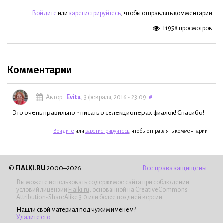
Войдите
или
зарегистрируйтесь
, чтобы отправлять комментарии
11958 просмотров
Комментарии
Автор:
Evita
, 3 февраля, 2016 - 23:09
#
Это очень правильно - писать о селекционерах фиалок! Спасибо!
Войдите
или
зарегистрируйтесь
, чтобы отправлять комментарии
©
FIALKI.RU
2000–2026
Все права защищены
Вы можете использовать содержимое сайта при соблюдении
условий лицензии
Fialki.ru
, основанной на CreativeCommons
Attribution-ShareAlike 3.0 или более поздней версии.
Нашли свой материал под чужим именем?
Удалите его
.