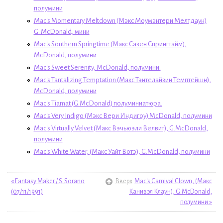
полумини
Mac's Momentary Meltdown (Мэкс Мoумэнтери Мелтдaун)
G. McDonald, мини
Mac's Southern Springtime (Макс Сазен Спрингтайм),
McDonald, полумини
Mac's Sweet Serenity, McDonald, полумини.
Mac's Tantalizing Temptation (Макс Тэнтелайзин Темптейшн),
McDonald, полумини
Mac's Tiamat (G.McDonald) полуминиатюра.
Mac's Very Indigo (Мэкс Вери Индигоу) McDonald, полумини
Mac's Virtually Velvet (Макс Вэчьюэли Велвит), G.McDonald,
полумини
Mac's White Water, (Макс Уайт Вотэ), G.McDonald, полумини
« Fantasy Maker / S. Sorano
Вверх
Mac's Carnival Clown, (Макс
(07/11/1991)
Канивэл Клaун), G.McDonald,
полумини »