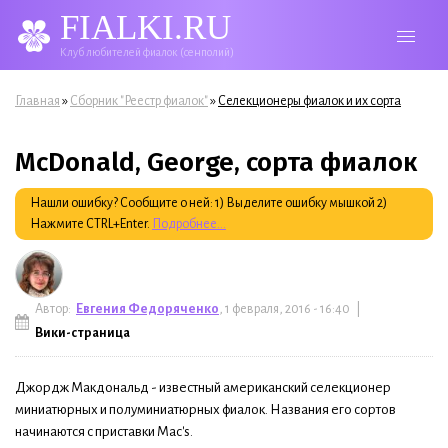
FIALKI.RU
Клуб любителей фиалок (сенполий)
Вы здесь
»
»
Главная
Сборник "Реестр фиалок"
Селекционеры фиалок и их сорта
McDonald, George, сорта фиалок
Нашли ошибку? Сообщите о ней: 1) Выделите ошибку мышкой 2)
Нажмите CTRL+Enter.
Подробнее...
Автор:
Евгения Федоряченко
, 1 февраля, 2016 - 16:40 |
Вики-страница
Джордж Макдональд - известный американский селекционер
миниатюрных и полуминиатюрных фиалок. Названия его сортов
начинаются с приставки Mac's.