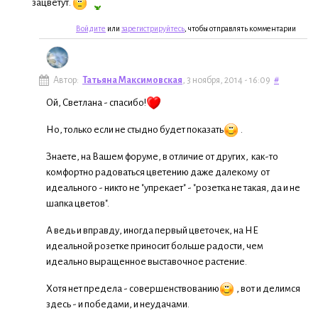
зацветут.
Войдите
или
зарегистрируйтесь
, чтобы отправлять комментарии
Автор:
Татьяна Максимовская
, 3 ноября, 2014 - 16:09
#
Ой, Светлана - спасибо!
Но, только если не стыдно будет показать
.
Знаете, на Вашем форуме, в отличие от других, как-то
комфортно радоваться цветению даже далекому от
идеального - никто не "упрекает" - "розетка не такая, да и не
шапка цветов".
А ведь и вправду, иногда первый цветочек, на НЕ
идеальной розетке приносит больше радости, чем
идеально выращенное выставочное растение.
Хотя нет предела - совершенствованию
, вот и делимся
здесь - и победами, и неудачами.