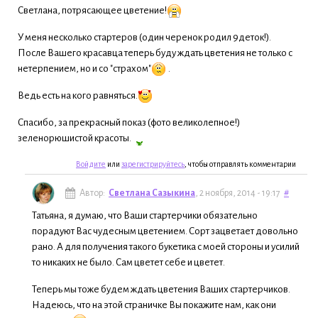
Светлана, потрясающее цветение!
У меня несколько стартеров (один черенок родил 9деток!).
После Вашего красавца теперь буду ждать цветения не только с
нетерпением, но и со "страхом"
.
Ведь есть на кого равняться.
Спасибо, за прекрасный показ (фото великолепное!)
зеленорюшистой красоты.
Войдите
или
зарегистрируйтесь
, чтобы отправлять комментарии
Автор:
Светлана Сазыкина
, 2 ноября, 2014 - 19:17
#
Татьяна, я думаю, что Ваши стартерчики обязательно
порадуют Вас чудесным цветением. Сорт зацветает довольно
рано. А для получения такого букетика с моей стороны и усилий
то никаких не было. Сам цветет себе и цветет.
Теперь мы тоже будем ждать цветения Ваших стартерчиков.
Надеюсь, что на этой страничке Вы покажите нам, как они