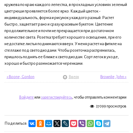
кружева по краю каждого лепестка, в прохладных условиях зеленый
цвет рюши проявляется более ярко. Каждый цветок -
индивидуальность, форма и рисунок у каждого разный. Растет
быстро, зацветает рано и сразу красивым букетом. Цветение
продолжительное и почти не прекращается при достаточном
количестве света. Розетка требует хорошего освещения, при его
недостатке листья поднимаются вверх. У меня растет на фитиле на
стеллаже под светодиодами. Чтобы розеточка распрямилась,
пришлось поднять ее ближе к светодиодам. Сорт легок в уходе,
хорошо и быстро размножается черенками.
« Boone, Gordon
Вверх
Brownlie, John »
Войдите
или
зарегистрируйтесь
, чтобы отправлять комментарии
37099 просмотров
Поделиться: