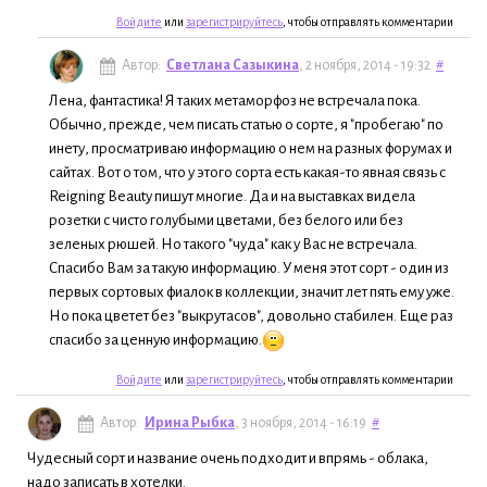
Войдите
или
зарегистрируйтесь
, чтобы отправлять комментарии
Автор:
Светлана Сазыкина
, 2 ноября, 2014 - 19:32
#
Лена, фантастика! Я таких метаморфоз не встречала пока.
Обычно, прежде, чем писать статью о сорте, я "пробегаю" по
инету, просматриваю информацию о нем на разных форумах и
сайтах. Вот о том, что у этого сорта есть какая-то явная связь с
Reigning Beauty пишут многие. Да и на выставках видела
розетки с чисто голубыми цветами, без белого или без
зеленых рюшей. Но такого "чуда" как у Вас не встречала.
Спасибо Вам за такую информацию. У меня этот сорт - один из
первых сортовых фиалок в коллекции, значит лет пять ему уже.
Но пока цветет без "выкрутасов", довольно стабилен. Еще раз
спасибо за ценную информацию.
Войдите
или
зарегистрируйтесь
, чтобы отправлять комментарии
Автор:
Ирина Рыбка
, 3 ноября, 2014 - 16:19
#
Чудесный сорт и название очень подходит и впрямь - облака,
надо записать в хотелки.