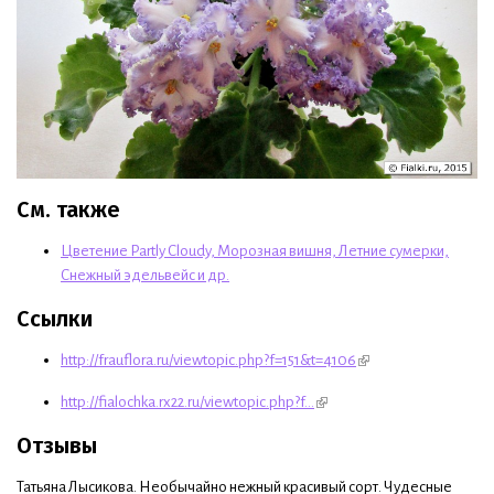
См. также
Цветение Partly Cloudy, Морозная вишня, Летние сумерки,
Снежный эдельвейс и др.
Ссылки
http://frauflora.ru/viewtopic.php?f=151&t=4106
http://fialochka.rx22.ru/viewtopic.php?f...
Отзывы
Татьяна Лысикова. Необычайно нежный красивый сорт. Чудесные