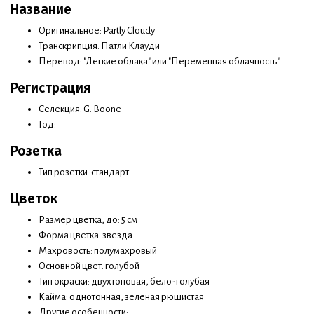
Название
Оригинальное: Partly Cloudy
Транскрипция: Патли Клaуди
Перевод: "Легкие облака" или "Переменная облачность"
Регистрация
Селекция: G. Boone
Год:
Розетка
Тип розетки: стандарт
Цветок
Размер цветка, до: 5 см
Форма цветка: звезда
Махровость: полумахровый
Основной цвет: голубой
Тип окраски: двухтоновая, бело-голубая
Кайма: однотонная, зеленая рюшистая
Другие особенности: