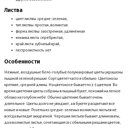
Листва
цвет листвы: средне-зеленая,
тип листвы: простая, волнистая
форма листвы: заостренная, удлиненная
изнанка листа: серебристая,
край листа: зубчатый край,
пестролистность: нет
Особенности
Нежные, воздушные бело-голубые полумахровые цветы украшены
пышной зеленой рюшью. Сорт цветет часто и обильно. Цветоносы
крепкие, средней длины. На цветоносе бывает по 3-5 цветков. Во
время цветения цветы собраны в пышный букет, похожий на легкое
облако на голубом небе. Обычно цветение бывает очень
длительное. Цветы долго не увядают, а в букете расцветают все
новые и новые. Розетка из средне-зеленых волнистых листьев не
всегда выглядит аккуратной. Черешки листьев бывают длинноваты,
да и волнистые листья, сочетающиеся с обильными рюшами цветов,