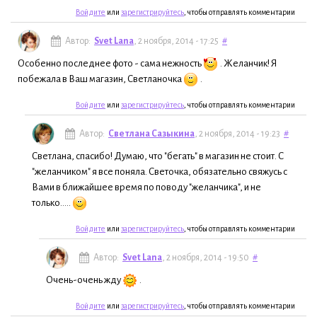
Войдите
или
зарегистрируйтесь
, чтобы отправлять комментарии
Автор:
Svet Lana
, 2 ноября, 2014 - 17:25
#
Особенно последнее фото - сама нежность
. Желанчик! Я
побежала в Ваш магазин, Светланочка
.
Войдите
или
зарегистрируйтесь
, чтобы отправлять комментарии
Автор:
Светлана Сазыкина
, 2 ноября, 2014 - 19:23
#
Светлана, спасибо! Думаю, что "бегать" в магазин не стоит. С
"желанчиком" я все поняла. Светочка, обязательно свяжусь с
Вами в ближайшее время по поводу "желанчика", и не
только.....
Войдите
или
зарегистрируйтесь
, чтобы отправлять комментарии
Автор:
Svet Lana
, 2 ноября, 2014 - 19:50
#
Очень-очень жду
.
Войдите
или
зарегистрируйтесь
, чтобы отправлять комментарии