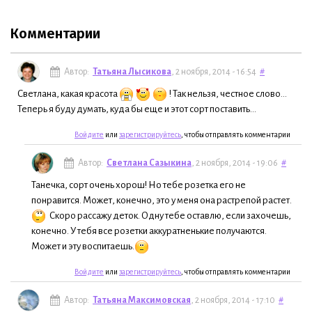
Комментарии
Автор:
Татьяна Лысикова
, 2 ноября, 2014 - 16:54
#
Светлана, какая красота
! Так нельзя, честное слово...
Теперь я буду думать, куда бы еще и этот сорт поставить...
Войдите
или
зарегистрируйтесь
, чтобы отправлять комментарии
Автор:
Светлана Сазыкина
, 2 ноября, 2014 - 19:06
#
Танечка, сорт очень хорош! Но тебе розетка его не
понравится. Может, конечно, это у меня она растрепой растет.
Скоро рассажу деток. Одну тебе оставлю, если захочешь,
конечно. У тебя все розетки аккуратненькие получаются.
Может и эту воспитаешь.
Войдите
или
зарегистрируйтесь
, чтобы отправлять комментарии
Автор:
Татьяна Максимовская
, 2 ноября, 2014 - 17:10
#