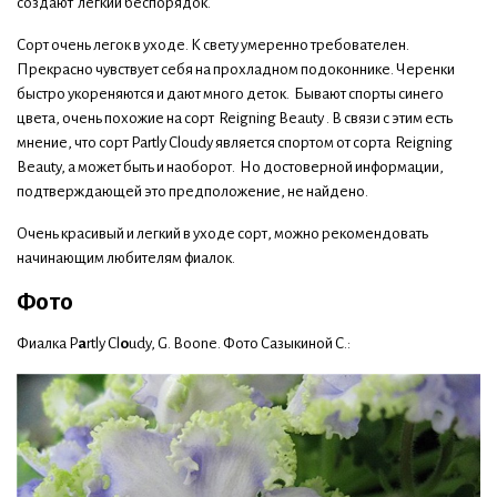
создают легкий беспорядок.
Сорт очень легок в уходе. К свету умеренно требователен.
Прекрасно чувствует себя на прохладном подоконнике. Черенки
быстро укореняются и дают много деток. Бывают спорты синего
цвета, очень похожие на сорт Reigning Beauty . В связи с этим есть
мнение, что сорт Partly Cloudy является спортом от сорта Reigning
Beauty, а может быть и наоборот. Но достоверной информации,
подтверждающей это предположение, не найдено.
Очень красивый и легкий в уходе сорт, можно рекомендовать
начинающим любителям фиалок.
Фото
Фиалка P
a
rtly Cl
o
udy, G. Boone. Фото Сазыкиной С.: