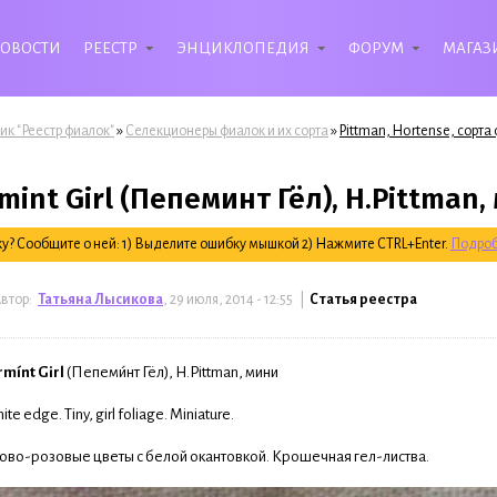
ОВОСТИ
РЕЕСТР
ЭНЦИКЛОПЕДИЯ
ФОРУМ
МАГАЗ
»
»
ик "Реестр фиалок"
Селекционеры фиалок и их сорта
Pittman, Hortense, сорта
int Girl (Пепеминт Гёл), H.Pittman,
? Сообщите о ней: 1) Выделите ошибку мышкой 2) Нажмите CTRL+Enter.
Подроб
втор:
Татьяна Лысикова
, 29 июля, 2014 - 12:55 |
Статья реестра
mínt Girl
(Пепеми́нт Гёл), H.Pittman, мини
e edge. Tiny, girl foliage. Miniature.
во-розовые цветы с белой окантовкой. Крошечная гел-листва.