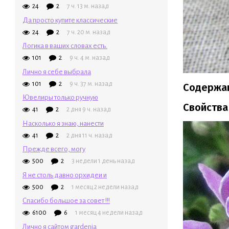
24
2
7 ч. 13 м. назад
Да просто купите классические
24
2
7 ч. 20 м. назад
Логика в ваших словах есть.
101
2
9 ч. 4 м. назад
Лично я себе выбрала
101
2
9 ч. 37 м. назад
Содержа
Ювелиры только ручную
Свойства
41
2
2 дня 9 ч. назад
Насколько я знаю, нанести
41
2
2 дня 11 ч. назад
Прежде всего, могу
500
2
3 недели 1 день назад
Я не столь давно орхидеи и
500
2
1 месяц 2 недели назад
Спасибо большое за совет !!!
6100
6
1 месяц 4 недели назад
Лично я сайтом gardenia