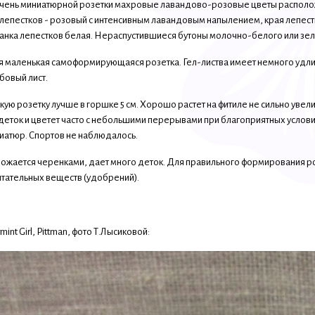
чень миниатюрной розетки махровые лавандово-розовые цветы расположе
т лепестков - розовый с интенсивным лавандовым напылением, края лепес
нанка лепестков белая. Нераспустившиеся бутоны молочно-белого или зел
я маленькая самоформирующаяся розетка. Гел-листва имеет немного удл
бовый лист.
ую розетку лучше в горшке 5 см. Хорошо растет на фитиле не сильно увел
еток и цветет часто с небольшими перерывами при благоприятных условия
иатюр. Спортов не наблюдалось.
жается черенками, дает много деток. Для правильного формирования р
тательных веществ (удобрений).
int Girl, Pittman, фото Т.Лысиковой: