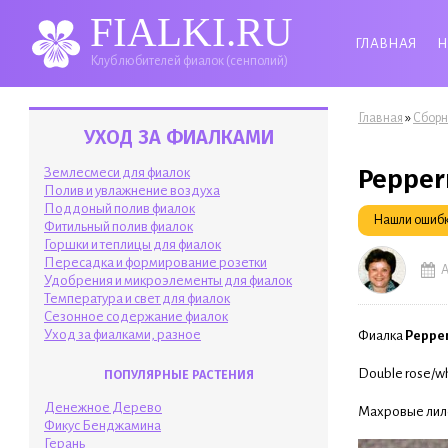
FIALKI.RU
ГЛАВНАЯ
Н
Клуб любителей фиалок (сенполий)
Вы здесь
»
Главная
Сборн
УХОД ЗА ФИАЛКАМИ
Pepperm
Землесмеси для фиалок
Полив и увлажнение воздуха
Поддоный полив фиалок
Нашли ошибку
Фитильный полив фиалок
Горшки и теплицы для фиалок
Пересадка и формирование розетки
А
Удобрения и микроэлементы для фиалок
Температура и свет для фиалок
Сезонное содержание фиалок
Уход за фиалками, разное
Фиалка
Pepper
Double rose/whit
ПОПУЛЯРНЫЕ РАСТЕНИЯ
Денежное Дерево
Махровые лило
Фикус Бенджамина
Герань