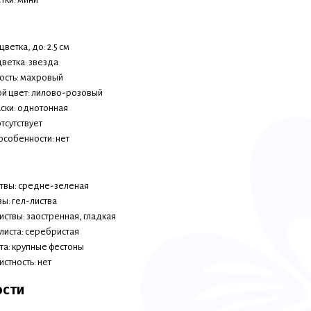
ветка, до: 2.5 см
ветка: звезда
сть: махровый
й цвет: лилово-розовый
аски: однотонная
тсутствует
особенности: нет
ствы: средне-зеленая
вы: гел-листва
иствы: заостренная, гладкая
 листа: серебристая
ста: крупные фестоны
стность: нет
ости