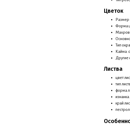
Цветок
Размер ц
Форма ц
Махрово
Основно
Тип окр
Кайма: о
Другие 
Листва
цвет ли
тип лист
форма л
изнанка
край ли
пестроли
Особенн