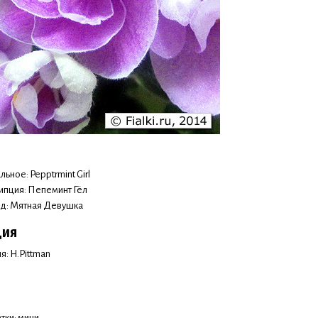
ьное: Pepptrmint Girl
ипция: Пепеминт Гёл
д: Мятная Девушка
ция
я: H.Pittman
тки: мини