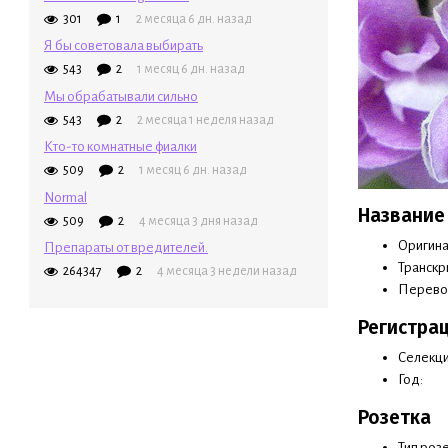
301
1
2 месяца 6 дн. назад
Я бы советовала выбирать
543
2
1 месяц 6 дн. назад
Мы обрабатывали сильно
543
2
2 месяца 1 неделя назад
Кто-то комнатные фиалки
509
2
1 месяц 6 дн. назад
Normal
Название
509
2
4 месяца 3 дня назад
Оригинал
Препараты от вредителей.
Транскр
264347
2
4 месяца 3 недели назад
Перево
Регистра
Селекци
Год:
Розетка
Тип розе