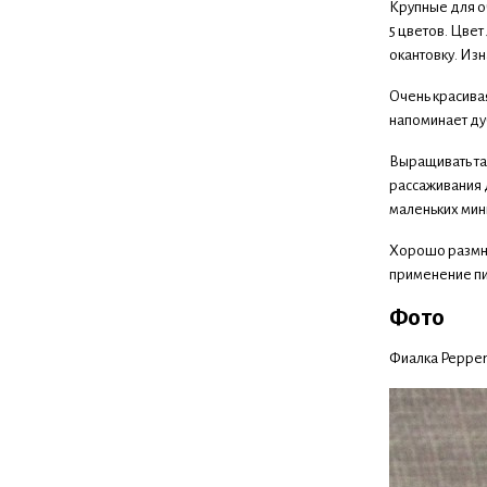
Крупные для о
5 цветов. Цве
окантовку. Из
Очень красива
напоминает ду
Выращивать так
рассаживания д
маленьких мин
Хорошо размно
применение пи
Фото
Фиалка Pepperm