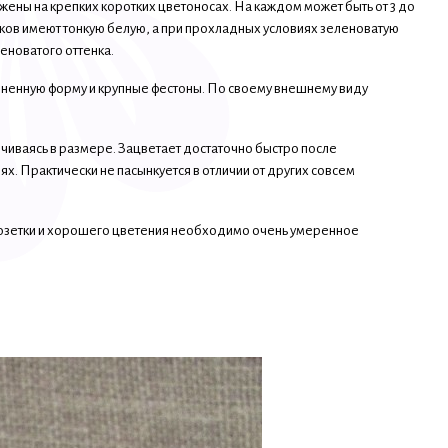
ны на крепких коротких цветоносах. На каждом может быть от 3 до
тков имеют тонкую белую, а при прохладных условиях зеленоватую
еноватого оттенка.
иненную форму и крупные фестоны. По своему внешнему виду
ичиваясь в размере. Зацветает достаточно быстро после
х. Практически не пасынкуется в отличии от других совсем
озетки и хорошего цветения необходимо очень умеренное