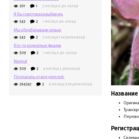
301
1
2 месяца 6 дн. назад
Я бы советовала выбирать
543
2
1 месяц 6 дн. назад
Мы обрабатывали сильно
543
2
2 месяца 1 неделя назад
Кто-то комнатные фиалки
509
2
1 месяц 6 дн. назад
Normal
509
2
4 месяца 3 дня назад
Препараты от вредителей.
264347
2
4 месяца 3 недели назад
Название
Оригина
Транскр
Перевод
Регистра
Селекци