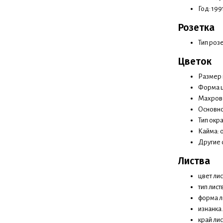
Год: 199
Розетка
Тип роз
Цветок
Размер ц
Форма ц
Махрово
Основно
Тип окр
Кайма: 
Другие 
Листва
цвет ли
тип лист
форма л
изнанка
край лис