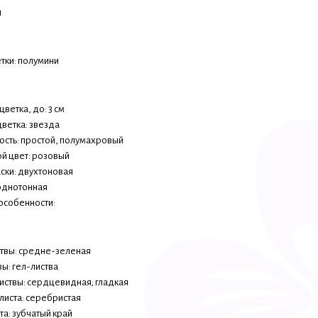
1
етки: полумини
ветка, до: 3 см
ветка: звезда
сть: простой, полумахровый
й цвет: розовый
аски: двухтоновая
однотонная
особенности:
ствы: средне-зеленая
вы: гел-листва
иствы: сердцевидная; гладкая
 листа: серебристая
та: зубчатый край