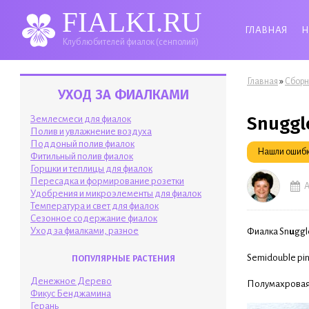
FIALKI.RU
ГЛАВНАЯ
Н
Клуб любителей фиалок (сенполий)
Вы здесь
»
Главная
Сборн
УХОД ЗА ФИАЛКАМИ
Snuggl
Землесмеси для фиалок
Полив и увлажнение воздуха
Поддоный полив фиалок
Нашли ошибку
Фитильный полив фиалок
Горшки и теплицы для фиалок
Пересадка и формирование розетки
А
Удобрения и микроэлементы для фиалок
Температура и свет для фиалок
Сезонное содержание фиалок
Уход за фиалками, разное
Фиалка Sn
u
ggl
Semidouble pink
ПОПУЛЯРНЫЕ РАСТЕНИЯ
Денежное Дерево
Полумахровая 
Фикус Бенджамина
Герань