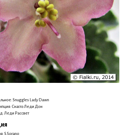
льное: Snuggles Lady Dawn
ипция: Снаглз Леди Дон
: Леди Рассвет
ция
я: S.Sorano