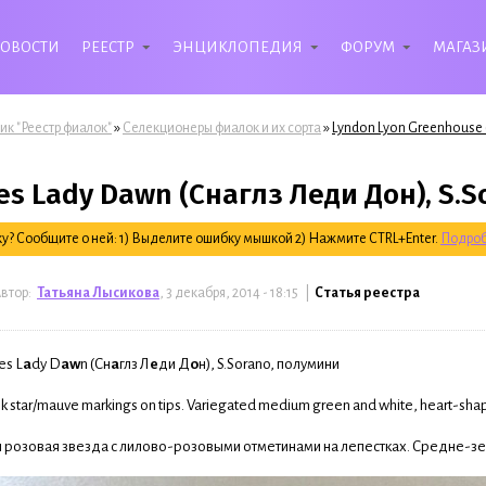
ОВОСТИ
РЕЕСТР
ЭНЦИКЛОПЕДИЯ
ФОРУМ
МАГАЗ
»
»
ик "Реестр фиалок"
Селекционеры фиалок и их сорта
Lyndon Lyon Greenhouse (L
es Lady Dawn (Снаглз Леди Дон), S.
? Сообщите о ней: 1) Выделите ошибку мышкой 2) Нажмите CTRL+Enter.
Подроб
втор:
Татьяна Лысикова
, 3 декабря, 2014 - 18:15 |
Статья реестра
es L
a
dy D
aw
n (Сн
а
глз Л
е
ди Д
о
н), S.Sorano, полумини
 star/mauve markings on tips. Variegated medium green and white, heart-shaped
розовая звезда с лилово-розовыми отметинами на лепестках. Средне-зел