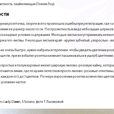
истность: окаймляющая (Томми Лоу)
ости
рная розеточка, скорее всего произошла ошибка при регистрации, где сор
оянии ее размер около 10 см. Пестролистность в виде небольших штрихов
рохладные условия содержания. Молодые листья могут принимать немно
а гел-листвы. У молодых листьев край - крупно зубчатый, у взрослых - ве
 не очень быстро, нужно набраться терпения, чтобы увидеть цветения роз
ществ, при их избытке розетка начинает пасынковаться в ущерб цветению.
 простые и полумахровые имеют широкую лилово-розовую кайму, которая
тречаются линии, где по краям лепестков просто лилово-розовые отметины
а каждом от 3 до 7 цветков. По мере взросления розетки количество цвет
 условиях частое.
es L
a
dy D
aw
n, S.Sorano, фото Т.Лысиковой: