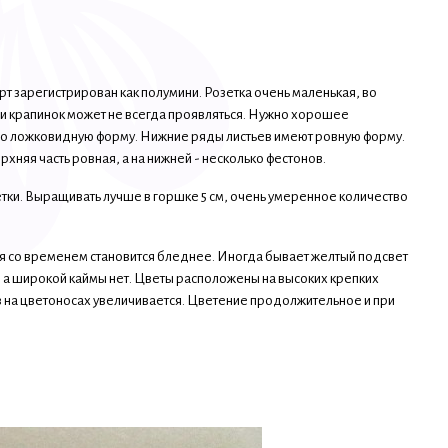
т зарегистрирован как полумини. Розетка очень маленькая, во
 и крапинок может не всегда проявляться. Нужно хорошее
го ложковидную форму. Нижние ряды листьев имеют ровную форму.
рхняя часть ровная, а на нижней - несколько фестонов.
етки. Выращивать лучше в горшке 5 см, очень умеренное количество
 со временем становится бледнее. Иногда бывает желтый подсвет
, а широкой каймы нет. Цветы расположены на высоких крепких
ов на цветоносах увеличивается. Цветение продолжительное и при