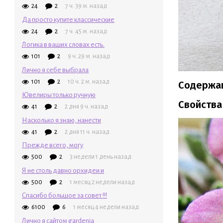
24
2
7 ч. 39 м. назад
Да просто купите классические
24
2
7 ч. 45 м. назад
Логика в ваших словах есть.
101
2
9 ч. 29 м. назад
Лично я себе выбрала
101
2
10 ч. 2 м. назад
Содержа
Ювелиры только ручную
Свойства
41
2
2 дня 9 ч. назад
Насколько я знаю, нанести
41
2
2 дня 11 ч. назад
Прежде всего, могу
500
2
3 недели 1 день назад
Я не столь давно орхидеи и
500
2
1 месяц 2 недели назад
Спасибо большое за совет !!!
6100
6
1 месяц 4 недели назад
Лично я сайтом gardenia