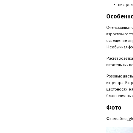
пестрол
Особенн
Очень миниатю
взрослом сост
освещение и п
Необычная форм
Растет розетка
питательных ве
Розовые цветы
из центра. Вс
цветоносах, н
благоприятных
Фото
Фиалка Snuggl