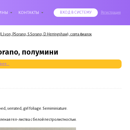
ИНЫ
КОНТАКТЫ
ВХОД В СИСТЕМУ
Регистрация
.Lyon, P.Sorano, S.Sorano, D. Herringshaw), сорта фиалок
Sorano, полумини
нее...
, serrated, girl foliage. Semiminiature.
еная гел-листва с белой пестролистностью.