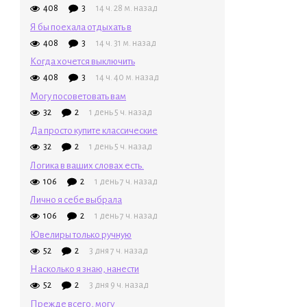
408
3
14 ч. 28 м. назад
Я бы поехала отдыхать в
408
3
14 ч. 31 м. назад
Когда хочется выключить
408
3
14 ч. 40 м. назад
Могу посоветовать вам
32
2
1 день 5 ч. назад
Да просто купите классические
32
2
1 день 5 ч. назад
Логика в ваших словах есть.
106
2
1 день 7 ч. назад
Лично я себе выбрала
106
2
1 день 7 ч. назад
Ювелиры только ручную
52
2
3 дня 7 ч. назад
Насколько я знаю, нанести
52
2
3 дня 9 ч. назад
Прежде всего, могу