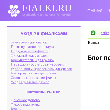
FIALKI.RU
ГЛАВНАЯ
Н
Клуб любителей фиалок (сенполий)
Ста
УХОД ЗА ФИАЛКАМИ
рабка
Вы здесь
Землесмеси для фиалок
Главная
Полив и увлажнение воздуха
Поддоный полив фиалок
Фитильный полив фиалок
Блог п
Горшки и теплицы для фиалок
Пересадка и формирование розетки
Удобрения и микроэлементы для фиалок
Температура и свет для фиалок
Сезонное содержание фиалок
Уход за фиалками, разное
ПОПУЛЯРНЫЕ РАСТЕНИЯ
Денежное Дерево
Фикус Бенджамина
Герань