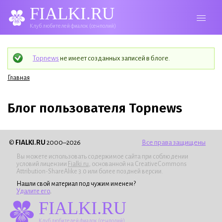
FIALKI.RU
Клуб любителей фиалок (сенполий)
Статус
Topnews
не имеет созданных записей в блоге.
Вы здесь
Главная
Блог пользователя Topnews
©
FIALKI.RU
2000–2026
Все права защищены
Вы можете использовать содержимое сайта при соблюдении
условий лицензии
Fialki.ru
, основанной на CreativeCommons
Attribution-ShareAlike 3.0 или более поздней версии.
Нашли свой материал под чужим именем?
Удалите его
.
FIALKI.RU
Клуб любителей фиалок (сенполий)