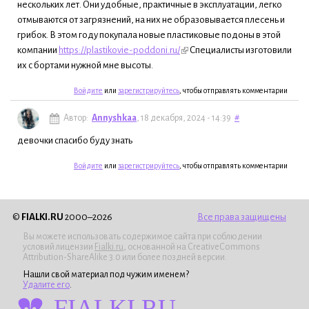
нескольких лет. Они удобные, практичные в эксплуатации, легко
отмываются от загрязнений, на них не образовывается плесень и
грибок. В этом году покупала новые пластиковые подоны в этой
компании
https://plastikovie-poddoni.ru/
Специалисты изготовили
их с бортами нужной мне высоты.
Войдите
или
зарегистрируйтесь
, чтобы отправлять комментарии
Автор:
Annyshkaa
, 18 декабря, 2024 - 14:39
#
девочки спасибо буду знать
Войдите
или
зарегистрируйтесь
, чтобы отправлять комментарии
©
FIALKI.RU
2000–2026
Все права защищены
Вы можете использовать содержимое сайта при соблюдении
условий лицензии
Fialki.ru
, основанной на CreativeCommons
Attribution-ShareAlike 3.0 или более поздней версии.
Нашли свой материал под чужим именем?
Удалите его
.
FIALKI.RU