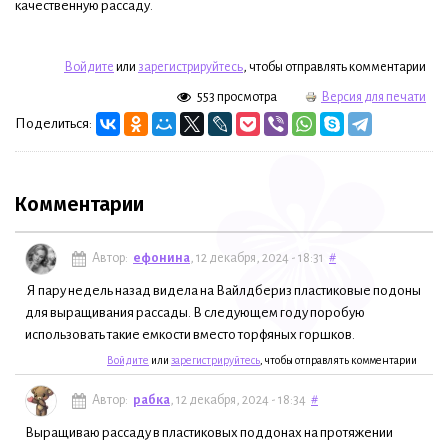
качественную рассаду.
Войдите
или
зарегистрируйтесь
, чтобы отправлять комментарии
553 просмотра
Версия для печати
Поделиться:
Комментарии
Автор:
ефонина
, 12 декабря, 2024 - 18:31
#
Я пару недель назад видела на Вайлдбериз пластиковые подоны
для выращивания рассады. В следующем году поробую
использовать такие емкости вместо торфяных горшков.
Войдите
или
зарегистрируйтесь
, чтобы отправлять комментарии
Автор:
рабка
, 12 декабря, 2024 - 18:34
#
Выращиваю рассаду в пластиковых поддонах на протяжении