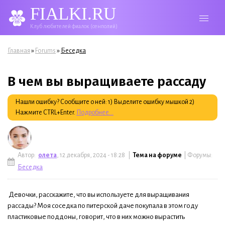
FIALKI.RU
Клуб любителей фиалок (сенполий)
Вы здесь
»
»
Главная
Forums
Беседка
В чем вы выращиваете рассаду
Нашли ошибку? Сообщите о ней: 1) Выделите ошибку мышкой 2)
Нажмите CTRL+Enter.
Подробнее...
Автор:
олета
, 12 декабря, 2024 - 18:28 |
Тема на форуме
| Форумы:
Беседка
Девочки, расскажите, что вы используете для выращивания
рассады? Моя соседка по питерской даче покупала в этом году
пластиковые поддоны, говорит, что в них можно вырастить