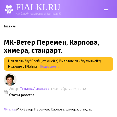
FIALKI.RU
Клуб любителей фиалок (сенполий)
Вы здесь
Главная
МК-Ветер Перемен, Карпова,
химера, стандарт.
Нашли ошибку? Сообщите о ней: 1) Выделите ошибку мышкой 2)
Нажмите CTRL+Enter.
Подробнее...
Автор:
Татьяна Лысикова
, 17 сентября, 2019 - 10:30 |
Статья реестра
Фиалка
МК-Ветер Перемен, Карпова, химера, стандарт.