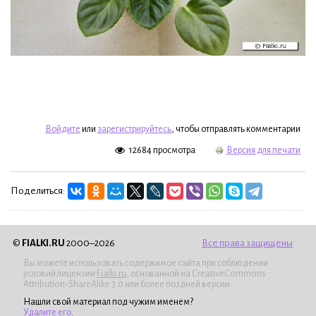
Войдите
или
зарегистрируйтесь
, чтобы отправлять комментарии
12684 просмотра
Версия для печати
Поделиться:
©
FIALKI.RU
2000–2026
Все права защищены
Вы можете использовать содержимое сайта при соблюдении
условий лицензии
Fialki.ru
, основанной на CreativeCommons
Attribution-ShareAlike 3.0 или более поздней версии.
Нашли свой материал под чужим именем?
Удалите его
.