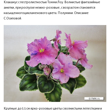
Клакамус с пестролистностью Томми Лоу. Волнистые фантазийные
анютки, при роспуске нежно-розовые, с возрастом становятся
насыщенногоцикламенового цвета. Полумини. Описание
С.Осиповой.
Крупные до 5.5 см ярко-розовые цветы с волнистыми лепестками и