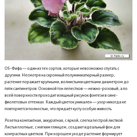
OS-Фифа — один из тех сортов, которые невозможно спутать с
другими. Несмотря на скромный полуминиатюрный размер,
растение поражает крупными, волнистыми цветками диаметром до
пяти сантиметров. Основной тон лепестков — нежно-розовый, а по
всей поверхности проходит изящный рисунок фэнтези в сине-
фиолетовых оттенках. Каждый цветок уникален — узор никогда не
повторяется полностью, что придаёт кусту особую живость.
Розетка компактная, аккуратная, с яркой, слегка пестрой листвой.
Листья плотные, с мягким глянцем, создают идеальный фон для
контрастных цветков. При хорошем уходе растение формирует