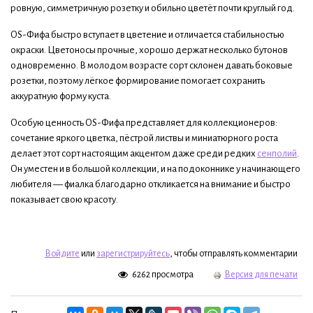
ровную, симметричную розетку и обильно цветёт почти круглый год.
OS-Фифа быстро вступает в цветение и отличается стабильностью
окраски. Цветоносы прочные, хорошо держат несколько бутонов
одновременно. В молодом возрасте сорт склонен давать боковые
розетки, поэтому лёгкое формирование помогает сохранить
аккуратную форму куста.
Особую ценность OS-Фифа представляет для коллекционеров:
сочетание яркого цветка, пёстрой листвы и миниатюрного роста
делает этот сорт настоящим акцентом даже среди редких
сенполий
.
Он уместен и в большой коллекции, и на подоконнике у начинающего
любителя — фиалка благодарно откликается на внимание и быстро
показывает свою красоту.
Войдите
или
зарегистрируйтесь
, чтобы отправлять комментарии
6262 просмотра
Версия для печати