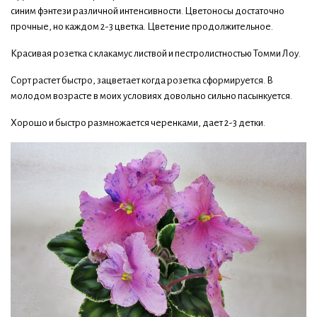
синим фэнтези различной интенсивности. Цветоносы достаточно
прочные, но каждом 2-3 цветка. Цветение продолжительное.
Красивая розетка с клакамус листвой и пестролистностью Томми Лоу.
Сорт растет быстро, зацветает когда розетка сформируется. В
молодом возрасте в моих условиях довольно сильно пасынкуется.
Хорошо и быстро размножается черенками, дает 2-3 детки.