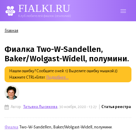
FIALKI.RU
Клуб любителей фиалок (сенполий)
Вы здесь
Главная
Фиалка Two-W-Sandellen,
Baker/Wolgast-Widell, полумини.
Нашли ошибку? Сообщите о ней: 1) Выделите ошибку мышкой 2)
Нажмите CTRL+Enter.
Подробнее...
Автор:
Татьяна Лысикова
, 30 ноября, 2020 - 13:27 |
Статья реестра
Фиалка
Two-W-Sandellen, Baker/Wolgast-Widell, полумини.