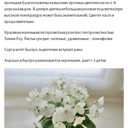
пропадает) расположены на высоких прочных цветоносах по 5-8
штук на каждом. В центре цветка небольшая розовая подсветка (при
высокой температуре может быть значительной). Цветет часто и
продолжительно.
Красивая маленькая пестролистная розетка с пестролистностью
Томми Лоу. Листья средне-зеленые, удлиненные - лонгифолия.
Сорт растет быстро, в цветение вступает рано.
Хорошо и быстро размножается черенками, дает 1-3 детки.