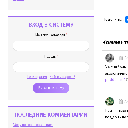
Поделиться:
ВХОД В СИСТЕМУ
Имя пользователя
*
Коммент
Пароль
*
Ав
У меня больш
экологичные,
Регистрация
Забыли пароль?
poddoni.ru/
Ав
Видела пласт
ПОСЛЕДНИЕ КОММЕНТАРИИ
поддоны по 
Могу посоветовать вам