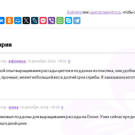
Войдите
или
зарегистрируйтесь
, чтобы
арии
тор:
ефонина
, 19 декабря, 2024 - 18:25
#
ой опыт выращивания рассады цветов в поддонах из пластика, они удобные
 прочные, имеют небольшой вес и долгий срок службы. Я заказывала изг
тор:
зулка
, 19 декабря, 2024 - 18:28
#
иковые поддоны для выращивания рассады на Озоне. У них сейчас предн
выгодной цене.