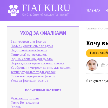
FIALKI.RU
ГЛАВНАЯ
Н
Клуб любителей фиалок (сенполий)
Вы здесь
»
Главная
Forum
УХОД ЗА ФИАЛКАМИ
Хочу в
Землесмеси для фиалок
Полив и увлажнение воздуха
Поддоный полив фиалок
Нашли ошибку
Фитильный полив фиалок
Горшки и теплицы для фиалок
Пересадка и формирование розетки
А
Удобрения и микроэлементы для фиалок
Температура и свет для фиалок
Сезонное содержание фиалок
Уход за фиалками, разное
Я хочу в след
ПОПУЛЯРНЫЕ РАСТЕНИЯ
Денежное Дерево
Фикус Бенджамина
Герань