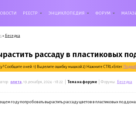
ОВОСТИ
РЕЕСТР
ЭНЦИКЛОПЕДИЯ
ФОРУМ
МАГАЗ
»
s
Беседка
ырастить рассаду в пластиковых по
? Сообщите о ней: 1) Выделите ошибку мышкой 2) Нажмите CTRL+Enter.
Подроб
втор:
олета
, 19 декабря, 2024 - 18:22 |
Тема на форуме
| Форумы:
Беседка
ующем году попробовать вырастить рассаду цветов в пластиковых поддонах