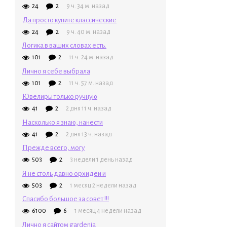
24
2
9 ч. 34 м. назад
Да просто купите классические
24
2
9 ч. 40 м. назад
Логика в ваших словах есть.
101
2
11 ч. 24 м. назад
Лично я себе выбрала
101
2
11 ч. 57 м. назад
Ювелиры только ручную
41
2
2 дня 11 ч. назад
Насколько я знаю, нанести
41
2
2 дня 13 ч. назад
Прежде всего, могу
503
2
3 недели 1 день назад
Я не столь давно орхидеи и
503
2
1 месяц 2 недели назад
Спасибо большое за совет !!!
6100
6
1 месяц 4 недели назад
Лично я сайтом gardenia