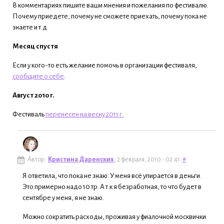
В комментариях пишите ваши мнения и пожелания по фестивалю.
Почему приедете, почему не сможете приехать, почему пока не
знаете и т.д.
Месяц спустя
Если у кого-то есть желание помочь в организации фестиваля,
сообщите о себе
.
Август 2010 г.
Фестиваль
перенесен на весну 2011 г.
Автор:
Кристина Даренских
, 2 февраля, 2010 - 02:41
#
Я ответила, что пока не знаю. У меня всё упирается в деньги.
Это примерно надо 10 тр. А т.к я безработная, то что будет в
сентябре у меня, я не знаю.
Можно сократить расходы, проживая у фиалочной москвички.