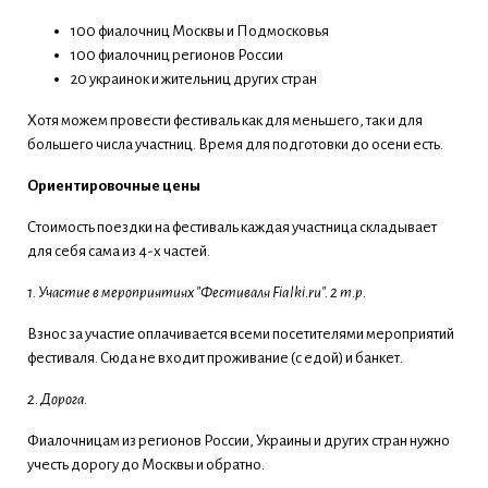
100 фиалочниц Москвы и Подмосковья
100 фиалочниц регионов России
20 украинок и жительниц других стран
Хотя можем провести фестиваль как для меньшего, так и для
большего числа участниц. Время для подготовки до осени есть.
Ориентировочные цены
Стоимость поездки на фестиваль каждая участница складывает
для себя сама из 4-х частей.
1. Участие в мероприятиях "Фестиваля Fialki.ru". 2 т.р.
Взнос за участие оплачивается всеми посетителями мероприятий
фестиваля. Сюда не входит проживание (с едой) и банкет.
2. Дорога.
Фиалочницам из регионов России, Украины и других стран нужно
учесть дорогу до Москвы и обратно.