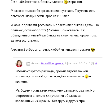
Если найдётся такая, без комплексов
и приютит.
Можно взять на себя организационную часть. Т.к у меня есть
опыт организации семинаров на 1500 чел.
И можно привезти фестивальные заказы черенков и деток. Но
опять же, если наберётся 50 фоток. Сомневаюсь... т.к
обьединяться мне в Челябинске не с кем, миниатюрами пока
занимаюсь только я.
А если всё отбросить, то я за любой кипиш двумя руками.
Автор:
Алла Шакурова
, 2 февраля, 2010 - 10:53
#
"Можно сократить расходы, проживая у фиалочной
москвички. Если найдётся такая, без комплексов
и
приютит."
Мы будем искать таких москвичек централизованно. Но,
скорее всего, только для участниц с большими
коллекциями из Украины, Беларуси и других стран.