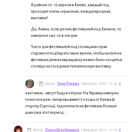
В районе 10 -15 апреля в Киеве, каждый год,
проходит очень серьезная, международная,
выставка!
Да, Алина, если делать фестивалей под Киевом, то
наверное где-то в эти дни.
Часто для фестивалей под столицами стран
стараются подбирать такое время, чтобы на пути на
фестиваль (или возвращаясь) можно было сходить в
столице на соседнюю тематическую выставку.
Автор:
Таня Лунева
, 3 февраля, 2010 - 12:45
#
а вот июль -август буду в отпуске.На Украину наверно
точно поедем, свекровь живет 3 ч езды от Киева (в
сторону Одессы), туда попасть на фестиваль больше
шансов в этот период.....
Автор:
Ольга Щербинина
, 3 февраля, 2010 - 11:05
#