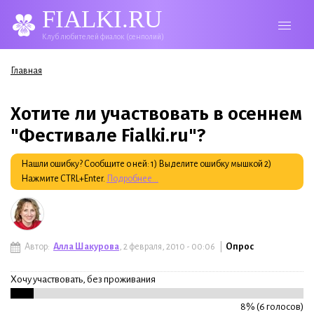
FIALKI.RU
Клуб любителей фиалок (сенполий)
Вы здесь
Главная
Хотите ли участвовать в осеннем
"Фестивале Fialki.ru"?
Нашли ошибку? Сообщите о ней: 1) Выделите ошибку мышкой 2)
Нажмите CTRL+Enter.
Подробнее...
Автор:
Алла Шакурова
, 2 февраля, 2010 - 00:06 |
Опрос
Хочу участвовать, без проживания
8% (6 голосов)