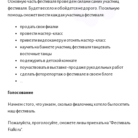
Основную часть фестиваля проведем силами самих участниц
фестиваля. Будет весело и обойдется недорого. Посильную
помощь сможет внести каждая участница фестиваля:
продать свои фиалки
провести мастер-класс
привезти видеокамеру и отснять мастер-класс
научить на банкете участниц фестиваля танцевать
восточные танцы
подежурить в детской комнате
поучаствовать в выставке-продаже рукодельных работ
сделать фоторепортаж о фестивале в своем блоге
...
Голосование
Начнем с того, что узнаем, сколько фиалочниц хотело бы посетить
наш фестиваль.
Пожалуйста, проголосуйте, сможете ли вы приехать на "Фестиваль
Fialki.ru".