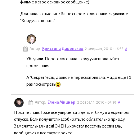
фильме в свое основное сообщение).
Для начала отмените Ваше старое голосование и укажите
"Хочу участвовать".
Автор:
Кристина Даренских
, 2 февраля, 2010 - 16:55
#
Убедили. Переголосовала - хочу участвовать без
проживания.
А "Секрет" есть, давно не пересматривала. Надо ещё 10
раз посмотреть
Автор:
Елена Мицнер
, 2 февраля, 2010 - 05:19
#
Пока не знаю. Тоже все упирается в деньги. Сижу в декретном
отпуске. Если получится насобирать, то обязательно приеду.
Замечательная идея! ОЧЕНЬ хочется посетить фестиваль,
пообщаться и все такое прочее!