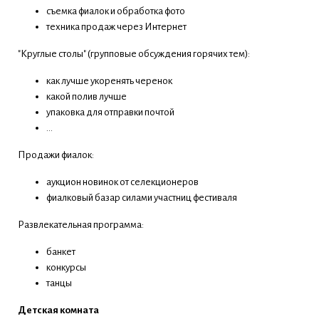
съемка фиалок и обработка фото
техника продаж через Интернет
"Круглые столы" (групповые обсуждения горячих тем):
как лучше укоренять черенок
какой полив лучше
упаковка для отправки почтой
...
Продажи фиалок:
аукцион новинок от селекционеров
фиалковый базар силами участниц фестиваля
Развлекательная программа:
банкет
конкурсы
танцы
Детская комната