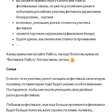
вы сможете принять через Каталогами Fialki.ru
фестивальные заказы, но уже по российским ценам и
побаловать российских участниц фестиваля украинскими,
белорусскими,.. сортами
возможно, уменьшим для вас стоимость участия в
фестивале
сможете торговать черенками на фиалковом базаре
будем думать, как снизить вам стоимость проживания
...
Как вы нужны нам на сайте Fialki.ru, так еще более вы нужны на
"Фестивале Fialki.ru". Без вас никак, сестры.
Семьи
Если кто-то из участниц сумеет затащить на фестиваль свою вторую
половину, то таким парам тоже будет оказано особое внимание.
Постараемся, чтобы они смогли уменьшить свои двойные
расходы на фестиваль.
Побывав на фестивале, муж еще больше проникнется фиалками и
будет больше помогать жене строить стеллажи, поливать,...