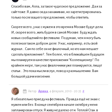
Спасибо вам, Алла, за такое чудесное предложение. Да и за
сайт тоже. Я давно сюда захаживаю, но зарегистрировалась
только после вашего предложения, чтобы ответить.
Скорее всего, у нас с мужем в это время в Москве будут дела.
И, скорее всего, жить будем в самой Москве. Буду ждать
новых сообщений по фестивалю. Подумаю, чем я могу быть
полезна в таком добром деле. У нас, например, есть свой
журнал... Сам по себе он не фиалочный, но кто нам мешает
сделать приложение?.. Тем более, что в ближайшем будущем
мы планируем в качестве приложения "Коллекционер". По
крайнем мере, там у нас фиалочники уже планируются, пишут
статьи... Это пока мысли вслух, повод к размышлению. Вам
большой удачи и везения.
Автор:
Арина
, 4 февраля, 2010 - 20:35
#
Я обязательно приеду на фестиваль. Правда ещё не знаю с
мужем или без. В конце сентября в начале октября у меня
запланирован отпуск. Я живу недалеко от м. Теплой Стан. в