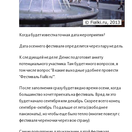
Когда будет известна точная дата мероприятия?
Дата осеннего фестиваля определится через пару недель.
К следующей неделе Денис подготовит анкету
потенциального участника. Там будет много вопросов, в
том числе вопрос "В какие выходные удобнее провести
"Фестиваль Fialki.ru"".
После заполнения сразу будет видно время осени, когда
большинство хочет приехать на фестиваль. Вряд ли это
будет начало сентября или декабрь. Скорее всего конец
сентября-октябрь. Подальше от лета (свободнее
пансионаты), но чтобы еще было тепло (многие повезут с
фестиваля череночки через всю страну).
Самую популярную дату назначим датой фестиваля.