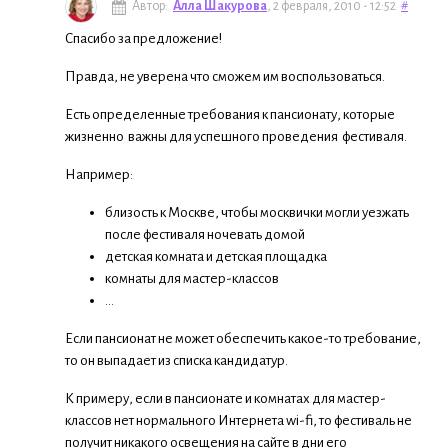
Автор:
Алла Шакурова
, 2 февраля, 2010 - 12:52
#
Спасибо за предложение!
Правда, не уверена что сможем им воспользоваться.
Есть определенные требования к пансионату, которые
жизненно важны для успешного проведения фестиваля.
Например:
близость к Москве, чтобы москвички могли уезжать
после фестиваля ночевать домой
детская комната и детская площадка
комнаты для мастер-классов
...
Если пансионат не может обеспечить какое-то требование,
то он выпадает из списка кандидатур.
К примеру, если в пансионате и комнатах для мастер-
классов нет нормального Интернета wi-fi, то фестиваль не
получит никакого освещения на сайте в дни его