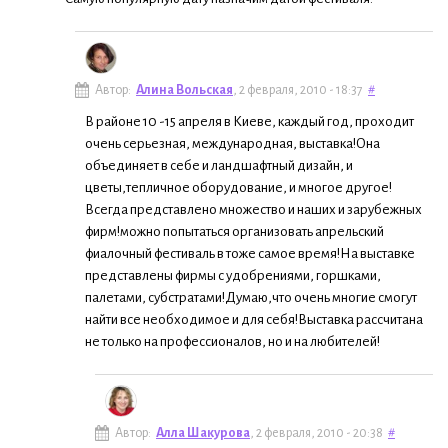
Автор:
Алина Вольская
, 2 февраля, 2010 - 18:37
#
В районе 10 -15 апреля в Киеве, каждый год, проходит
очень серьезная, международная, выставка!Она
объединяет в себе и ландшафтный дизайн, и
цветы,тепличное оборудование, и многое другое!
Всегда представлено множество и наших и зарубежных
фирм!можно попытаться организовать апрельский
фиалочный фестиваль в тоже самое время!На выставке
представлены фирмы с удобрениями, горшками,
палетами, субстратами!Думаю,что очень многие смогут
найти все необходимое и для себя!Выставка рассчитана
не только на профессионалов, но и на любителей!
Автор:
Алла Шакурова
, 2 февраля, 2010 - 20:38
#