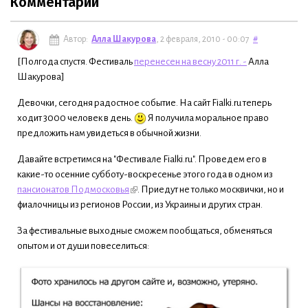
Комментарии
Автор:
Алла Шакурова
, 2 февраля, 2010 - 00:07
#
[Полгода спустя. Фестиваль
перенесен на весну 2011 г. -
Алла
Шакурова]
Девочки, сегодня радостное событие. На сайт Fialki.ru теперь
ходит 3000 человек в день.
Я получила моральное право
предложить нам увидеться в обычной жизни.
Давайте встретимся на "Фестивале Fialki.ru". Проведем его в
какие-то осенние субботу-воскресенье этого года в одном из
пансионатов Подмосковья
. Приедут не только москвички, но и
фиалочницы из регионов России, из Украины и других стран.
За фестивальные выходные сможем пообщаться, обменяться
опытом и от души повеселиться: