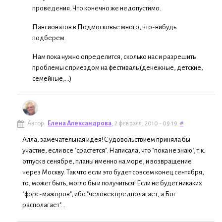
проведения. Что конечно же недопустимо.
Пансионатов в Подмосковье много, что-нибудь
подберем.
Нам пока нужно определится, сколько нас и разрешить
проблемы с приездом на фестиваль (денежные, детские,
семейные,...)
Автор:
Елена Александрова
, 2 февраля, 2010 - 09:19
#
Алла, замечательная идея! С удовольствием приняла бы
участие, если все "срастется". Написала, что "пока не знаю", т.к.
отпуск в сенябре, планы именно на море, и возвращение
через Москву. Так что если это будет совсем конец сентября,
то, может быть, могло бы и получиться! Если не будет никаких
"форс-мажоров", ибо "человек предполагает, а Бог
располагает"...