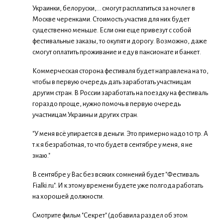
Украинки, белоруски,... смогут расплатиться за ночлег в
Москве черенками. Стоимость участия для них будет
существенно меньше. Если они еще привезут с собой
фестивальные заказы, то окупят и дорогу. Возможно, даже
смогут оплатить проживание и еду в пансионате и банкет.
Коммерческая сторона фестиваля будет направлена на то,
чтобы в первую очередь дать заработать участницам
другим стран. В России заработать на поездку на фестиваль
гораздо проще, нужно помочь в первую очередь
участницам Украины и других стран.
"У меня всё упирается в деньги. Это примерно надо 10 тр. А
т.к я безработная, то что будет в сентябре у меня, я не
знаю."
В сентябре у Вас без всяких сомнений будет "Фестиваль
Fialki.ru". И к этому времени будете уже полгода работать
на хорошей должности.
Смотрите фильм "Секрет" (добавила раздел об этом