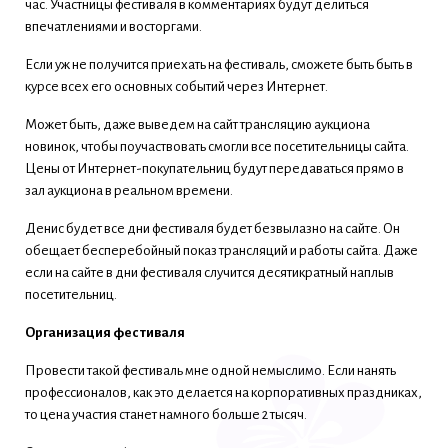
час. Участницы фестиваля в комментариях будут делиться
впечатлениями и восторгами.
Если уж не получится приехать на фестиваль, сможете быть быть в
курсе всех его основных событий через Интернет.
Может быть, даже выведем на сайт трансляцию аукциона
новинок, чтобы поучаствовать смогли все посетительницы сайта.
Цены от Интернет-покупательниц будут передаваться прямо в
зал аукциона в реальном времени.
Денис будет все дни фестиваля будет безвылазно на сайте. Он
обещает бесперебойный показ трансляций и работы сайта. Даже
если на сайте в дни фестиваля случится десятикратный наплыв
посетительниц.
Организация фестиваля
Провести такой фестиваль мне одной немыслимо. Если нанять
профессионалов, как это делается на корпоративных праздниках,
то цена участия станет намного больше 2 тысяч.