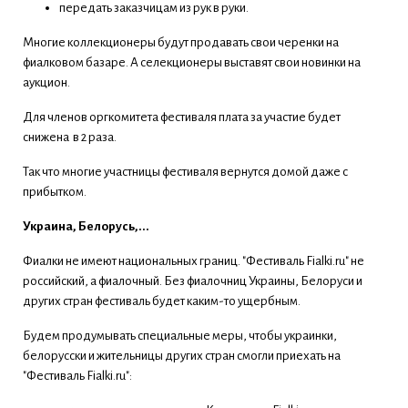
передать заказчицам из рук в руки.
Многие коллекционеры будут продавать свои черенки на
фиалковом базаре. А селекционеры выставят свои новинки на
аукцион.
Для членов оргкомитета фестиваля плата за участие будет
снижена в 2 раза.
Так что многие участницы фестиваля вернутся домой даже с
прибытком.
Украина, Белорусь,...
Фиалки не имеют национальных границ. "Фестиваль Fialki.ru" не
российский, а фиалочный. Без фиалочниц Украины, Белоруси и
других стран фестиваль будет каким-то ущербным.
Будем продумывать специальные меры, чтобы украинки,
белорусски и жительницы других стран смогли приехать на
"Фестиваль Fialki.ru":