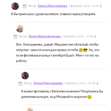
Автор:
Елена Гемеджиева
, 2 февраля, 2010 - 12:19
#
Я бы приехала с удовольствием, главное мужа уговорить.
Автор:
Елена Александрова
, 2 февраля, 2010 - 12:28
#
Вот, Гемеджиева, давай, Мишаню там обласкай, чтобы
отпустил - вместе и поедем прямо от тебя
. Ну, это
если фестиваль в конце сентября будет. Мне 1-го окт. на
работу.
Автор:
Елена Гемеджиева
, 2 февраля, 2010 - 13:08
#
А может фестиваль с Витязево и начнём? Искупались бы
девчёнки на море, под Москвой то моря нет