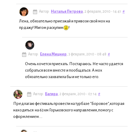
Автор:
Наталья Петрова
, 2 февраля, 2010 - 14:41
#
Лена, обязательно приезжай и привози свой мох на
прдажу! Мигом раскупим
!
Автор:
Елена Мицнер
, 3 февраля, 2010 - 08:48
#
Очень хочется приехать. Постараюсь. Не часто удается
собраться всем вместе и пообщаться. А мох
обязательно захватила бы и не только его.
Автор:
Багира
, 2 февраля, 2010 - 07:14
#
Предлагаю фестиваль провести на турбазе "Боровое",которая
находиться на 63 км Горьковского направления,помогу с
оформлением....