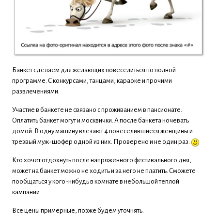
Банкет сделаем для желающих повеселиться по полной
программе. С конкурсами, танцами, караоке и прочими
развлечениями.
Участие в банкете не связано с проживанием в пансионате.
Оплатить банкет могут и москвички. А после банкета ночевать
домой. В одну машину влезают 4 повеселившиеся женщины и
трезвый муж-шофер одной из них. Проверено и не один раз.
Кто хочет отдохнуть после напряженного фестивального дня,
может на банкет можно не ходить и за него не платить. Сможете
пообщаться у кого-нибудь в комнате в небольшой теплой
кампании.
Все цены примерные, позже будем уточнять.