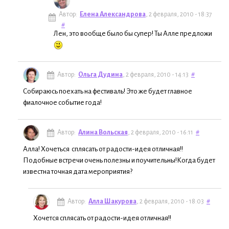
Автор:
Елена Александрова
, 2 февраля, 2010 - 18:37
#
Лен, это вообще было бы супер! Ты Алле предложи
Автор:
Ольга Дудина
, 2 февраля, 2010 - 14:13
#
Собираюсь поехать на фестиваль! Это же будет главное
фиалочное событие года!
Автор:
Алина Вольская
, 2 февраля, 2010 - 16:11
#
Алла! Хочеться сплясать от радости-идея отличная!!
Подобные встречи очень полезны и поучительны!Когда будет
известна точная дата мероприятия?
Автор:
Алла Шакурова
, 2 февраля, 2010 - 18:03
#
Хочется сплясать от радости-идея отличная!!