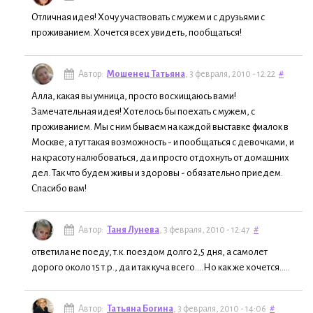
Отличная идея! Хочу участвовать с мужем и с друзьями с
проживанием. Хочется всех увидеть, пообщаться!
Автор:
Мошенец Татьяна
, 3 февраля, 2010 - 12:22
#
Алла, какая вы умница, просто восхищаюсь вами!
Замечательная идея! Хотелось бы поехать с мужем, с
проживанием. Мы с ним бываем на каждой выставке фиалок в
Москве, а тут такая возможность - и пообщаться с девочками, и
на красоту налюбоваться, да и просто отдохнуть от домашних
дел. Так что будем живы и здоровы - обязательно приедем.
Спасибо вам!
Автор:
Таня Лунева
, 3 февраля, 2010 - 12:47
#
ответила не поеду, т.к. поездом долго 2,5 дня, а самолет
дорого около 15 т.р., да и так куча всего....Но как же хочется.....
Автор:
Татьяна Богина
, 3 февраля, 2010 - 14:06
#