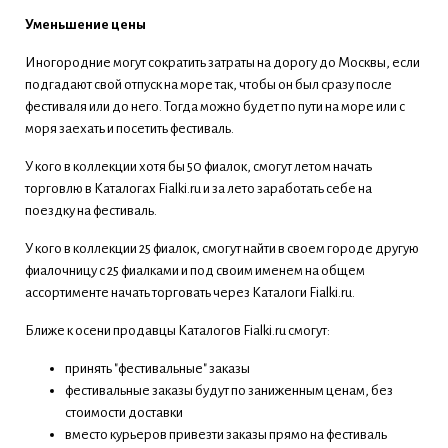
Уменьшение цены
Иногородние могут сократить затраты на дорогу до Москвы, если
подгадают свой отпуск на море так, чтобы он был сразу после
фестиваля или до него. Тогда можно будет по пути на море или с
моря заехать и посетить фестиваль.
У кого в коллекции хотя бы 50 фиалок, смогут летом начать
торговлю в Каталогах Fialki.ru и за лето заработать себе на
поездку на фестиваль.
У кого в коллекции 25 фиалок, смогут найти в своем городе другую
фиалочницу с 25 фиалками и под своим именем на общем
ассортименте начать торговать через Каталоги Fialki.ru.
Ближе к осени продавцы Каталогов Fialki.ru смогут:
принять "фестивальные" заказы
фестивальные заказы будут по заниженным ценам, без
стоимости доставки
вместо курьеров привезти заказы прямо на фестиваль