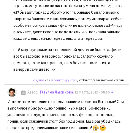
оценить могу только по частоте полива. у меня дома +25, а то и
+27 бывает, так нас добротно топят. раньше бывало зимой с
открытым балконом спать ложились, потому что жарко. сейчас
особо не пооткрываешь - фиалки недалеко. белье за 2-3 часа
высыхает, даже тяжелые пододеяльники. поливала раньше
каждый день, сейчас через день, а то и через два.
на 8 марта уезжали на 2 с половиной дня. если бы не салфетки,
все бы засохло, наверное. приехала, салфетки скрутило
немного, но не так страшно, как я боялась. полила их, а к
вечеру и сами цветочки.
Войдите
или
зарегистрируйтесь
, чтобы отправлять комментарии
Автор:
Татьяна Лысикова
, 12 марта, 2013 - 08:59
#
Интересное решение с использованием салфеток Вы нашли! Они
выполняют у Вас функцию поливочных матов. Во-первых,
увлажняют воздух, что очень важно для фиалок, во-вторых,
полив, если стаканчики стоят без поддонов. Еще раз убедилась,
насколько предприимчивые наши фиалочницы!
.