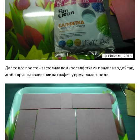
Далее все просто - застелила поднос салфетками и залила водой так,
чтобы при надавливании на салфетку проявлялась вода: