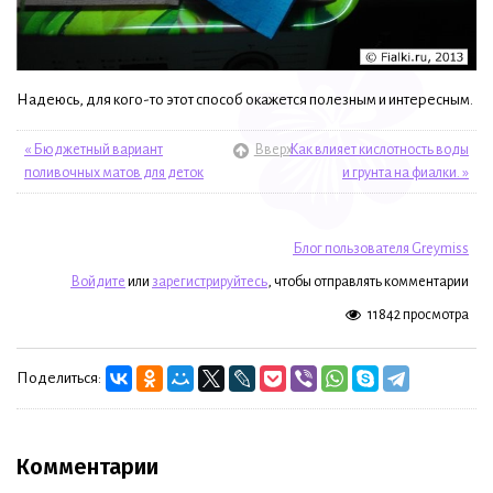
Надеюсь, для кого-то этот способ окажется полезным и интересным.
« Бюджетный вариант
Вверх
Как влияет кислотность воды
поливочных матов для деток
и грунта на фиалки. »
Блог пользователя Greymiss
Войдите
или
зарегистрируйтесь
, чтобы отправлять комментарии
11842 просмотра
Поделиться:
Комментарии