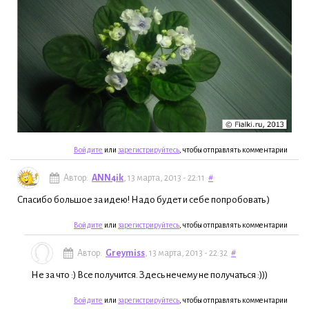
Войдите
или
зарегистрируйтесь
, чтобы отправлять комментарии
Автор:
ANN4ik
, 13 марта, 2013 - 22:11
#
Спасибо большое за идею! Надо будет и себе попробовать )
Войдите
или
зарегистрируйтесь
, чтобы отправлять комментарии
Автор:
Greymiss
, 13 марта, 2013 - 22:32
#
Не за что :) Все получится. Здесь нечему не получаться :)))
Войдите
или
зарегистрируйтесь
, чтобы отправлять комментарии