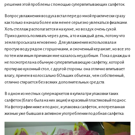
решения этой проблемы с помощью супервпитывающих салфеток.
Вопрос увлажнения воздуха встал передо мной практически сразу
как только я начала более или менее серьезно увлекаться фиалками.
Хоть стеллаж располагается и на кухне, но воздух очень сухой.
Приходилось поливать через день, а то и каждый день, потому что
земля просыхала мгновенно. Для увлажнения использовала и
простую воду рядом с горшочками, и смоченный керамзит, но все это
по тем или иным причинам мне казалось неудобным. Пока однажды я
не посмотрела на обычную супервпитывающую салфетку, которой
протираю кухонный стол, с другой стороны: она отлично впитывает
влагу, причем в колоссально бОльших объемах, чем собственный,
отлично стирается без всяких дополнительных средств.
В одном из местных супермаркетов я купила три упаковки таких
салфеток (благо была на них акция) и красивый пластиковый поднос.
На фотографии ниже и поднос, и упаковка салфеток, и потрепанная
жизнью уже бывшая в активном употреблении подобная салфетка: