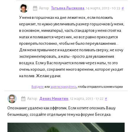
Автор:
Татьяна Лысикова
, 14 марта, 2013 - 10:33
#
У меня в горшочках на дне лежит мох, если положить
керамзит, то нужно увеличивать размер горшочков (у меня,
в основном, миниатюры), часть стандартов у меня стоят на
матах и поливаются через них, но все равно приходится
проверять постоянно, чтобы не было переувлажнения...
Для меня привычнее и надежнее поливать сверху, не хочу
экспериментировать, а маты - просто для увлажнения
воздуха. Если у Вас получается полив через маты, то это
очень хорошо, сохраните много времени, которое уходит
на полив. Желаю удачи.
Войдите
или
зарегистрируйтесь
, чтобы отправлять комментарии
Автор:
Денис Никитин
, 12 марта, 2013 - 17:22
#
Опознание удалено как оффтопик. Если хотите опознать Вашу
безымяшку, создайте отдельную тему на форуме Беседка: