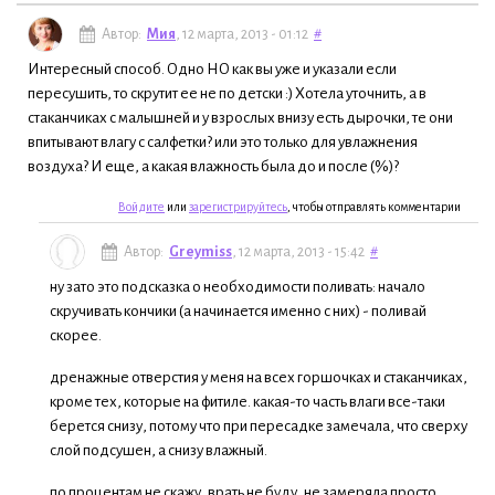
Автор:
Мия
, 12 марта, 2013 - 01:12
#
Интересный способ. Одно НО как вы уже и указали если
пересушить, то скрутит ее не по детски :) Хотела уточнить, а в
стаканчиках с малышней и у взрослых внизу есть дырочки, те они
впитывают влагу с салфетки? или это только для увлажнения
воздуха? И еще, а какая влажность была до и после (%)?
Войдите
или
зарегистрируйтесь
, чтобы отправлять комментарии
Автор:
Greymiss
, 12 марта, 2013 - 15:42
#
ну зато это подсказка о необходимости поливать: начало
скручивать кончики (а начинается именно с них) - поливай
скорее.
дренажные отверстия у меня на всех горшочках и стаканчиках,
кроме тех, которые на фитиле. какая-то часть влаги все-таки
берется снизу, потому что при пересадке замечала, что сверху
слой подсушен, а снизу влажный.
по процентам не скажу, врать не буду, не замеряла просто.