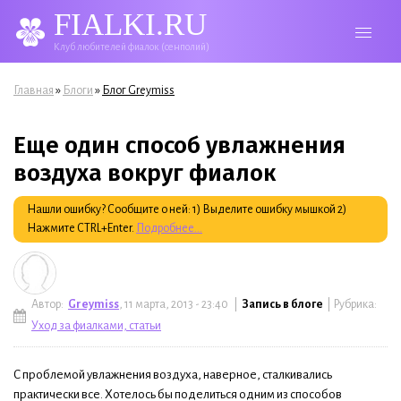
FIALKI.RU
Клуб любителей фиалок (сенполий)
Вы здесь
»
»
Главная
Блоги
Блог Greymiss
Еще один способ увлажнения
воздуха вокруг фиалок
Нашли ошибку? Сообщите о ней: 1) Выделите ошибку мышкой 2)
Нажмите CTRL+Enter.
Подробнее...
Автор:
Greymiss
, 11 марта, 2013 - 23:40 |
Запись в блоге
| Рубрика:
Уход за фиалками, статьи
С проблемой увлажнения воздуха, наверное, сталкивались
практически все. Хотелось бы поделиться одним из способов