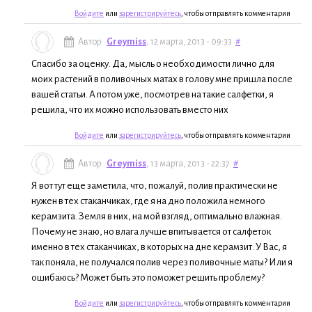
Войдите
или
зарегистрируйтесь
, чтобы отправлять комментарии
Автор:
Greymiss
, 12 марта, 2013 - 09:33
#
Спасибо за оценку. Да, мысль о необходимости лично для
моих растений в поливочных матах в голову мне пришла после
вашей статьи. А потом уже, посмотрев на такие салфетки, я
решила, что их можно использовать вместо них
Войдите
или
зарегистрируйтесь
, чтобы отправлять комментарии
Автор:
Greymiss
, 13 марта, 2013 - 22:37
#
Я вот тут еще заметила, что, пожалуй, полив практически не
нужен в тех стаканчиках, где я на дно положила немного
керамзита. Земля в них, на мой взгляд, оптимально влажная.
Почему не знаю, но влага лучше впитывается от салфеток
именно в тех стаканчиках, в которых на дне керамзит. У Вас, я
так поняла, не получался полив через поливочные маты? Или я
ошибаюсь? Может быть это поможет решить проблему?
Войдите
или
зарегистрируйтесь
, чтобы отправлять комментарии