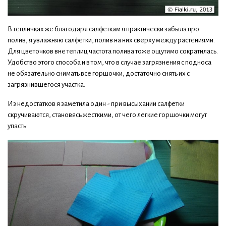
В тепличках же благодаря салфеткам я практически забыла про
полив, я увлажняю салфетки, полив на них сверху между растениями.
Для цветочков вне теплиц частота полива тоже ощутимо сократилась.
Удобство этого способа и в том, что в случае загрязнения с подноса
не обязательно снимать все горшочки, достаточно снять их с
загрязнившегося участка.
Из недостатков я заметила один - при высыхании салфетки
скручиваются, становясь жесткими, от чего легкие горшочки могут
упасть: