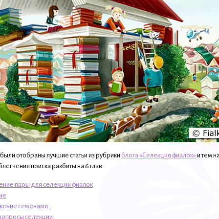
 были отобраны лучшие статьи из рубрики
блога «Селекция фиалок»
и тем н
легчения поиска разбиты на 6 глав:
ение пары для селекции фиалок
ие
жение семенами
вопросы селекции