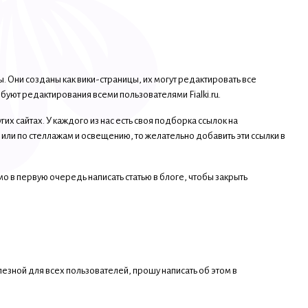
. Они созданы как вики-страницы, их могут редактировать все
уют редактирования всеми пользователями Fialki.ru.
их сайтах. У каждого из нас есть своя подборка ссылок на
или по стеллажам и освещению, то желательно добавить эти ссылки в
о в первую очередь написать статью в блоге, чтобы закрыть
езной для всех пользователей, прошу написать об этом в