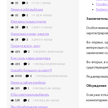
95
2
1 ч. 57 с. назад
Професс
Лично я себе выбрала
Любител
95
2
1 ч. 34 м. назад
Заключительн
Ювелиры только ручную
38
2
2 дня 1 ч. назад
Особое внимани
зарегистриров
Насколько я знаю, нанести
38
2
2 дня 3 ч. назад
Во-первых, зде
Прежде всего, могу
интересные ста
493
2
3 недели 1 день назад
заключение со
Я не столь давно орхидеи и
Во-вторых, в з
493
2
1 месяц 2 недели назад
существующие
Спасибо большое за совет !!!
6100
6
1 месяц 4 недели назад
Редактировать 
Лично я сайтом gardenia
Обсуждение
301
1
2 месяца 5 дн. назад
Я бы советовала выбирать
Если у вас ест
комментариях
538
2
1 месяц 6 дн. назад
Мы обрабатывали сильно