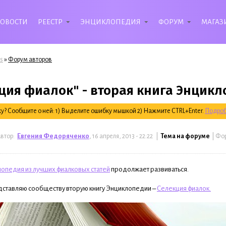
ОВОСТИ
РЕЕСТР
ЭНЦИКЛОПЕДИЯ
ФОРУМ
МАГАЗ
»
s
Форум авторов
ция фиалок" - вторая книга Энцик
? Сообщите о ней: 1) Выделите ошибку мышкой 2) Нажмите CTRL+Enter.
Подроб
втор:
Евгения Федоряченко
, 16 апреля, 2013 - 22:22 |
Тема на форуме
| Фо
опедия из лучших фиалковых статей
продолжает развиваться.
дставляю сообществу вторую книгу Энциклопедии –
Селекция фиалок.