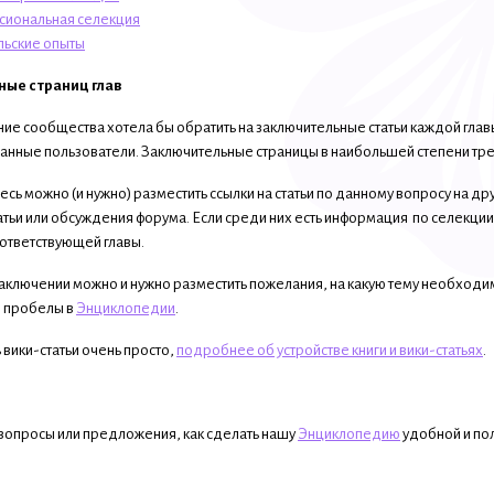
иональная селекция
ьские опыты
ые страниц глав
е сообщества хотела бы обратить на заключительные статьи каждой главы
анные пользователи. Заключительные страницы в наибольшей степени треб
сь можно (и нужно) разместить ссылки на статьи по данному вопросу на друг
тьи или обсуждения форума. Если среди них есть информация по селекции 
ответствующей главы.
аключении можно и нужно разместить пожелания, на какую тему необходим
 пробелы в
Энциклопедии
.
вики-статьи очень просто,
подробнее об устройстве книги и вики-статьях
.
ь вопросы или предложения, как сделать нашу
Энциклопедию
удобной и пол
.