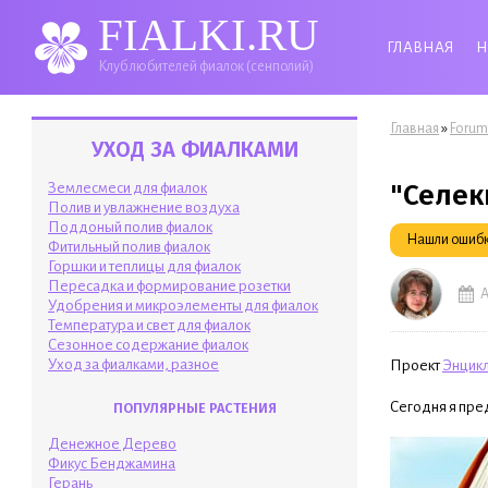
FIALKI.RU
ГЛАВНАЯ
Н
Клуб любителей фиалок (сенполий)
Вы здесь
»
Главная
Forum
УХОД ЗА ФИАЛКАМИ
"Селек
Землесмеси для фиалок
Полив и увлажнение воздуха
Поддоный полив фиалок
Нашли ошибку
Фитильный полив фиалок
Горшки и теплицы для фиалок
Пересадка и формирование розетки
А
Удобрения и микроэлементы для фиалок
Температура и свет для фиалок
Сезонное содержание фиалок
Уход за фиалками, разное
Проект
Энцикл
Сегодня я пре
ПОПУЛЯРНЫЕ РАСТЕНИЯ
Денежное Дерево
Фикус Бенджамина
Герань