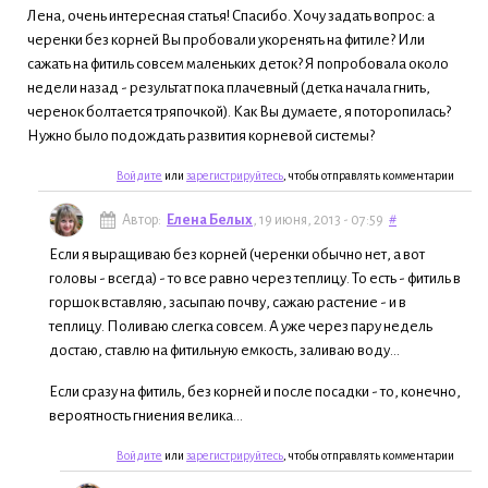
Лена, очень интересная статья! Спасибо. Хочу задать вопрос: а
черенки без корней Вы пробовали укоренять на фитиле? Или
сажать на фитиль совсем маленьких деток? Я попробовала около
недели назад - результат пока плачевный (детка начала гнить,
черенок болтается тряпочкой). Как Вы думаете, я поторопилась?
Нужно было подождать развития корневой системы?
Войдите
или
зарегистрируйтесь
, чтобы отправлять комментарии
Автор:
Елена Белых
, 19 июня, 2013 - 07:59
#
Если я выращиваю без корней (черенки обычно нет, а вот
головы - всегда) - то все равно через теплицу. То есть - фитиль в
горшок вставляю, засыпаю почву, сажаю растение - и в
теплицу. Поливаю слегка совсем. А уже через пару недель
достаю, ставлю на фитильную емкость, заливаю воду...
Если сразу на фитиль, без корней и после посадки - то, конечно,
вероятность гниения велика...
Войдите
или
зарегистрируйтесь
, чтобы отправлять комментарии