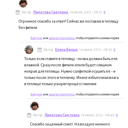
Автор:
Липатова Светлана
, 19 июня, 2013 - 08:31
#
Огромное спасибо за ответ! Сейчас же поставлю в теплицу
без фитиля.
Войдите
или
зарегистрируйтесь
, чтобы отправлять комментарии
Автор:
Елена Белых
, 19 июня, 2013 - 08:35
#
Только если ставите в теплицу - почва должна быть еле
влажной. Сразу после фитиля земля будет слишком
мокрая для теплицы. Нужно салфеткой осушить ее - и
только после этого в тепличку. Иначе избыточная влага
в теплице только ускорит процесс гниения.
Войдите
или
зарегистрируйтесь
, чтобы отправлять комментарии
Автор:
Липатова Светлана
, 19 июня, 2013 - 08:49
#
Спасибо за ценный совет. На воздухе немного