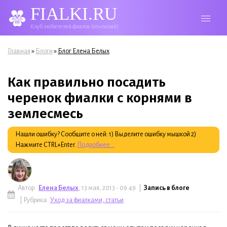
FIALKI.RU
Клуб любителей фиалок (сенполий)
Вы здесь
»
»
Главная
Блоги
Блог Елена Белых
Как правильно посадить
черенок фиалки с корнями в
землесмесь
Нашли ошибку? Сообщите о ней: 1) Выделите ошибку мышкой 2)
Нажмите CTRL+Enter.
Подробнее...
Автор:
Елена Белых
, 13 мая, 2013 - 09:49 |
Запись в блоге
| Рубрика:
Уход за фиалками, статьи