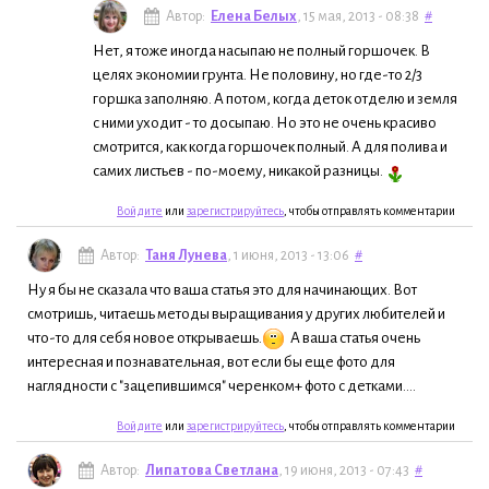
Автор:
Елена Белых
, 15 мая, 2013 - 08:38
#
Нет, я тоже иногда насыпаю не полный горшочек. В
целях экономии грунта. Не половину, но где-то 2/3
горшка заполняю. А потом, когда деток отделю и земля
с ними уходит - то досыпаю. Но это не очень красиво
смотрится, как когда горшочек полный. А для полива и
самих листьев - по-моему, никакой разницы.
Войдите
или
зарегистрируйтесь
, чтобы отправлять комментарии
Автор:
Таня Лунева
, 1 июня, 2013 - 13:06
#
Ну я бы не сказала что ваша статья это для начинающих. Вот
смотришь, читаешь методы выращивания у других любителей и
что-то для себя новое открываешь.
А ваша статья очень
интересная и познавательная, вот если бы еще фото для
наглядности с "зацепившимся" черенком+ фото с детками....
Войдите
или
зарегистрируйтесь
, чтобы отправлять комментарии
Автор:
Липатова Светлана
, 19 июня, 2013 - 07:43
#