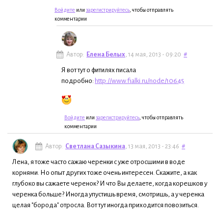
Войдите
или
зарегистрируйтесь
, чтобы отправлять
комментарии
Автор:
Елена Белых
, 14 мая, 2013 - 09:20
#
Я вот тут о фитилях писала
подробно:
http://www.fialki.ru/node/10645
Войдите
или
зарегистрируйтесь
, чтобы отправлять
комментарии
Автор:
Светлана Сазыкина
, 13 мая, 2013 - 23:46
#
Лена, я тоже часто сажаю черенки с уже отросшими в воде
корнями. Но опыт других тоже очень интересен. Скажите, а как
глубоко вы сажаете черенок? И что Вы делаете, когда корешков у
черенка больше? Иногда упустишь время, смотришь, а у черенка
целая "борода" отросла. Вот тут иногда приходится повозиться.