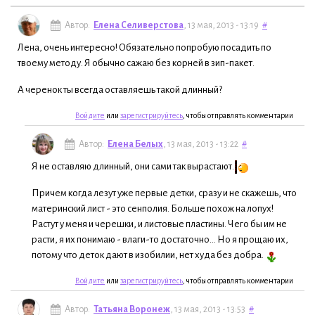
Автор:
Елена Селиверстова
, 13 мая, 2013 - 13:19
#
Лена, очень интересно! Обязательно попробую посадить по
твоему методу. Я обычно сажаю без корней в зип-пакет.
А черенок ты всегда оставляешь такой длинный?
Войдите
или
зарегистрируйтесь
, чтобы отправлять комментарии
Автор:
Елена Белых
, 13 мая, 2013 - 13:22
#
Я не оставляю длинный, они сами так вырастают.
Причем когда лезут уже первые детки, сразу и не скажешь, что
материнский лист - это сенполия. Больше похож на лопух!
Растут у меня и черешки, и листовые пластины. Чего бы им не
расти, я их понимаю - влаги-то достаточно... Но я прощаю их,
потому что деток дают в изобилии, нет худа без добра.
Войдите
или
зарегистрируйтесь
, чтобы отправлять комментарии
Автор:
Татьяна Воронеж
, 13 мая, 2013 - 13:53
#