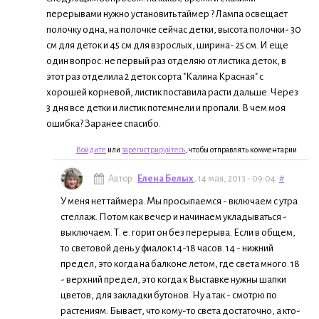
перерывами нужно установить таймер ? Лампа освещает
полочку одна, на полочке сейчас детки, высота полочки- 30
см для деток и 45 см для взрослых, ширина- 25 см. И еще
один вопрос: не первый раз отделяю от листика деток, в
этот раз отделила 2 деток сорта "Калина Красная" с
хорошей корневой, листик поставила расти дальше. Через
3 дня все детки и листик потемнели и пропали. В чем моя
ошибка? Заранее спасибо.
Войдите
или
зарегистрируйтесь
, чтобы отправлять комментарии
Автор:
Елена Белых
, 14 мая, 2013 - 09:04
#
У меня нет таймера. Мы просыпаемся - включаем с утра
стеллаж. Потом как вечер и начинаем укладываться -
выключаем. Т. е. горит он без перерыва. Если в общем,
то световой день у фиалок 14-18 часов. 14 - нижний
предел, это когда на балконе летом, где света много. 18
- верхний предел, это когда к Выставке нужны шапки
цветов, для закладки бутонов. Ну а так - смотрю по
растениям. Бывает, что кому-то света достаточно, а кто-