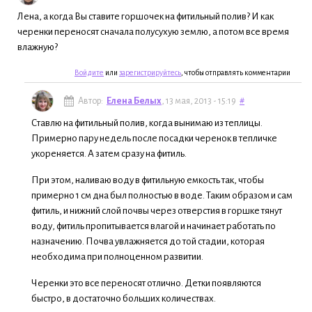
Лена, а когда Вы ставите горшочек на фитильный полив? И как
черенки переносят сначала полусухую землю, а потом все время
влажную?
Войдите
или
зарегистрируйтесь
, чтобы отправлять комментарии
Автор:
Елена Белых
, 13 мая, 2013 - 15:19
#
Ставлю на фитильный полив, когда вынимаю из теплицы.
Примерно пару недель после посадки черенок в тепличке
укореняется. А затем сразу на фитиль.
При этом, наливаю воду в фитильную емкость так, чтобы
примерно 1 см дна был полностью в воде. Таким образом и сам
фитиль, и нижний слой почвы через отверстия в горшке тянут
воду, фитиль пропитывается влагой и начинает работать по
назначению. Почва увлажняется до той стадии, которая
необходима при полноценном развитии.
Черенки это все переносят отлично. Детки появляются
быстро, в достаточно больших количествах.