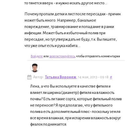
то тянется вверх - и нужно искать другое место...
Почему пропали детки и лист после пересадки - причин
может быть много. Например, банальное
повреждение, травмирование и попадание в ранки
инфекции. Может быть и избыточный полив при
пересадке, но тут утверждать не буду, т.к. Вы пишете,
что уже опыт есть и рука набита...
Войдите
или
зарегистрируйтесь
, чтобы отправлять комментарии
Автор:
Татьяна Воронеж
, 14 мая, 2013 - 09:18
#
Лена, а что Вы используете в качестве фитиля и
влияет ли ширина (диаметр) фитиля на влажность
почвы? Есть ли такие сорта, которые фитильный полив
не переносят? Я предполагаю, что у фитильного
полива есть дополнительный плюс- поскольку земля
все время влажная, при испарении влажность вокруг
фиалок поднимается.