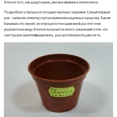
А после того, как дадут корни, уже высаживаю в землесмесь.
Подробнее о процессе посадки черенка с корнями. Самый первый
шаг - написать этикетку сорта и приклеить надпись к горшочку. Как ни
банально это звучит, но в процессе посадки иной раз этот этап
упускается из виду.А потом получается много сожалений о том, что
сорт трудно идентифицировать, да и достоверность уже не та...