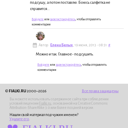
подсушу, а потом поставлю. Боюсь салфетка не
справится...
Войдите
или
зарегистрируйтесь
, чтобы отправлять
комментарии
Автор:
Елена Белых
, 19 июня, 2013 - 08:51
#
Можно и так. Главное- подсушить.
Войдите
или
зарегистрируйтесь
, чтобы отправлять
комментарии
©
FIALKI.RU
2000–2026
Все права защищены
Вы можете использовать содержимое сайта при соблюдении
условий лицензии
Fialki.ru
, основанной на CreativeCommons
Attribution-ShareAlike 3.0 или более поздней версии.
Нашли свой материал под чужим именем?
Удалите его
.