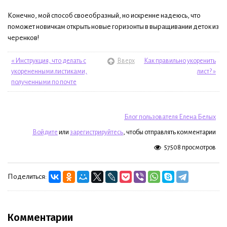
Конечно, мой способ своеобразный, но искренне надеюсь, что
поможет новичкам открыть новые горизонты в выращивании деток из
черенков!
« Инструкция, что делать с
Вверх
Как правильно укоренить
укорененными листиками,
лист? »
полученными по почте
Блог пользователя Елена Белых
Войдите
или
зарегистрируйтесь
, чтобы отправлять комментарии
57508 просмотров
Поделиться:
Комментарии