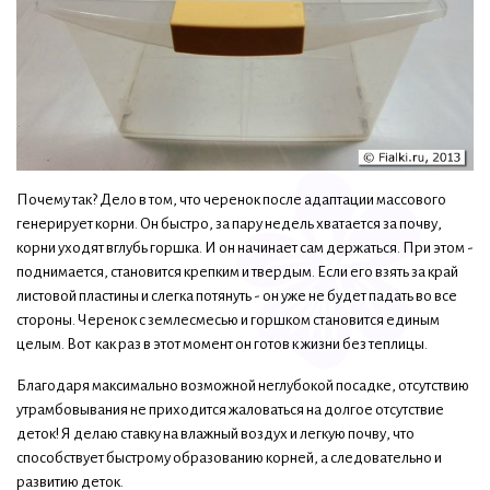
Почему так? Дело в том, что черенок после адаптации массового
генерирует корни. Он быстро, за пару недель хватается за почву,
корни уходят вглубь горшка. И он начинает сам держаться. При этом -
поднимается, становится крепким и твердым. Если его взять за край
листовой пластины и слегка потянуть - он уже не будет падать во все
стороны. Черенок с землесмесью и горшком становится единым
целым. Вот как раз в этот момент он готов к жизни без теплицы.
Благодаря максимально возможной неглубокой посадке, отсутствию
утрамбовывания не приходится жаловаться на долгое отсутствие
деток! Я делаю ставку на влажный воздух и легкую почву, что
способствует быстрому образованию корней, а следовательно и
развитию деток.