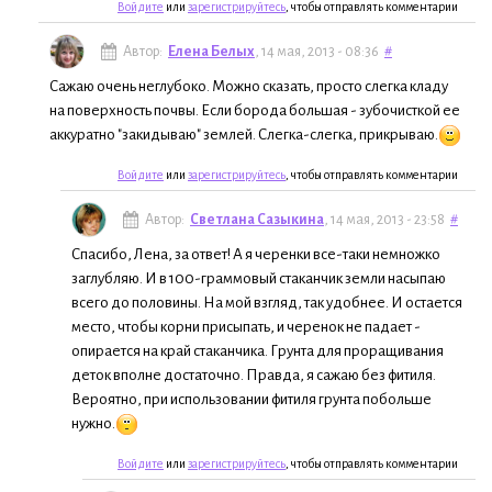
Войдите
или
зарегистрируйтесь
, чтобы отправлять комментарии
Автор:
Елена Белых
, 14 мая, 2013 - 08:36
#
Сажаю очень неглубоко. Можно сказать, просто слегка кладу
на поверхность почвы. Если борода большая - зубочисткой ее
аккуратно "закидываю" землей. Слегка-слегка, прикрываю.
Войдите
или
зарегистрируйтесь
, чтобы отправлять комментарии
Автор:
Светлана Сазыкина
, 14 мая, 2013 - 23:58
#
Спасибо, Лена, за ответ! А я черенки все-таки немножко
заглубляю. И в 100-граммовый стаканчик земли насыпаю
всего до половины. На мой взгляд, так удобнее. И остается
место, чтобы корни присыпать, и черенок не падает -
опирается на край стаканчика. Грунта для проращивания
деток вполне достаточно. Правда, я сажаю без фитиля.
Вероятно, при использовании фитиля грунта побольше
нужно.
Войдите
или
зарегистрируйтесь
, чтобы отправлять комментарии