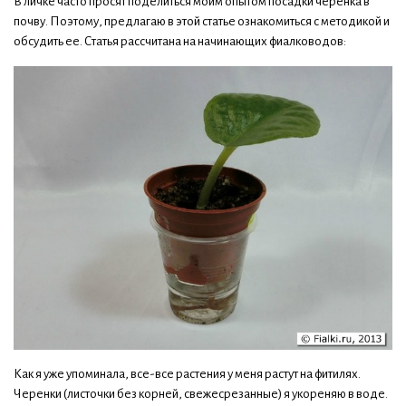
В личке часто просят поделиться моим опытом посадки черенка в
почву. Поэтому, предлагаю в этой статье ознакомиться с методикой и
обсудить ее. Статья рассчитана на начинающих фиалководов:
Как я уже упоминала, все-все растения у меня растут на фитилях.
Черенки (листочки без корней, свежесрезанные) я укореняю в воде.