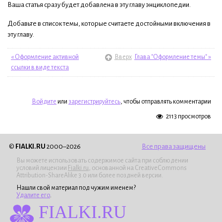
Ваша статья сразу будет добавлена в эту главу энциклопедии.
Добавьте в список темы, которые считаете достойными включения в
эту главу.
« Оформление активной
Вверх
Глава "Оформление темы" »
ссылки в виде текста
Войдите
или
зарегистрируйтесь
, чтобы отправлять комментарии
2113 просмотров
©
FIALKI.RU
2000–2026
Все права защищены
Вы можете использовать содержимое сайта при соблюдении
условий лицензии
Fialki.ru
, основанной на CreativeCommons
Attribution-ShareAlike 3.0 или более поздней версии.
Нашли свой материал под чужим именем?
Удалите его
.
FIALKI.RU