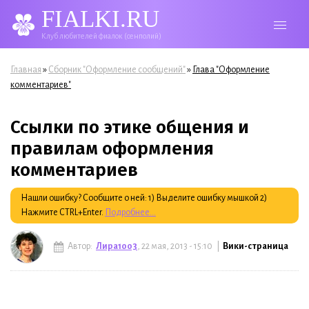
FIALKI.RU
Клуб любителей фиалок (сенполий)
Вы здесь
»
»
Главная
Сборник "Оформление сообщений"
Глава "Оформление
комментариев"
Ссылки по этике общения и
правилам оформления
комментариев
Нашли ошибку? Сообщите о ней: 1) Выделите ошибку мышкой 2)
Нажмите CTRL+Enter.
Подробнее...
Автор:
Лира1003
, 22 мая, 2013 - 15:10 |
Вики-страница