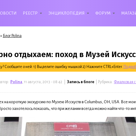
ОВОСТИ
РЕЕСТР
ЭНЦИКЛОПЕДИЯ
ФОРУМ
МАГАЗ
»
Блог Polina
рно отдыхаем: поход в Музей Искусс
? Сообщите о ней: 1) Выделите ошибку мышкой 2) Нажмите CTRL+Enter.
Подроб
втор:
Polina
, 11 августа, 2013 - 08:42 |
Запись в блоге
| Рубрика:
Фиалковая 
х на короткую экскурсию по Музею Исскуств в Columbus, OH, USA. Все мо
росто захотелось показать, что при желании всегда можно найти что-то и