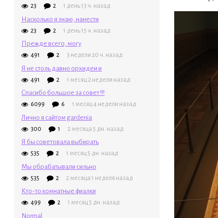
23
2
1 день 13 ч. назад
Насколько я знаю, нанести
23
2
1 день 15 ч. назад
Прежде всего, могу
491
2
3 недели 20 ч. назад
Я не столь давно орхидеи и
491
2
1 месяц 2 недели назад
Спасибо большое за совет !!!
6099
6
1 месяц 4 недели назад
Лично я сайтом gardenia
300
1
2 месяца 5 дн. назад
Я бы советовала выбирать
535
2
1 месяц 5 дн. назад
Мы обрабатывали сильно
535
2
2 месяца 1 неделя назад
Кто-то комнатные фиалки
499
2
1 месяц 5 дн. назад
Normal