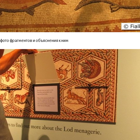
 фото фрагментoв и объяснeния к ним