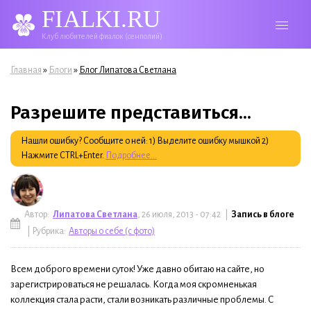
FIALKI.RU
Клуб любителей фиалок (сенполий)
Вы здесь
»
»
Главная
Блоги
Блог Липатова Светлана
Разрешите представиться...
Нашли ошибку? Сообщите о ней: 1) Выделите ошибку мышкой 2)
Нажмите CTRL+Enter.
Подробнее...
Автор:
Липатова Светлана
, 26 июля, 2013 - 07:42 |
Запись в блоге
| Рубрика:
Авторы о себе (с фото)
Всем доброго времени суток! Уже давно обитаю на сайте, но
зарегистрироваться не решалась. Когда моя скромненькая
коллекция стала расти, стали возникать различные проблемы. С