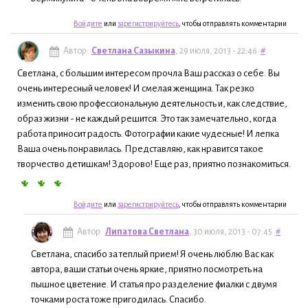
Войдите
или
зарегистрируйтесь
, чтобы отправлять комментарии
Автор:
Светлана Сазыкина
, 29 июля, 2013 - 22:46
#
Светлана, с большим интересом прочла Ваш рассказ о себе. Вы
очень интересный человек! И смелая женщина. Так резко
изменить свою профессиональную деятельность и, как следствие,
образ жизни - не каждый решится. Это так замечательно, когда
работа приносит радость. Фотографии какие чудесные! И лепка
Ваша очень понравилась. Представляю, как нравится такое
творчество детишкам! Здорово! Еще раз, приятно познакомиться.
Войдите
или
зарегистрируйтесь
, чтобы отправлять комментарии
Автор:
Липатова Светлана
, 30 июля, 2013 - 07:45
#
Светлана, спасибо за теплый прием! Я очень люблю Вас как
автора, ваши статьи очень яркие, приятно посмотреть на
пышное цветение. И статья про разделение фиалки с двумя
точками роста тоже пригодилась. Спасибо.