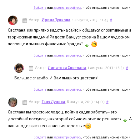
Войдите
или
зарегистрируйтесь
, чтобы отправлять комментарии
Автор:
Ирина Тучкова
, 1 августа, 2013 - 11:43
#
Светлана, как приятно видеть на сайте и общаться с позитивными и
творческими людьми! Радости Вам, успехов на Вашем чудесном
поприще и пышных фиалочных "грядок"!
Войдите
или
зарегистрируйтесь
, чтобы отправлять комментарии
Автор:
Липатова Светлана
, 1 августа, 2013 - 16:37
#
Большое спасибо. И Вам пышного цветения!
Войдите
или
зарегистрируйтесь
, чтобы отправлять комментарии
Автор:
Таня Лунева
, 8 августа, 2013 - 14:03
#
Светлана вы просто молодец, пойти в садик работать - это
достойный поступок, на который сейчас многие не решаются
А
ваши поделки из теста очень интересные
Войдите
или
зарегистрируйтесь
, чтобы отправлять комментарии