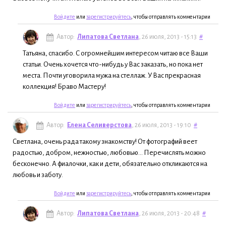
Войдите
или
зарегистрируйтесь
, чтобы отправлять комментарии
Автор:
Липатова Светлана
, 26 июля, 2013 - 15:13
#
Татьяна, спасибо. С огромнейшим интересом читаю все Ваши
статьи. Очень хочется что-нибудь у Вас заказать, но пока нет
места. Почти уговорила мужа на стеллаж. У Вас прекрасная
коллекция! Браво Мастеру!
Войдите
или
зарегистрируйтесь
, чтобы отправлять комментарии
Автор:
Елена Селиверстова
, 26 июля, 2013 - 19:10
#
Светлана, очень рада такому знакомству! От фотографий веет
радостью, добром, нежностью, любовью... Перечислять можно
бесконечно. А фиалочки, как и дети, обязательно откликаются на
любовь и заботу.
Войдите
или
зарегистрируйтесь
, чтобы отправлять комментарии
Автор:
Липатова Светлана
, 26 июля, 2013 - 20:48
#