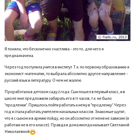
Я поняла, что бесконечно счастлива - это то, для чего я
предназначена.
Через год поступила учится в институт. Т.к. по первому образованию я
экономист-математик, то выбрала абсолютно другое направление -
русский язык и литературу. О чем не жалею.
Проработала в детском саду 2 года. Сын пошел в первый класс, и в
школе мне предложили забирать его в 11 часов, т.к. не было
"продленки". Пришлось пойти работать к нему в "продленку". Через
год я стала работать учителем начальных классов. Знакомые шутят,
что я с сыном и в армию пойду, но он абсолютно от меня не зависим (я
работаю не в его классе). Правда и дома иногда называет Светланой
Николаевной
.