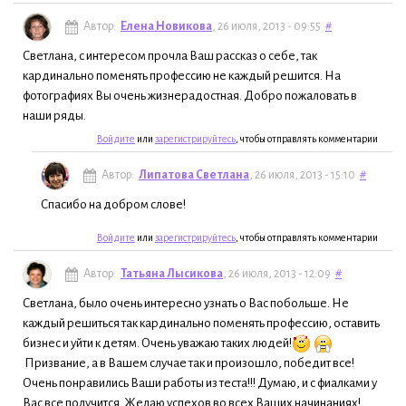
Автор:
Елена Новикова
, 26 июля, 2013 - 09:55
#
Светлана, с интересом прочла Ваш рассказ о себе, так
кардинально поменять профессию не каждый решится. На
фотографиях Вы очень жизнерадостная. Добро пожаловать в
наши ряды.
Войдите
или
зарегистрируйтесь
, чтобы отправлять комментарии
Автор:
Липатова Светлана
, 26 июля, 2013 - 15:10
#
Спасибо на добром слове!
Войдите
или
зарегистрируйтесь
, чтобы отправлять комментарии
Автор:
Татьяна Лысикова
, 26 июля, 2013 - 12:09
#
Светлана, было очень интересно узнать о Вас побольше. Не
каждый решиться так кардинально поменять профессию, оставить
бизнес и уйти к детям. Очень уважаю таких людей!
Призвание, а в Вашем случае так и произошло, победит все!
Очень понравились Ваши работы из теста!!! Думаю, и с фиалками у
Вас все получится. Желаю успехов во всех Ваших начинаниях!