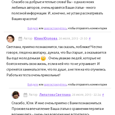
Спасибо за добрые и теплые слова! Вы - одна из моих
любимых авторов, очень нравятся Ваши статьи - много
полезной информации. И, конечно, не устаю рассматривать
Ваших красоток!
Войдите
или
зарегистрируйтесь
, чтобы отправлять комментарии
Автор:
Юлия Юсупова
, 26 июля, 2013 - 21:50
#
Светлана, приятно познакомится, так сказать, поближе! Честно
говоря, глядя на аватарку, думала, что Вы старше, а оказывается
Вы еще молоденькая
. Очень уважаю людей, которые не
боятся менять свою жизнь, если в ней что-то не устраивает. И
стремятся заниматься тем, что по душе, а не тем на что отучились.
Работы из теста очень прикольные!
Войдите
или
зарегистрируйтесь
, чтобы отправлять комментарии
Автор:
Липатова Светлана
, 26 июля, 2013 - 22:24
#
Спасибо, Юля. И мне очень приятно с Вами познакомиться.
Произвела впечатление Ваша статья о сравнении перлита и
вермикулита - очень она вовремя мне встретилась.