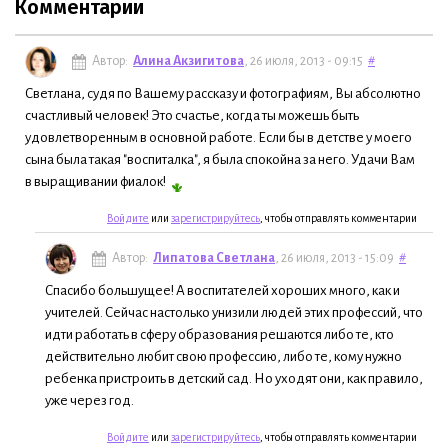
Комментарии
Автор:
Алина Акзигитова
, 26 июля, 2013 - 09:15
#
Светлана, судя по Вашему рассказу и фотографиям, Вы абсолютно
счастливый человек! Это счастье, когда ты можешь быть
удовлетворенным в основной работе. Если бы в детстве у моего
сына была такая "воспиталка", я была спокойна за него. Удачи Вам
в выращивании фиалок!
Войдите
или
зарегистрируйтесь
, чтобы отправлять комментарии
Автор:
Липатова Светлана
, 26 июля, 2013 - 15:09
#
Спасибо большущее! А воспитателей хороших много, как и
учителей. Сейчас настолько унизили людей этих профессий, что
идти работать в сферу образования решаются либо те, кто
действительно любит свою профессию, либо те, кому нужно
ребенка пристроить в детский сад. Но уходят они, как правило,
уже через год.
Войдите
или
зарегистрируйтесь
, чтобы отправлять комментарии