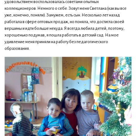
удовольствием воспользовалась советами опытных
коллекционеров. Немного о себе. Зовут меня Светлана (как вы все
уже, конечно, поняли). Замужем, есть сын. Несколько лет назад
работала в сфере оптовых продаж, но поняла, что достигла своей
вершины и идти больше некуда. Я всегда любила детей, поэтому,
хорошенько подумав, я пошла работать в детский сад. На мое
удивление меня приняли на работу без педагогического
образования.