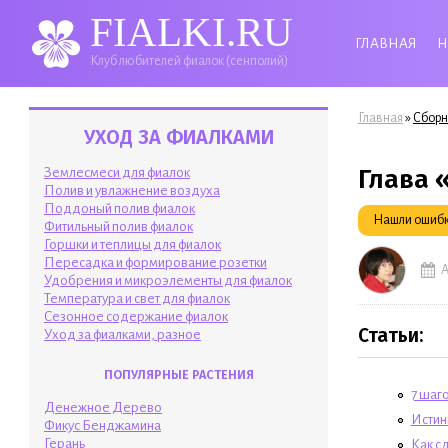
FIALKI.RU
ГЛАВНАЯ
Н
Клуб любителей фиалок (сенполий)
Вы здесь
»
Главная
Сборн
УХОД ЗА ФИАЛКАМИ
Глава 
Землесмеси для фиалок
Полив и увлажнение воздуха
Поддоный полив фиалок
Нашли ошибку
Фитильный полив фиалок
Горшки и теплицы для фиалок
Пересадка и формирование розетки
А
Удобрения и микроэлементы для фиалок
Температура и свет для фиалок
Сезонное содержание фиалок
Статьи:
Уход за фиалками, разное
ПОПУЛЯРНЫЕ РАСТЕНИЯ
7 шаг
Денежное Дерево
Истин
Фикус Бенджамина
Герань
Как с