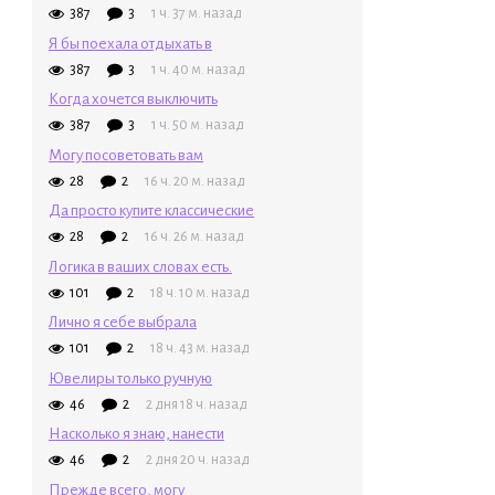
387
3
1 ч. 37 м. назад
Я бы поехала отдыхать в
387
3
1 ч. 40 м. назад
Когда хочется выключить
387
3
1 ч. 50 м. назад
Могу посоветовать вам
28
2
16 ч. 20 м. назад
Да просто купите классические
28
2
16 ч. 26 м. назад
Логика в ваших словах есть.
101
2
18 ч. 10 м. назад
Лично я себе выбрала
101
2
18 ч. 43 м. назад
Ювелиры только ручную
46
2
2 дня 18 ч. назад
Насколько я знаю, нанести
46
2
2 дня 20 ч. назад
Прежде всего, могу