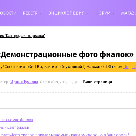
ОВОСТИ
РЕЕСТР
ЭНЦИКЛОПЕДИЯ
ФОРУМ
МАГАЗ
ик "Как продавать фиалки"
«Демонстрационные фото фиалок»
? Сообщите о ней: 1) Выделите ошибку мышкой 2) Нажмите CTRL+Enter.
Подроб
втор:
Ирина Тучкова
, 6 сентября, 2013 - 13:30 |
Вики-страница
ов в съемке фиалок
ный цвет фиалки
делать фото фиалок, прикладываемых к каждому черенку в бандероли?