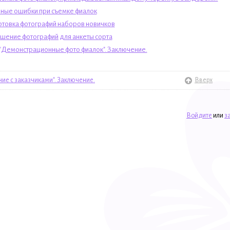
ные ошибки при съемке фиалок
товка фотографий наборов новичков
шение фотографий для анкеты сорта
 "Демонстрационные фото фиалок". Заключение.
ние с заказчиками". Заключение.
Вверх
Войдите
или
з