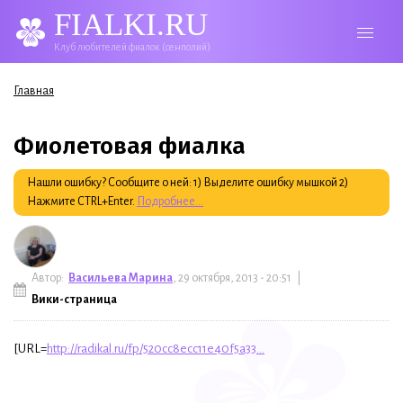
FIALKI.RU
Клуб любителей фиалок (сенполий)
Вы здесь
Главная
Фиолетовая фиалка
Нашли ошибку? Сообщите о ней: 1) Выделите ошибку мышкой 2)
Нажмите CTRL+Enter.
Подробнее...
Автор:
Васильева Марина
, 29 октября, 2013 - 20:51 |
Вики-страница
[URL=
http://radikal.ru/fp/520cc8ecc11e40f5a33...