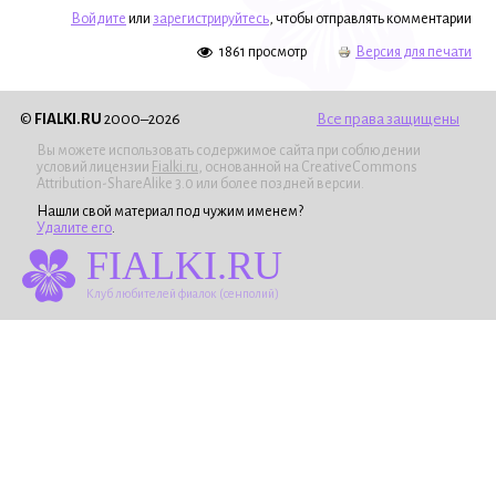
Войдите
или
зарегистрируйтесь
, чтобы отправлять комментарии
1861 просмотр
Версия для печати
©
FIALKI.RU
2000–2026
Все права защищены
Вы можете использовать содержимое сайта при соблюдении
условий лицензии
Fialki.ru
, основанной на CreativeCommons
Attribution-ShareAlike 3.0 или более поздней версии.
Нашли свой материал под чужим именем?
Удалите его
.
FIALKI.RU
Клуб любителей фиалок (сенполий)