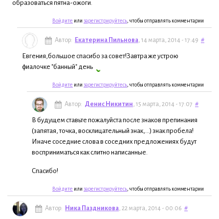
образоваться пятна-ожоги.
Войдите
или
зарегистрируйтесь
, чтобы отправлять комментарии
Автор:
Екатерина Пильнова
, 14 марта, 2014 - 17:49
#
Евгения,большое спасибо за совет!Завтра же устрою
фиалочке "банный" день
Войдите
или
зарегистрируйтесь
, чтобы отправлять комментарии
Автор:
Денис Никитин
, 15 марта, 2014 - 17:07
#
В будущем ставьте пожалуйста после знаков препинания
(запятая, точка, восклицательный знак,...) знак пробела!
Иначе соседние слова в соседних предложениях будут
восприниматься как слитно написанные.
Спасибо!
Войдите
или
зарегистрируйтесь
, чтобы отправлять комментарии
Автор:
Ника Паздникова
, 22 марта, 2014 - 00:06
#