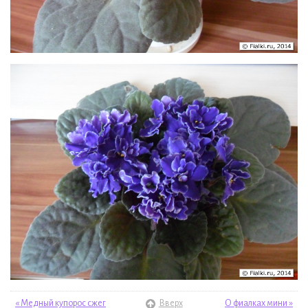
« Медный купорос сжег
Вверх
О фиалках мини »