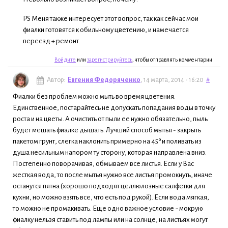
PS Меня также интересует этот вопрос, так как сейчас мои
фиалки готовятся к обильному цветению, и намечается
переезд + ремонт.
Войдите
или
зарегистрируйтесь
, чтобы отправлять комментарии
Автор:
Евгения Федоряченко
, 14 марта, 2014 - 16:20
#
Фиалки без проблем можно мыть во время цветения.
Единственное, постарайтесь не допускать попадания воды в точку
роста и на цветы. А очистить от пыли ее нужно обязательно, пыль
будет мешать фиалке дышать. Лучший способ мытья - закрыть
пакетом грунт, слегка наклонить примерно на 45º и поливать из
душа несильным напором ту сторону, которая направлена вниз.
Постепенно поворачивая, обмываем все листья. Если у Вас
жесткая вода, то после мытья нужно все листья промокнуть, иначе
останутся пятна (хорошо подходят целлюлозные салфетки для
кухни, но можно взять все, что есть под рукой). Если вода мягкая,
то можно не промакивать. Еще одно важное условие - мокрую
фиалку нельзя ставить под лампы или на солнце, на листьях могут