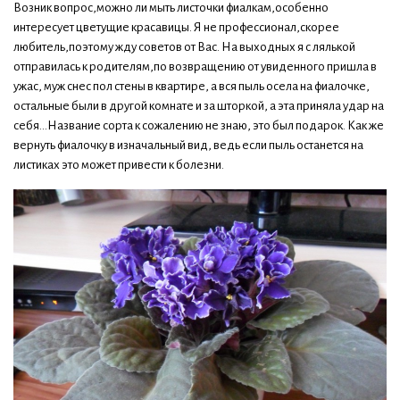
Возник вопрос,можно ли мыть листочки фиалкам,особенно
интересует цветущие красавицы. Я не профессионал,скорее
любитель,поэтому жду советов от Вас. На выходных я с лялькой
отправилась к родителям,по возвращению от увиденного пришла в
ужас, муж снес пол стены в квартире, а вся пыль осела на фиалочке,
остальные были в другой комнате и за шторкой, а эта приняла удар на
себя...Название сорта к сожалению не знаю, это был подарок. Как же
вернуть фиалочку в изначальный вид, ведь если пыль останется на
листиках это может привести к болезни.