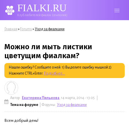
FIALKI.RU
Клуб любителей фиалок (сенполий)
Вы здесь
»
»
Главная
Forums
Уход за фиалками
Можно ли мыть листики
цветущим фиалкам?
Нашли ошибку? Сообщите о ней: 1) Выделите ошибку мышкой 2)
Нажмите CTRL+Enter.
Подробнее...
Автор:
Екатерина Пильнова
, 14 марта, 2014 - 13:05 |
Тема на форуме
| Форумы:
Уход за фиалками
Всем добрый день!