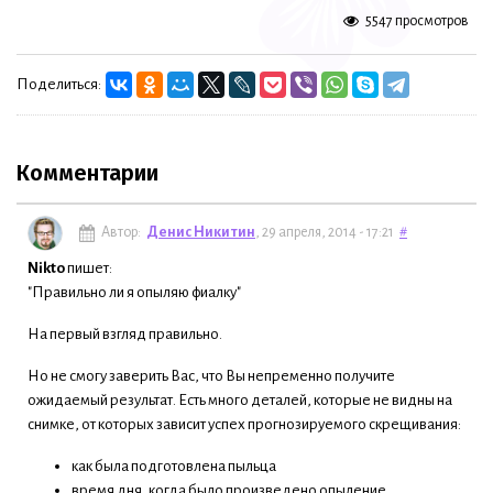
5547 просмотров
Поделиться:
Комментарии
Автор:
Денис Никитин
, 29 апреля, 2014 - 17:21
#
Nikto
пишет:
"Правильно ли я опыляю фиалку"
На первый взгляд правильно.
Но не смогу заверить Вас, что Вы непременно получите
ожидаемый результат. Есть много деталей, которые не видны на
снимке, от которых зависит успех прогнозируемого скрещивания:
как была подготовлена пыльца
время дня, когда было произведено опыление