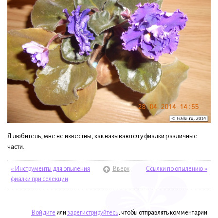
Я любитель, мне не известны, как называются у фиалки различные
части.
« Инструменты для опыления
Вверх
Ссылки по опылению »
фиалки при селекции
Войдите
или
зарегистрируйтесь
, чтобы отправлять комментарии