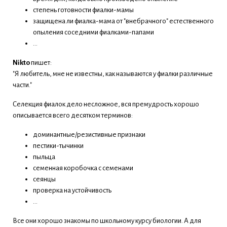
степень готовности фиалки-мамы
защищена ли фиалка-мама от "внебрачного" естественного
опыления соседними фиалками-папами
...
Nikto
пишет:
"Я любитель, мне не известны, как называются у фиалки различные
части."
Селекция фиалок дело несложное, вся премудрость хорошо
описывается всего десятком терминов:
доминантные/резистивные признаки
пестики-тычинки
пыльца
семенная коробочка с семенами
сеянцы
проверка на устойчивость
...
Все они хорошо знакомы по школьному курсу биологии. А для