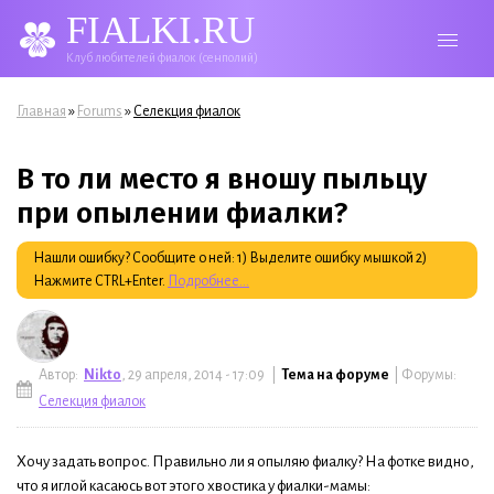
FIALKI.RU
Клуб любителей фиалок (сенполий)
Вы здесь
»
»
Главная
Forums
Селекция фиалок
В то ли место я вношу пыльцу
при опылении фиалки?
Нашли ошибку? Сообщите о ней: 1) Выделите ошибку мышкой 2)
Нажмите CTRL+Enter.
Подробнее...
Автор:
Nikto
, 29 апреля, 2014 - 17:09 |
Тема на форуме
| Форумы:
Селекция фиалок
Хочу задать вопрос. Правильно ли я опыляю фиалку? На фотке видно,
что я иглой касаюсь вот этого хвостика у фиалки-мамы: