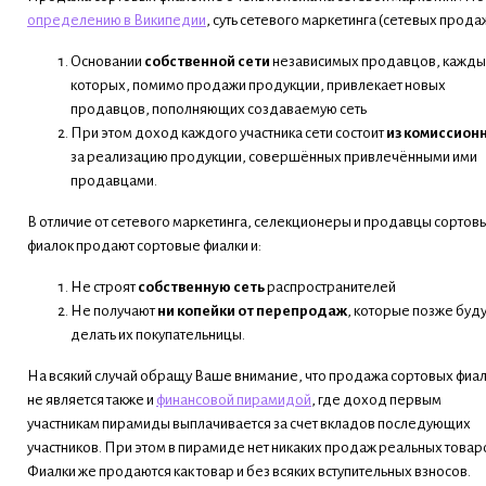
определению в Википедии
, суть сетевого маркетинга (сетевых продаж
Основании
собственной сети
независимых продавцов, кажды
которых, помимо продажи продукции, привлекает новых
продавцов, пополняющих создаваемую сеть
При этом доход каждого участника сети состоит
из комиссион
за реализацию продукции, совершённых привлечёнными ими
продавцами.
В отличие от сетевого маркетинга, селекционеры и продавцы сортов
фиалок продают сортовые фиалки и:
Не строят
собственную сеть
распространителей
Не получают
ни копейки от перепродаж
, которые позже буду
делать их покупательницы.
На всякий случай обращу Ваше внимание, что продажа сортовых фиа
не является также и
финансовой пирамидой
, где доход первым
участникам пирамиды выплачивается за счет вкладов последующих
участников. При этом в пирамиде нет никаких продаж реальных товар
Фиалки же продаются как товар и без всяких вступительных взносов.