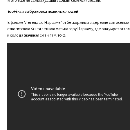
И это еще не самый худший вариант селекции людей.
100%-ая выбраковка пожилых людей
В фильме "Легенда о Нараяме" от бескормицы в деревне сын осенью
относит свою 60-ти летнюю мать на гору Нараяму, где она умрет от го
и холода (начиная см 1 ч. 11 м. 10 с):