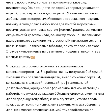
что это просто жажда открыть и прикоснуться к новому,
неизвестному. Увидеть цветение одной из первых, узнать сорт
первой, прикоснуться к загадке первой... Я лично не считаю это
любопытство нездоровым. Меня никто не заставляет покупать
новинку. я сама делаю выбор: порадовать себя мороженым,
новыми туфлями или новым сортом фиалки) А радоваться жизни и
окружать себя красотой - это, по-моему, хорошо. Это отличное
настроение, это вдохновение, это жизнь! И никак уж не секта, не
навязывание, не втягивание в болото, во что-то злое и плохое...
Это мое личное мнение и мое личное отношение, не сочтите за
жесткую критику
Что касается огромного количества селекционеров,
коллекционеров и т. д. Эта работа - ничем не хуже любой другой.
Выращивать и реализовывать цветы, выводить новые сорта... Я,
когда фиалки стали моей настоящей профессиональной
деятельностью, юридически оформленной и самой настоящей
работой, - тружусь с горааааздо бОльшим удовольствием, чем на
любой предыдущей работе) И не могу сказать, что это легкий
труд. Бухгалтерия, логистика, менеджмент, культура общения с
людьми и многие другие навыки, мой трудовой опыт и мое