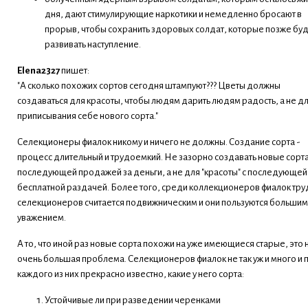
дня, дают стимулирующие наркотики и немедленно бросают в
прорыв, чтобы сохранить здоровых солдат, которые позже буд
развивать наступление.
Elena2327
пишет:
"А сколько похожих сортов сегодня штампуют??? Цветы должны
создаваться для красоты, чтобы людям дарить людям радость, а не д
приписывания себе нового сорта."
Селекционеры фиалок никому и ничего не должны. Создание сорта -
процесс длительный и трудоемкий. Не зазорно создавать новые сорта
последующей продажей за деньги, а не для "красоты" с последующей
бесплатной раздачей. Более того, среди коллекционеров фиалок тру
селекционеров считается подвижническим и они пользуются большим
уважением.
А то, что иной раз новые сорта похожи на уже имеющиеся старые, это 
очень большая проблема. Селекционеров фиалок не так уж и много и 
каждого из них прекрасно известно, какие у него сорта:
Устойчивые ли при разведении черенками