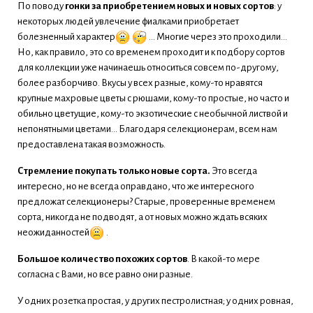
По поводу
гонки за приобретением новых и новых сортов
: у
некоторых людей увлечение фиалками приобретает
болезненный характер
... Многие через это проходили...
Но, как правило, это со временем проходит и к подбору сортов
для коллекции уже начинаешь относиться совсем по-другому,
более разборчиво. Вкусы у всех разные, кому-то нравятся
крупные махровые цветы с рюшами, кому-то простые, но часто и
обильно цветущие, кому-то экзотические с необычной листвой и
непонятными цветами... Благодаря селекционерам, всем нам
предоставлена такая возможность.
Стремление покупать только новые сорта.
Это всегда
интересно, но не всегда оправдано, что же интересного
предложат селекционеры? Старые, проверенные временем
сорта, никогда не подводят, а от новых можно ждать всяких
неожиданностей
.
Большое количество похожих сортов
. В какой-то мере
согласна с Вами, но все равно они разные.
У одних розетка простая, у других пестролистная; у одних ровная,