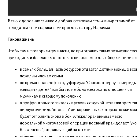
В таких деревнях слишком добрая к старикам семья вымрет зимой от
голода вся - там старики сами просятся на гору Нараяма.
Такова жизнь
Чтобы там не говорили гуманисты, но при ограниченных возможностя
приходится избавляться от того, что не так важно для общих интересов
в семьях большая часть ресурсов отдается детям и меньше все
пожилым членам семьи
во время катастроф в ходу формула "Спасать в первую очередь
женщин и детей", как бы это не было жестоко по отношению к
мужчинам и старшему поколению
в прифронтовых госпиталях в условиях жуткой нехватки времен
первую очередь "штопают" легкораненных, которых позже мо
будет отправить снова в бой. А тяжелораненным вместо
нереальной многочасовой операции военный врач делает "уко
блаженства", отправляющий на тот свет
облученным ядерным взрывом солдатам, которым осталось жит