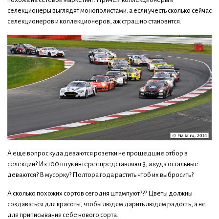
селекционеры выглядят монополистами. а если учесть сколько сейчас
селекционеров и коллекционеров, аж страшно становится.
А еще вопрос куда деваются розетки не прошедшие отбор в
селекции? Из 100 штук интерес представляют 3, а куда остальные
деваются? В мусорку? Полтора года растить чтоб их выбросить?
А сколько похожих сортов сегодня штампуют??? Цветы должны
создаваться для красоты, чтобы людям дарить людям радость, а не
для приписывания себе нового сорта.