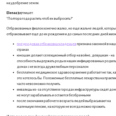
на удобрение земли.
Elena2327
пишет:
"Полтора года растить чтоб их выбросить?"
Отбракованных фиалок конечно жалко, но еще жальче людей, которы
отбраковывают еще до их рождения и до самых последних дней жизн
предродовая отбраковка младенцев
признана законной в наш
странах
юношам делают селекционный отбор на войне, девушкам - на
способность выдержать роды в наших инфицированных родил
домах с не всегда дружелюбным персоналом
бесплатное медицинское здравоохранение работает не так, к
это хотелось бы. Положенные бесплатные лекарства на практи
часто невозможно получить.
инвалиды из-за отсутствия в городах инфраструктуры сидят дом
не могут зарабатывать и остаются безбрачными
после окончания рабочего возраста людей выбрасывают на
маленькую пенсию, на которую не всегда можно прожить.