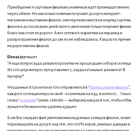
Приобщение к сортовым фиалкам у новичков идет преимущественно
через обмен. Но как только новички получают доступ к интернет-
магазинам и выставкам фиалок, они переключаются на покупку сортов
фиалок и до последних дней своего увлечения только покупают фиалк
благо они стоят недорого. А вот сетевого маркетинга и пирамид в
распространении фиалок до сих по не наблюдалось. Как раз по причи
недороговизны фиалок.
Elena2327
пишет:
"А еще вопрос куда деваются розетки не прошедшие отбор в селекц
Из 100 штук интерес представляют 3, а куда остальные деваются? В
мусорку?"
Неудачные 97 розеток из 100 отправляются в "
Лагерь смерти фиалок
",
каждого селекционера он свой - к хомячкам на еду, в компост,... Смыс
слова "
селекция
" (латин. selectio — выбирать) как раз в том, чтобы отб
лучшее и безжалостно удалять худшее.
Если Вас смущает факт уничтожения неудачных сеянцев фиалок, може
поразмышлять на досуге над тем, что 100% коров, умильно дающих в
рекламе молоко, после окончания периода лактации отправляются в