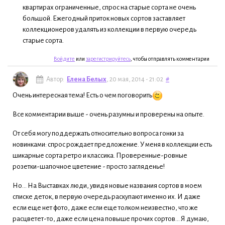
квартирах ограниченные, спрос на старые сорта не очень
большой. Ежегодный приток новых сортов заставляет
коллекционеров удалять из коллекции в первую очередь
старые сорта.
Войдите
или
зарегистрируйтесь
, чтобы отправлять комментарии
Автор:
Елена Белых
, 20 мая, 2014 - 21:02
#
Очень интересная тема! Есть о чем поговорить
Все комментарии выше - очень разумны и проверены на опыте.
От себя могу поддержать относительно вопроса гонки за
новинками: спрос рождает предложение. У меня в коллекции есть
шикарные сорта ретро и классика. Проверенные-ровные
розетки-шапочное цветение - просто загляденье!
Но... На Выставках люди, увидя новые названия сортов в моем
списке деток, в первую очередь раскупают именно их. И даже
если еще нет фото, даже если еще толком неизвестно, что же
расцветет-то, даже если цена повыше прочих сортов... Я думаю,