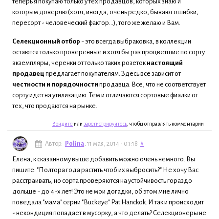
теперь я покупаю только у тех продавцов, которых знаю и
которым доверяю (хотя, иногда, очень редко, бывают ошибки,
пересорт - человеческий фактор...), того же желаю и Вам.
Селекционный отбор
- это всегда выбраковка, в коллекции
остаются только проверенные и хотя бы раз процветшие по сорту
экземпляры, черенки от только таких розеток
настоящий
продавец
предлагает покупателям. Здесь все зависит от
честности и порядочности
продавца. Все, что не соответствует
сорту идет на утилизацию. Тем и отличаются сортовые фиалки от
тех, что продаются на рынке.
Войдите
или
зарегистрируйтесь
, чтобы отправлять комментарии
Автор:
Polina
, 11 мая, 2014 - 03:18
#
Елена, к сказанному выше добавить можно очень немного. Вы
пишите: "Полтора года растить чтоб их выбросить?" Не хочу Вас
расстраивать, но сорта проверяются на устойчивость гораздо
дольше - до 4-х лет! Это не мои догадки, об этом мне лично
поведала "мама" серии "Buckeye" Pat Hanckok. И так и происходит
- некондиция попадает в мусорку, а что делать? Селекционеры не