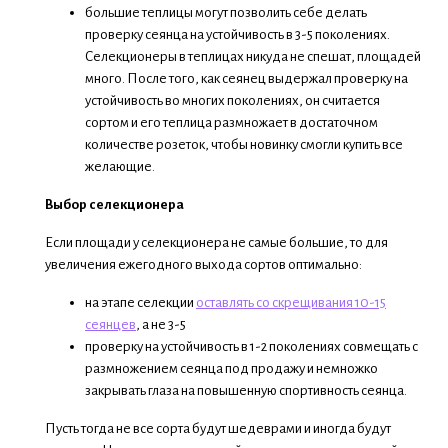
большие теплицы могут позволить себе делать
проверку сеянца на устойчивость в 3-5 поколениях.
Селекционеры в теплицах никуда не спешат, площадей
много. После того, как сеянец выдержал проверку на
устойчивость во многих поколениях, он считается
сортом и его теплица размножает в достаточном
количестве розеток, чтобы новинку смогли купить все
желающие.
Выбор селекционера
Если площади у селекционера не самые большие, то для
увеличения ежегодного выхода сортов оптимально:
на этапе селекции
оставлять со скрещивания 10-15
сеянцев
, а не 3-5
проверку на устойчивость в 1-2 поколениях совмещать с
размножением сеянца под продажу и немножко
закрывать глаза на повышенную спортивность сеянца.
Пусть тогда не все сорта будут шедеврами и иногда будут