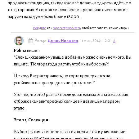
продают некондицию, так куда же всё девать, ведь речь идёт не о
10-15 горшках. А сортов фиалок зарегистрировано очень много -
пару лет назад уже было более 18000.
Войдите
или
зарегистрируйтесь
, чтобы отправлять комментарии
Автор:
Денис Никитин
, 11 мая, 2014 - 12:01
#
Polina
пишет:
"Елена, к сказанному выше добавить можно очень немного. Вы
пишите: "Полтора года растить чтоб их выбросить?"
Не хочу Вас расстраивать, но сорта проверяются на
устойчивость гораздо дольше - до 4-х лет!"
Уточню, что это 2 разных последовательных этапа и массовая
отбраковка неинтересных сеянцев идет лишь на первом
этапе.
Этап 1, Селекция
Выбор 3-5 самых интересных сеянцев из 100 и уничтожение
остальных 95-97 неинтересных сеянцев. Именно этот этап