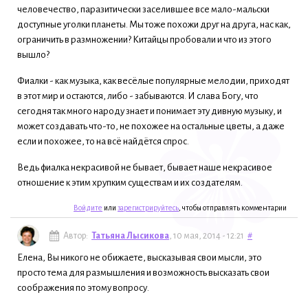
человечество, паразитически заселившее все мало-мальски
доступные уголки планеты. Мы тоже похожи друг на друга, нас как,
ограничить в размножении? Китайцы пробовали и что из этого
вышло?
Фиалки - как музыка, как весёлые популярные мелодии, приходят
в этот мир и остаются, либо - забываются. И слава Богу, что
сегодня так много народу знает и понимает эту дивную музыку, и
может создавать что-то, не похожее на остальные цветы, а даже
если и похожее, то на всё найдётся спрос.
Ведь фиалка некрасивой не бывает, бывает наше некрасивое
отношение к этим хрупким существам и их создателям.
Войдите
или
зарегистрируйтесь
, чтобы отправлять комментарии
Автор:
Татьяна Лысикова
, 10 мая, 2014 - 12:21
#
Елена, Вы никого не обижаете, высказывая свои мысли, это
просто тема для размышления и возможность высказать свои
соображения по этому вопросу.