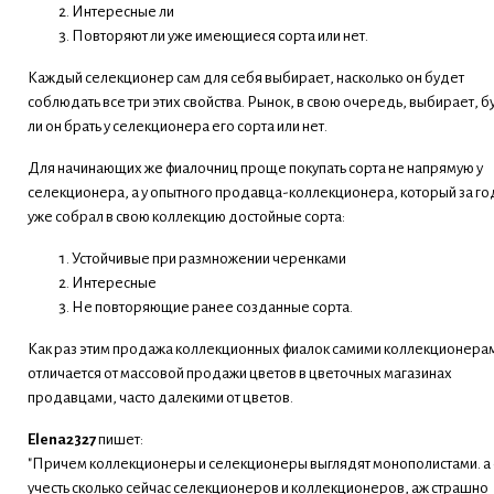
Интересные ли
Повторяют ли уже имеющиеся сорта или нет.
Каждый селекционер сам для себя выбирает, насколько он будет
соблюдать все три этих свойства. Рынок, в свою очередь, выбирает, б
ли он брать у селекционера его сорта или нет.
Для начинающих же фиалочниц проще покупать сорта не напрямую у
селекционера, а у опытного продавца-коллекционера, который за г
уже собрал в свою коллекцию достойные сорта:
Устойчивые при размножении черенками
Интересные
Не повторяющие ранее созданные сорта.
Как раз этим продажа коллекционных фиалок самими коллекционера
отличается от массовой продажи цветов в цветочных магазинах
продавцами, часто далекими от цветов.
Elena2327
пишет:
"Причем коллекционеры и селекционеры выглядят монополистами. а
учесть сколько сейчас селекционеров и коллекционеров, аж страшно