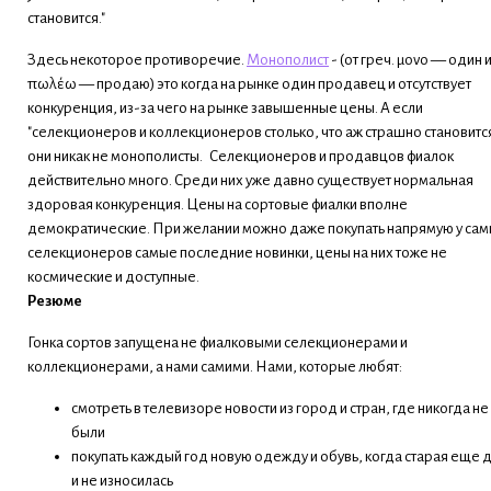
становится."
Здесь некоторое противоречие.
Монополист
- (от греч. μονο — один 
πωλέω — продаю) это когда на рынке один продавец и отсутствует
конкуренция, из-за чего на рынке завышенные цены. А если
"селекционеров и коллекционеров столько, что аж страшно становится
они никак не монополисты. Селекционеров и продавцов фиалок
действительно много. Среди них уже давно существует нормальная
здоровая конкуренция. Цены на сортовые фиалки вполне
демократические. При желании можно даже покупать напрямую у сам
селекционеров самые последние новинки, цены на них тоже не
космические и доступные.
Резюме
Гонка сортов запущена не фиалковыми селекционерами и
коллекционерами, а нами самими. Нами, которые любят:
смотреть в телевизоре новости из город и стран, где никогда не
были
покупать каждый год новую одежду и обувь, когда старая еще 
и не износилась