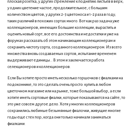
плоская розетка, у других стремление к поднятию листьев в верх;
у одних цветение частое, продолжительное, с большим
количеством цветов, у других 2-3 цветоноса и 1-2 раза в году;
таких различий в похожих сортах много. Вот как раз задача уже
коллекционеров, имеющих большие коллекции, вырастить и
оценить новый сорт, все его достоинства и недостатки и уже на
форумах рассказать об этом начинающим коллекционерам и
сохранить чистоту сорта, созданного коллекционером. Из всего
множества вновь создаваемых сортов, испытание временем
выдерживают единицы... В этом и заключается работа
селекционеров и коллекционеров.
Если Вы хотите просто иметь несколько горшочков с фиалками на
подоконнике, то это сделать очень просто: купить в любом
цветочном магазине или на рынке, тоже большой выбор, а если
хотите иметь сортовые фиалки, которые показываются на сайте, то
это уже совсем другое дело. Хотя у многих коллекционеров
сохранились любимые безымянные фиалочки, живущие многие
годы еще с тех пор, когда они только начинали заниматься
фиалками.