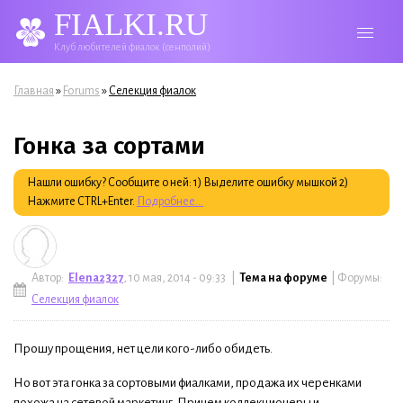
FIALKI.RU
Клуб любителей фиалок (сенполий)
Вы здесь
»
»
Главная
Forums
Селекция фиалок
Гонка за сортами
Нашли ошибку? Сообщите о ней: 1) Выделите ошибку мышкой 2)
Нажмите CTRL+Enter.
Подробнее...
Автор:
Elena2327
, 10 мая, 2014 - 09:33 |
Тема на форуме
| Форумы:
Селекция фиалок
Прошу прощения, нет цели кого-либо обидеть.
Но вот эта гонка за сортовыми фиалками, продажа их черенками
похожа на сетевой маркетинг. Причем коллекционеры и