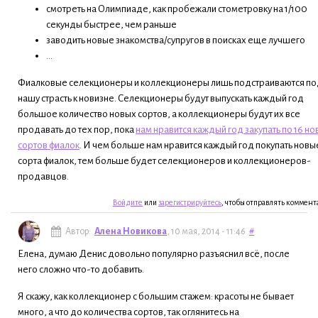
смотреть на Олимпиаде, как пробежали стометровку на 1/100
секунды быстрее, чем раньше
заводить новые знакомства/супругов в поисках еще лучшего
...
Фиалковые селекционеры и коллекционеры лишь подстраиваются п
нашу страсть к новизне. Селекционеры будут выпускать каждый год
большое количество новых сортов, а коллекционеры будут их все
продавать до тех пор, пока
нам нравится каждый год закупать по 16 н
сортов фиалок
. И чем больше нам нравится каждый год покупать новы
сорта фиалок, тем больше будет селекционеров и коллекционеров-
продавцов.
Войдите
или
зарегистрируйтесь
, чтобы отправлять коммен
Автор:
Алена Новикова
, 10 мая, 2014 - 11:46
#
Елена, думаю Денис довольно популярно разъяснил всё, после
него сложно что-то добавить.
Я скажу, как коллекционер с большим стажем: красоты не бывает
много, а что до количества сортов, так оглянитесь на