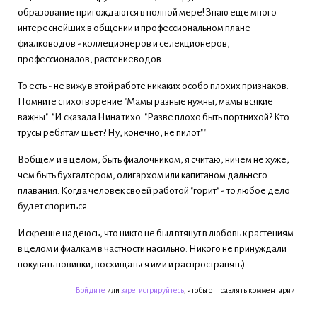
образование пригождаются в полной мере! Знаю еще много
интереснейших в общении и профессиональном плане
фиалководов - коллеционеров и селекционеров,
профессионалов, растениеводов.
То есть - не вижу в этой работе никаких особо плохих признаков.
Помните стихотворение "Мамы разные нужны, мамы всякие
важны": "И сказала Нина тихо: "Разве плохо быть портнихой? Кто
трусы ребятам шьет? Ну, конечно, не пилот""
Вобщем и в целом, быть фиалочником, я считаю, ничем не хуже,
чем быть бухгалтером, олигархом или капитаном дальнего
плавания. Когда человек своей работой "горит" - то любое дело
будет спориться...
Искренне надеюсь, что никто не был втянут в любовь к растениям
в целом и фиалкам в частности насильно. Никого не принуждали
покупать новинки, восхищаться ими и распространять)
Войдите
или
зарегистрируйтесь
, чтобы отправлять комментарии