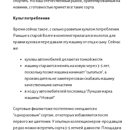
спортить. Но наш отечественный рынок, ориентированный на
новинки, с готовностью примет все такие сорта.
Культ потребления
Время сейчас такое, с сильно развитым культом потребления.
Раньше к старой Волге в комплект прилагался молоток для
правки кузова и передавали эту машину от отца к сыну. Сейчас
же:
кузовы автомобилей делают из тонкой жести
машину стараются менять на новую через 3-5 лет,
поскольку позже машина начинает "сыпаться", а
производитель не заинтересован снабжать машину
качественными запчастями
в ходу у автолюбителей пословица "Лучшая марка
машины? Новая!".
Сортовые фиалки тоже постепенно смещаются к
"одноразовым" сортам, от которых избавляются после
первого же цветения. У опытных коллекционеров-продавцов
редко можно встретить сорта 3-5 летней давности. Площади в