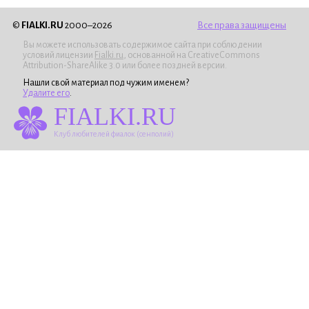
©
FIALKI.RU
2000–2026
Все права защищены
Вы можете использовать содержимое сайта при соблюдении
условий лицензии
Fialki.ru
, основанной на CreativeCommons
Attribution-ShareAlike 3.0 или более поздней версии.
Нашли свой материал под чужим именем?
Удалите его
.
FIALKI.RU
Клуб любителей фиалок (сенполий)