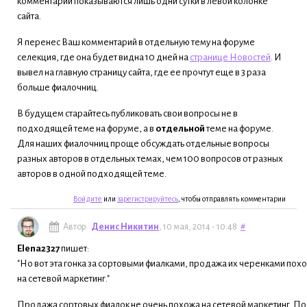
комментарии показываются лишь одни сутки в левой колонке
сайта.
Я перенес Ваш комментарий в отдельную тему на форуме
селекция, где она будет видна 10 дней на
странице Новостей
. И
вывел на главную страницу сайта, где ее прочтут еще в 3 раза
больше фиалочниц.
В будущем старайтесь публиковать свои вопросы не в
подходящей теме на форуме, а в
отдельной
теме на форуме.
Для наших фиалочниц проще обсуждать отдельные вопросы
разных авторов в отдельных темах, чем 100 вопросов от разных
авторов в одной подходящей теме.
Войдите
или
зарегистрируйтесь
, чтобы отправлять комментарии
Автор:
Денис Никитин
, 10 мая, 2014 - 10:48
#
Elena2327
пишет:
"Но вот эта гонка за сортовыми фиалками, продажа их черенками пох
на сетевой маркетинг."
Продажа сортовых фиалок не очень похожа на сетевой маркетинг. По