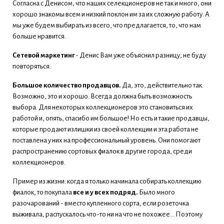
Согласна с Денисом, что наших селекционеров не так и много, они
хорошо знакомы всем и низкий поклон им за их сложную работу. А
мы уже будем выбирать из всего, что предлагается, то, что нам
больше нравится.
Сетевой маркетинг
- Денис Вам уже объяснил разницу, не буду
повторяться.
Большое количество продавцов.
Да, это, действительно так.
Возможно, это и хорошо. Всегда должна быть возможность
выбора. Для некоторых коллекционеров это становиться их
работой и, опять, спасибо им большое! Но есть и такие продавцы,
которые продают излишки из своей коллекции и эта работа не
поставлена у них на профессиональный уровень. Они помогают
распространению сортовых фиалок в другие города, среди
коллекционеров.
Пример из жизни: когда я только начинала собирать коллекцию
фиалок, то покупала
все и у всех подряд.
Было много
разочарований - вместо купленного сорта, если розеточка
выживала, распускалось что-то ни на что не похожее... Поэтому