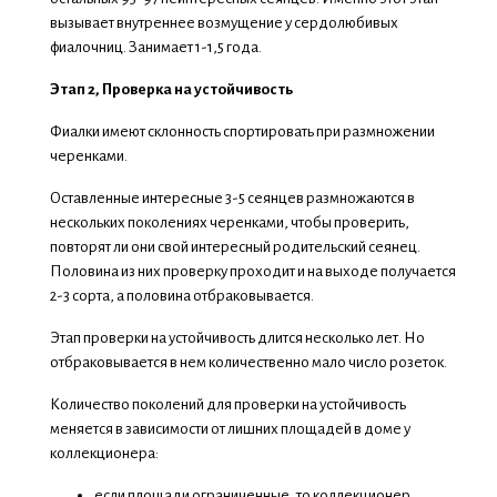
вызывает внутреннее возмущение у сердолюбивых
фиалочниц. Занимает 1-1,5 года.
Этап 2, Проверка на устойчивость
Фиалки имеют склонность спортировать при размножении
черенками.
Оставленные интересные 3-5 сеянцев размножаются в
нескольких поколениях черенками, чтобы проверить,
повторят ли они свой интересный родительский сеянец.
Половина из них проверку проходит и на выходе получается
2-3 сорта, а половина отбраковывается.
Этап проверки на устойчивость длится несколько лет. Но
отбраковывается в нем количественно мало число розеток.
Количество поколений для проверки на устойчивость
меняется в зависимости от лишних площадей в доме у
коллекционера:
если площади ограниченные, то коллекционер