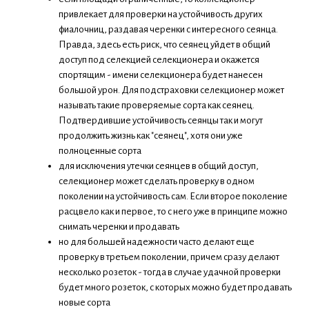
привлекает для проверки на устойчивость других
фиалочниц, раздавая черенки с интересного сеянца.
Правда, здесь есть риск, что сеянец уйдет в общий
доступ под селекцией селекционера и окажется
спортящим - имени селекционера будет нанесен
большой урон. Для подстраховки селекционер может
называть такие проверяемые сорта как сеянец.
Подтвердившие устойчивость сеянцы так и могут
продолжить жизнь как "сеянец", хотя они уже
полноценные сорта
для исключения утечки сеянцев в общий доступ,
селекционер может сделать проверку в одном
поколении на устойчивость сам. Если второе поколение
расцвело как и первое, то с него уже в принципе можно
снимать черенки и продавать
но для большей надежности часто делают еще
проверку в третьем поколении, причем сразу делают
несколько розеток - тогда в случае удачной проверки
будет много розеток, с которых можно будет продавать
новые сорта