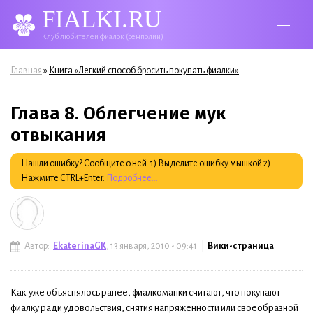
FIALKI.RU
Клуб любителей фиалок (сенполий)
Вы здесь
»
Главная
Книга «Легкий способ бросить покупать фиалки»
Глава 8. Облегчение мук
отвыкания
Нашли ошибку? Сообщите о ней: 1) Выделите ошибку мышкой 2)
Нажмите CTRL+Enter.
Подробнее...
Автор:
EkaterinaGK
, 13 января, 2010 - 09:41 |
Вики-страница
Как уже объяснялось ранее, фиалкоманки считают, что покупают
фиалку ради удовольствия, снятия напряженности или своеобразной