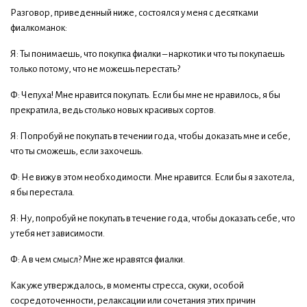
Разговор, приведенный ниже, состоялся у меня с десятками
фиалкоманок:
Я: Ты понимаешь, что покупка фиалки – наркотик и что ты покупаешь
только потому, что не можешь перестать?
Ф: Чепуха! Мне нравится покупать. Если бы мне не нравилось, я бы
прекратила, ведь столько новых красивых сортов.
Я: Попробуй не покупать в течении года, чтобы доказать мне и себе,
что ты сможешь, если захочешь.
Ф: Не вижу в этом необходимости. Мне нравится. Если бы я захотела,
я бы перестала.
Я: Ну, попробуй не покупать в течение года, чтобы доказать себе, что
у тебя нет зависимости.
Ф: А в чем смысл? Мне же нравятся фиалки.
Как уже утверждалось, в моменты стресса, скуки, особой
сосредоточенности, релаксации или сочетания этих причин