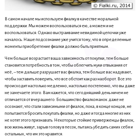
В самом начале мы используем фиалку в качестве моральной
поддержки. Мы можем воспользоваться ею, а можем и не
воспользоваться. Однако выстраивание невидимой цепочки уже
началось. Наше подсознание уже учится тому, что в определенные
моменты приобретение фиалки должно быть приятным.
Чем больше возрастает ваша зависимость от покупки, тем больше
становится потребность в том, чтобы облегчить муки отвыкания от
неё, – тем дальше разрушает вас фиалка, тем больше вас надувают,
чтобы заставить поверить, что все обстоит как раз наоборот. Все это
происходит настолько медленно, настолько постепенно, что вы даже
не замечаете этого. Вам кажется, что сегодняшний день ничем не
отличается от вчерашнего. Большинство фиалкоманок даже не
осознают, что стали зависимыми от фиалок, пока, в конце концов, не
попытаются бросить покупать фиалки, но даже и тогда многие из них
не хотят этого признавать. Некоторые стойкие приверженцы фиалок,
всю жизнь живут, зарыв голову в песок, пытаясь убедить самих себя и
остальных, что им это нравится.