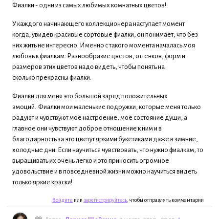
Фиалки - одни из самых любимых комнатных цветов!
У каждого начинающего коллекционера наступает момент
когда, увидев красивые сортовые фиалки, он понимает, что без
них жить не интересно. Именно с такого момента началась моя
любовь к фиалкам. Разнообразие цветов, оттенков, форм и
размеров этих цветов надо видеть, чтобы понять на
сколько прекрасны фиалки.
Фиалки для меня это большой заряд положительных
эмоций. Фиалки мои маленькие подружки, которые меня только
радуют и чувствуют моё настроение, моё состояние души, а
главное они чувствуют доброе отношение к ним и в
благодарность за это цветут яркими букетиками даже в зимние,
холодные дни. Если научиться чувствовать, что нужно фиалкам, то
выращивать их очень легко и это приносить огромное
удовольствие и в повседневной жизни можно научиться видеть
только яркие краски!
Войдите
или
зарегистрируйтесь
, чтобы отправлять комментарии