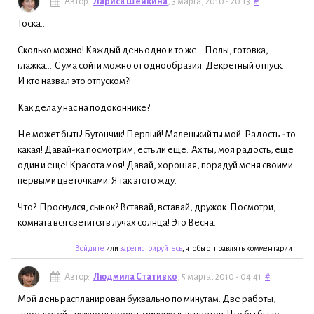
Автор:
Лариса Шейкина
, 3 марта, 2010 - 20:13
#
Тоска…
Сколько можно! Каждый день одно и то же… Полы, готовка,
глажка… С ума сойти можно от однообразия. Декретный отпуск...
И кто назвал это отпуском?!
Как дела у нас на подоконнике?
Не может быть! Бутончик! Первый! Маленький ты мой. Радость - то
какая! Давай-ка посмотрим, есть ли еще. Ах ты, моя радость, еще
один и еще! Красота моя! Давай, хорошая, порадуй меня своими
первыми цветочками. Я так этого жду.
Что? Проснулся, сынок? Вставай, вставай, дружок. Посмотри,
комната вся светится в лучах солнца! Это Весна.
Войдите
или
зарегистрируйтесь
, чтобы отправлять комментарии
Автор:
Людмила Стативко
, 5 марта, 2010 - 04:41
#
Мой день распланирован буквально по минутам. Две работы,