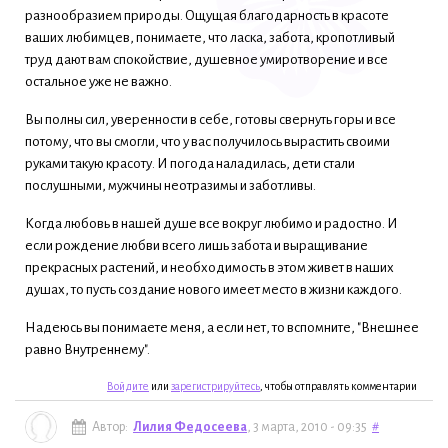
разнообразием природы. Ощущая благодарность в красоте
ваших любимцев, понимаете, что ласка, забота, кропотливый
труд дают вам спокойствие, душевное умиротворение и все
остальное уже не важно.
Вы полны сил, уверенности в себе, готовы свернуть горы и все
потому, что вы смогли, что у вас получилось вырастить своими
руками такую красоту. И погода наладилась, дети стали
послушными, мужчины неотразимы и заботливы.
Когда любовь в нашей душе все вокруг любимо и радостно. И
если рождение любви всего лишь забота и выращивание
прекрасных растений, и необходимость в этом живет в наших
душах, то пусть создание нового имеет место в жизни каждого.
Надеюсь вы понимаете меня, а если нет, то вспомните, "Внешнее
равно Внутреннему".
Войдите
или
зарегистрируйтесь
, чтобы отправлять комментарии
Автор:
Лилия Федосеева
, 3 марта, 2010 - 09:35
#