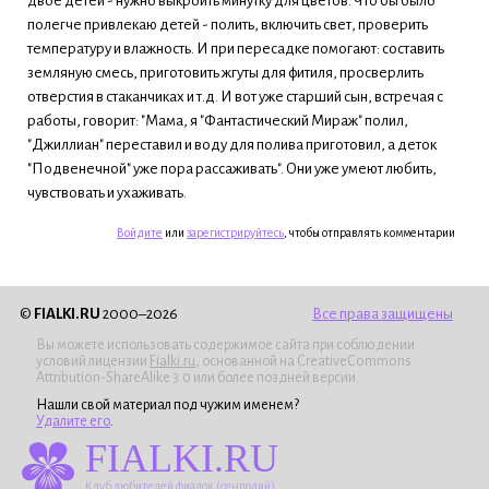
двое детей - нужно выкроить минутку для цветов. Что бы было
полегче привлекаю детей - полить, включить свет, проверить
температуру и влажность. И при пересадке помогают: составить
земляную смесь, приготовить жгуты для фитиля, просверлить
отверстия в стаканчиках и т.д. И вот уже старший сын, встречая с
работы, говорит: "Мама, я "Фантастический Мираж" полил,
"Джиллиан" переставил и воду для полива приготовил, а деток
"Подвенечной" уже пора рассаживать". Они уже умеют любить,
чувствовать и ухаживать.
Войдите
или
зарегистрируйтесь
, чтобы отправлять комментарии
©
FIALKI.RU
2000–2026
Все права защищены
Вы можете использовать содержимое сайта при соблюдении
условий лицензии
Fialki.ru
, основанной на CreativeCommons
Attribution-ShareAlike 3.0 или более поздней версии.
Нашли свой материал под чужим именем?
Удалите его
.
FIALKI.RU
Клуб любителей фиалок (сенполий)