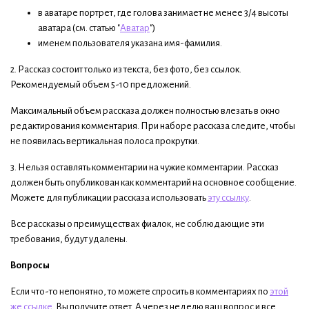
в аватаре портрет, где голова занимает не менее 3/4 высоты
аватара (см. статью "
Аватар
")
именем пользователя указана имя-фамилия.
2. Рассказ состоит только из текста, без фото, без ссылок.
Рекомендуемый объем 5-10 предложений.
Максимальный объем рассказа должен полностью влезать в окно
редактирования комментария. При наборе рассказа следите, чтобы
не появилась вертикальная полоса прокрутки.
3. Нельзя оставлять комментарии на чужие комментарии. Рассказ
должен быть опубликован как комментарий на основное сообщение.
Можете для публикации рассказа использовать
эту ссылку
.
Все рассказы о преимуществах фиалок, не соблюдающие эти
требования, будут удалены.
Вопросы
Если что-то непонятно, то можете спросить в комментариях по
этой
же ссылке
. Вы получите ответ. А через неделю ваш вопрос и все