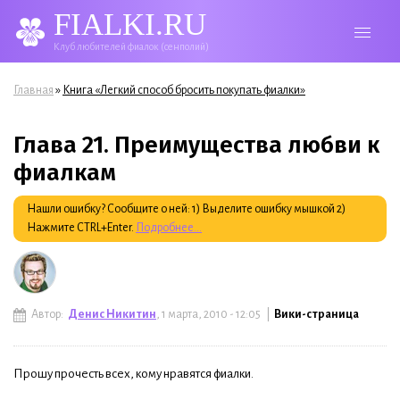
FIALKI.RU
Клуб любителей фиалок (сенполий)
Вы здесь
»
Главная
Книга «Легкий способ бросить покупать фиалки»
Глава 21. Преимущества любви к
фиалкам
Нашли ошибку? Сообщите о ней: 1) Выделите ошибку мышкой 2)
Нажмите CTRL+Enter.
Подробнее...
Автор:
Денис Никитин
, 1 марта, 2010 - 12:05 |
Вики-страница
Прошу прочесть всех, кому нравятся фиалки.