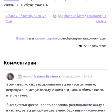
ответы на него будут удалены.
« Глава 20. Зловещие черные
Вверх
Глава 22. Метод силы воли (1-я
тени
часть) »
Войдите
или
зарегистрируйтесь
, чтобы отправлять комментарии
2213 просмотров
Комментарии
Автор:
Татьяна Булагина
, 1 марта, 2010 - 16:42
#
Всем известно какое настроение посещает нас в слякотную,
ветреную и ненастную погоду. А дома они, наши любимые фиалки,
в тепле и уюте.
Вы садитесь в кресло на против полок или разглядываете каждую
и наслаждаетесь шикарным цветением, бархатными листочками и