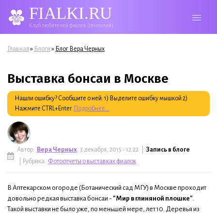
FIALKI.RU
Клуб любителей фиалок (сенполий)
Вы здесь
»
»
Главная
Блоги
Блог Вера Черных
Выставка бонсаи в Москве
Нашли ошибку? Сообщите о ней: 1) Выделите ошибку мышкой 2)
Нажмите CTRL+Enter.
Подробнее...
Автор:
Вера Черных
, 3 декабря, 2015 - 12:22 |
Запись в блоге
| Рубрика:
Фотоотчеты о выставках фиалок
В Аптекарском огороде (Ботанический сад МГУ) в Москве проходит
довольно редкая выставка бонсаи -
"Мир в глиняной плошке"
.
Такой выставки не было уже, по меньшей мере, лет 10. Деревья из