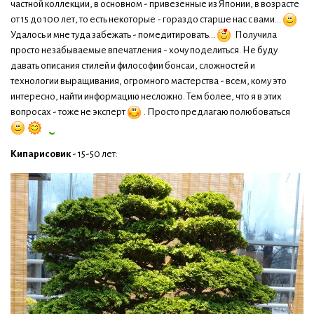
частной коллекции, в основном - привезенные из Японии, в возрасте
от 15 до 100 лет, то есть некоторые - гораздо старше нас с вами...
Удалось и мне туда забежать - помедитировать...
Получила
просто незабываемые впечатления - хочу поделиться. Не буду
давать описания стилей и философии бонсаи, сложностей и
технологии выращивания, огромного мастерства - всем, кому это
интересно, найти информацию несложно. Тем более, что я в этих
вопросах - тоже не эксперт
. Просто предлагаю полюбоваться
Кипарисовик
- 15-50 лет: