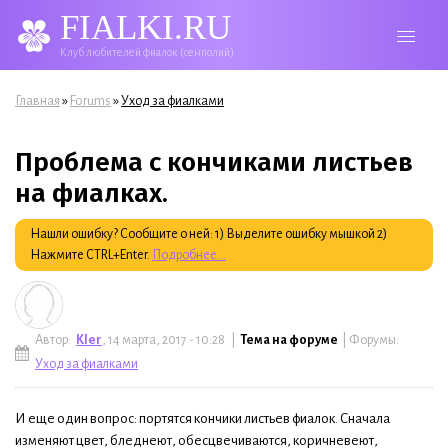
FIALKI.RU
Клуб любителей фиалок (сенполий)
Вы здесь
»
»
Главная
Forums
Уход за фиалками
Проблема с кончиками листьев
на фиалках.
Нашли ошибку? Сообщите о ней: 1) Выделите ошибку мышкой 2)
Нажмите CTRL+Enter.
Подробнее...
Автор:
Kler
, 14 марта, 2017 - 10:28 |
Тема на форуме
| Форумы:
Уход за фиалками
И еще один вопрос: портятся кончики листьев фиалок. Сначала
изменяют цвет, бледнеют, обесцвечиваются, коричневеют,