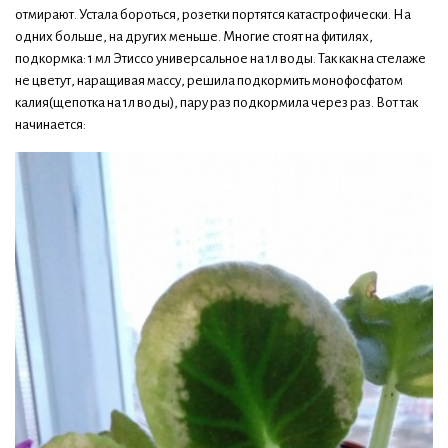
отмирают. Устала бороться, розетки портятся катастрофически. На
одних больше, на других меньше. Многие стоят на фитилях,
подкормка: 1 мл Этиссо универсальное на 1л воды. Так как на стелаже
не цветут, наращивая массу, решила подкормить монофосфатом
калия(щепотка на 1л воды), пару раз подкормила через раз. Вот так
начинается: