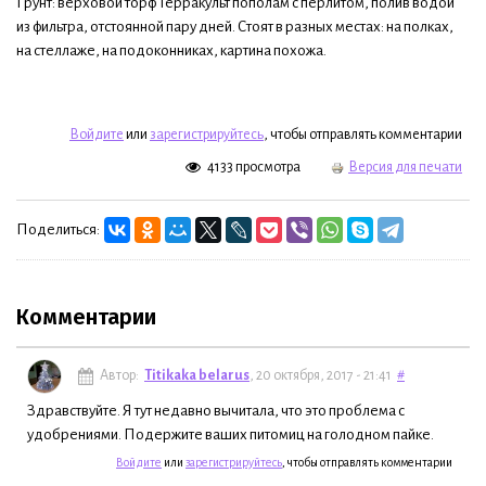
Грунт: верховой торф Терракульт пополам с перлитом, полив водой
из фильтра, отстоянной пару дней. Стоят в разных местах: на полках,
на стеллаже, на подоконниках, картина похожа.
Войдите
или
зарегистрируйтесь
, чтобы отправлять комментарии
4133 просмотра
Версия для печати
Поделиться:
Комментарии
Автор:
Titikaka belarus
, 20 октября, 2017 - 21:41
#
Здравствуйте. Я тут недавно вычитала, что это проблема с
удобрениями. Подержите ваших питомиц на голодном пайке.
Войдите
или
зарегистрируйтесь
, чтобы отправлять комментарии