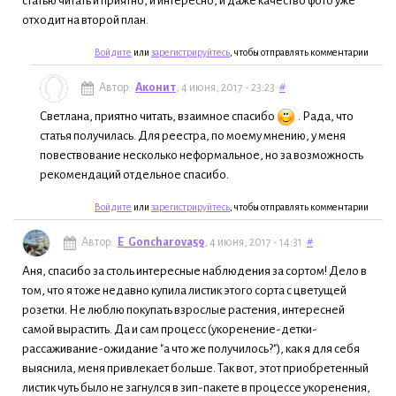
статью читать и приятно, и интересно, и даже качество фото уже
отходит на второй план.
Войдите
или
зарегистрируйтесь
, чтобы отправлять комментарии
Автор:
Аконит
, 4 июня, 2017 - 23:23
#
Светлана, приятно читать, взаимное спасибо
. Рада, что
статья получилась. Для реестра, по моему мнению, у меня
повествование несколько неформальное, но за возможность
рекомендаций отдельное спасибо.
Войдите
или
зарегистрируйтесь
, чтобы отправлять комментарии
Автор:
E_Goncharova59
, 4 июня, 2017 - 14:31
#
Аня, спасибо за столь интересные наблюдения за сортом! Дело в
том, что я тоже недавно купила листик этого сорта с цветущей
розетки. Не люблю покупать взрослые растения, интересней
самой вырастить. Да и сам процесс (укоренение-детки-
рассаживание-ожидание "а что же получилось?"), как я для себя
выяснила, меня привлекает больше. Так вот, этот приобретенный
листик чуть было не загнулся в зип-пакете в процессе укоренения,