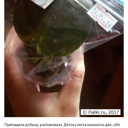
Притащила добычу, распаковала. Деток у листа оказалось две, обе