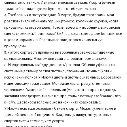
синеватым оттенком. Изнанка лепестков светлая. У сорта фэнтези
должно быть видно уже в бутоне, на отгибе лепестков.
4. Требования к свету средние. В марте, будучи стартерами, мои
розетки начали обнимать горшки (точнее, кофейные кружки), когда
прибавился световой день. Потом перестали их обнимать, но листья
слегка сложились "лодочками". Сейчас, когда света даже больше, все
в целом нормально. Розетки плоские, взрослые листья чуть
приопущены.
5. У этого сорта есть привычка выворачивать свежераспущенные
цветы наизнанку. А потом они сами становятся нормальными.
6. И еще прикольная "двуцветность" розетки. Обычно у фиалок со
светлыми цветами розетки светлые, с темными - темные (хотя и
исключений полно). У Изюма цветы и светлые, и темные, а с розеткой
и цветоносами то же самое. Молодые листья растут с темными
черешками, "матерые" - с зелеными (меня этот контраст однажды
заставил заподозрить гниль в центре, только потом разобралась, что
к чему. Цветоносы зеленые, но на кончиках красноватые.
У Изюма есть еще розовые и белые спорты. Может, у меня тоже в
дальнейшем такой получится. Владельцы пишут, что у розовых
спортов листья темнее, чем у сорта.