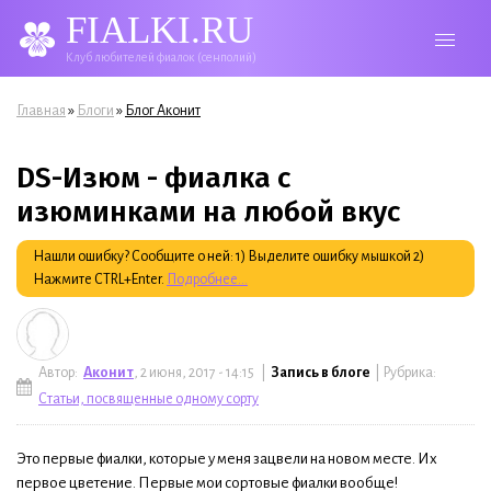
FIALKI.RU
Клуб любителей фиалок (сенполий)
Вы здесь
»
»
Главная
Блоги
Блог Аконит
DS-Изюм - фиалка с
изюминками на любой вкус
Нашли ошибку? Сообщите о ней: 1) Выделите ошибку мышкой 2)
Нажмите CTRL+Enter.
Подробнее...
Автор:
Аконит
, 2 июня, 2017 - 14:15 |
Запись в блоге
| Рубрика:
Статьи, посвященные одному сорту
Это первые фиалки, которые у меня зацвели на новом месте. Их
первое цветение. Первые мои сортовые фиалки вообще!