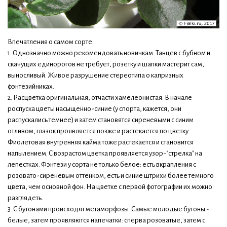
Впечатления о самом сорте:
1. Однозначно можно рекомендовать новичкам. Танцев с бубном и
скачущих единорогов не требует, розетку и шапки мастерит сам,
выносливый. Живое разрушение стереотипа о капризных
фэнтезийниках.
2. Расцветка оригинальная, отчасти хамелеонистая. В начале
роспуска цветы насыщенно-синие (у спорта, кажется, они
распускались темнее) и затем становятся сиреневыми с синим
отливом, глазок проявляется позже и растекается по цветку.
Фиолетовая внутренняя кайма тоже растекается и становится
напылением. С возрастом цветка проявляется узор-"стрелка" на
лепестках. Фэнтези у сорта не только белое: есть вкрапления с
розовато-сиреневым оттенком, есть и синие штрихи более темного
цвета, чем основной фон. На цветке с первой фотографии их можно
разглядеть.
3. С бутонами происходят метаморфозы. Самые молодые бутоны -
белые, затем проявляются напечатки: сперва розоватые, затем с