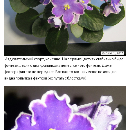
Издевательский спорт, конечно. На первых цветках стабильно было
фэнтези... если одна крапинка на лепестке - это фэнтези. Даже
фотография это не передаст. Вот как-то так - качество не ахти, но
видна попытка в фэнтези (не путать с блестками):