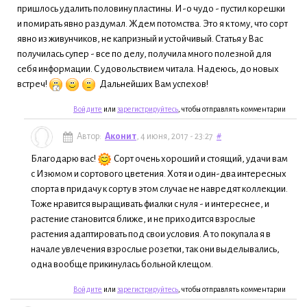
пришлось удалить половину пластины. И-о чудо - пустил корешки
и помирать явно раздумал. Ждем потомства. Это я к тому, что сорт
явно из живунчиков, не капризный и устойчивый. Статья у Вас
получилась супер - все по делу, получила много полезной для
себя информации. С удовольствием читала. Надеюсь, до новых
встреч!
Дальнейших Вам успехов!
Войдите
или
зарегистрируйтесь
, чтобы отправлять комментарии
Автор:
Аконит
, 4 июня, 2017 - 23:27
#
Благодарю вас!
Сорт очень хороший и стоящий, удачи вам
с Изюмом и сортового цветения. Хотя и один-два интересных
спорта в придачу к сорту в этом случае не навредят коллекции.
Тоже нравится выращивать фиалки с нуля - и интереснее, и
растение становится ближе, и не приходится взрослые
растения адаптировать под свои условия. А то покупала я в
начале увлечения взрослые розетки, так они выделывались,
одна вообще прикинулась больной клещом.
Войдите
или
зарегистрируйтесь
, чтобы отправлять комментарии