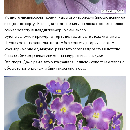
У одного листья росли парами, у другого - тройками (впоследствии он
и зацвел по сорту). Было два и три ювенильных листа соответственно,
сейчас розетки выглядят примерно одинаково.
Бутоны заложили примерно через полгода после отсадки от листа.
Первая розетка зацвела спортом без фэнтези, вторая - сортом.
Росли примерно одинаково, разве что сортовая розетка в детстве
была слабее, корневая у нее поначалу развивалась хуже.
Это спорт. Даже рада, что он так зацвел - с чистой совестью оставляю
обе розетки. Впрочем, я бы и так оставила обе: