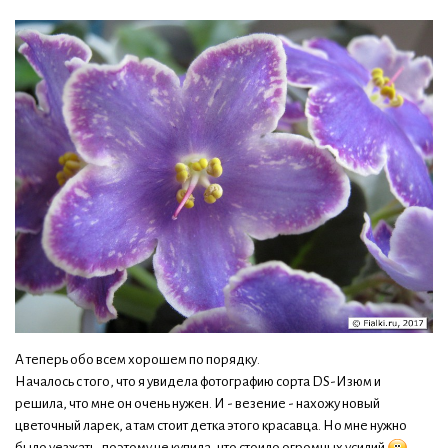
А теперь обо всем хорошем по порядку.
Началось с того, что я увидела фотографию сорта DS-Изюм и
решила, что мне он очень нужен. И - везение - нахожу новый
цветочный ларек, а там стоит детка этого красавца. Но мне нужно
было уезжать, поэтому не купила, что стоило огромных усилий
.