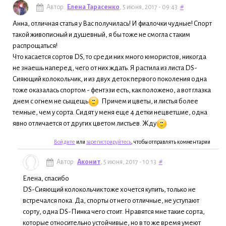
Автор:
Елена Тарасенко
, 5 июня, 2017 - 09:43
#
Анна, отличная статья у Вас получилась! И фиалочки чудные! Спорт
такой живописный и душевный, я бы тоже не смогла с таким
распрощаться!
Что касается сортов DS, то среди них много юмористов, никогда
не знаешь наперед, чего от них ждать. Я растила из листа DS-
Сияющий колокольчик, и из двух деток первого поколения одна
тоже оказалась спортом - фентэзи есть, как положено, а вот глазка
днем с огнем не сыщещь
Причем и цветы, и листья более
темные, чем у сорта. Сидят у меня еще 4 детки нецветшие, одна
явно отличается от других цветом листьев. Жду
Войдите
или
зарегистрируйтесь
, чтобы отправлять комментарии
Автор:
Аконит
, 5 июня, 2017 - 10:13
#
Елена, спасибо
DS-Сияющий колокольчик тоже хочется купить, только не
встречался пока. Да, спорты от него отличные, не уступают
сорту, одна DS-Пинка чего стоит. Нравятся мне такие сорта,
которые относительно устойчивые, но в то же время умеют