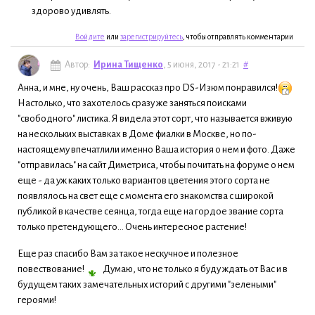
здорово удивлять.
Войдите
или
зарегистрируйтесь
, чтобы отправлять комментарии
Автор:
Ирина Тищенко
, 5 июня, 2017 - 21:21
#
Анна, и мне, ну очень, Ваш рассказ про DS-Изюм понравился!
Настолько, что захотелось сразу же заняться поисками
"свободного" листика. Я видела этот сорт, что называется вживую
на нескольких выставках в Доме фиалки в Москве, но по-
настоящему впечатлили именно Ваша история о нем и фото. Даже
"отправилась" на сайт Диметриса, чтобы почитать на форуме о нем
еще - да уж каких только вариантов цветения этого сорта не
появлялось на свет еще с момента его знакомства с широкой
публикой в качестве сеянца, тогда еще на гордое звание сорта
только претендующего... Очень интересное растение!
Еще раз спасибо Вам за такое нескучное и полезное
повествование!
Думаю, что не только я буду ждать от Вас и в
будущем таких замечательных историй с другими "зелеными"
героями!