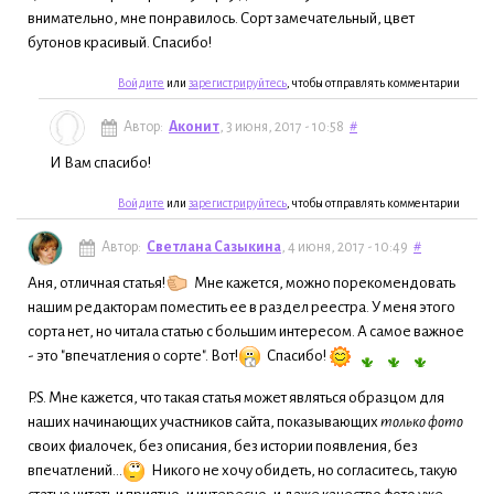
внимательно, мне понравилось. Сорт замечательный, цвет
бутонов красивый. Спасибо!
Войдите
или
зарегистрируйтесь
, чтобы отправлять комментарии
Автор:
Аконит
, 3 июня, 2017 - 10:58
#
И Вам спасибо!
Войдите
или
зарегистрируйтесь
, чтобы отправлять комментарии
Автор:
Светлана Сазыкина
, 4 июня, 2017 - 10:49
#
Аня, отличная статья!
Мне кажется, можно порекомендовать
нашим редакторам поместить ее в раздел реестра. У меня этого
сорта нет, но читала статью с большим интересом. А самое важное
- это "впечатления о сорте". Вот!
Спасибо!
P.S. Мне кажется, что такая статья может являться образцом для
наших начинающих участников сайта, показывающих
только фото
своих фиалочек, без описания, без истории появления, без
впечатлений...
Никого не хочу обидеть, но согласитесь, такую