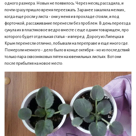
одного размера. Новых не появилось. Через месяц рассадила, и
почти сразу пришло время переезжать. Заранее закаляла мелких,
когда еще росли у листа - они у меня и в прохладе стояли, и под
форточкой, рассаживание перенесли без проблем. В день переезда
сунула их в пластиковое ведро вместе с еще одним товарищем, про
которого будет отдельная статья - и вперед. Дорогу из Липецка в
Крым перенесли отлично, побывали на переправе и еще много где.
Померзли немного - дело было в конце октября - но из последствий
только пара сквозняковых пятен на ювенильных листьях. Вот они
после прибытия на новое место: