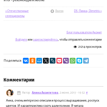
Итог - рекомендую и люблю.
« Отечественные
Вверх
DS-Пинка, Dimetris »
селекционеры
Блог пользователя Аконит
Войдите
или
зарегистрируйтесь
, чтобы отправлять комментарии
21214 просмотров
Поделиться:
Комментарии
Автор:
Алина Акзигитова
, 2 июня, 2017 - 19:52
#
Анна, очень интересно описали и процесс выращивания, роспуск
цветов. И характеристику сорту дали полную. Я читала