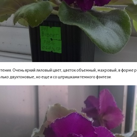
етения. Очень яркий лиловый цвет, цветок объемный, махровый, в форме р
олько двухтоновые, но еще и со штришками темного фэнтези: