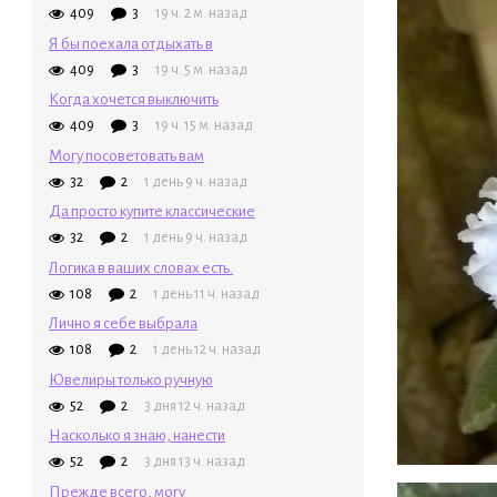
409
3
19 ч. 2 м. назад
Я бы поехала отдыхать в
409
3
19 ч. 5 м. назад
Когда хочется выключить
409
3
19 ч. 15 м. назад
Могу посоветовать вам
32
2
1 день 9 ч. назад
Да просто купите классические
32
2
1 день 9 ч. назад
Логика в ваших словах есть.
108
2
1 день 11 ч. назад
Лично я себе выбрала
108
2
1 день 12 ч. назад
Ювелиры только ручную
52
2
3 дня 12 ч. назад
Насколько я знаю, нанести
52
2
3 дня 13 ч. назад
Прежде всего, могу