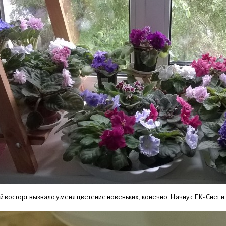
 восторг вызвало у меня цветение новеньких, конечно. Начну с ЕК-Снег и