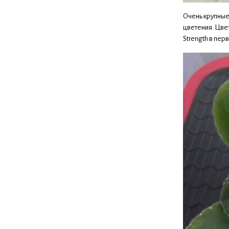
Очень крупные
цветения. Цве
Strength в пе