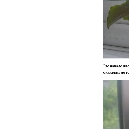
Это начало цв
оказались не т