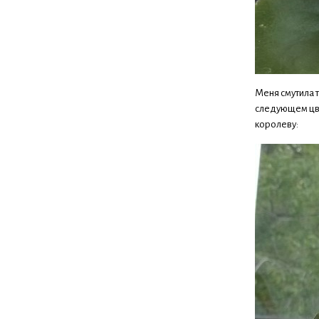
Меня смутила т
следующем цвет
королеву: