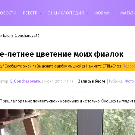
ОВОСТИ
РЕЕСТР
ЭНЦИКЛОПЕДИЯ
ФОРУМ
МАГАЗ
»
Блог E_Goncharova59
е-летнее цветение моих фиалок
? Сообщите о ней: 1) Выделите ошибку мышкой 2) Нажмите CTRL+Enter.
Подроб
втор:
E_Goncharova59
, 6 июня, 2017 - 13:43 |
Запись в блоге
| Рубрика:
Фото 
Пришла пора мне показать своих новеньких и не только. Окошко выглядит