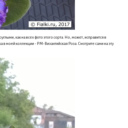
углыми, как на всех фото этого сорта. Но, может, исправится в
а в моей коллекции - РМ-Византийская Роза. Смотрите сами на эту