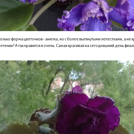
олько форма цветочков- анютка, но с более вытянутыми лепестками, а не кр
ении? А так нравится и очень. Самая красивая на сегодняшний день фиалк