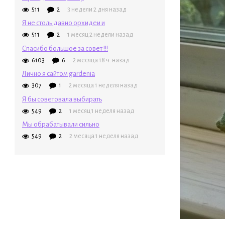
511
2
3 недели 2 дня назад
Я не столь давно орхидеи и
511
2
1 месяц 2 недели назад
Спасибо большое за совет !!!
6103
6
2 месяца 18 ч. назад
Лично я сайтом gardenia
307
1
2 месяца 1 неделя назад
Я бы советовала выбирать
549
2
1 месяц 1 неделя назад
Мы обрабатывали сильно
549
2
2 месяца 1 неделя назад