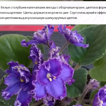
 белые с голубыми напечатками звезды с оборчатым краем, цветок в форм
тоносы крепкие. Цветы держатся недели по две. Сорт очень яркий и эфф
рвом цветении выдал роскошную шапку крупных цветов: