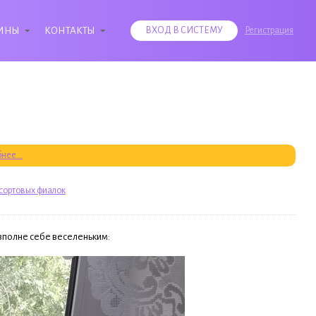
ИНЫ
КОНТАКТЫ
ВХОД В СИСТЕМУ
Регистрация
нее...
сортовых фиалок
 вполне себе веселеньким: