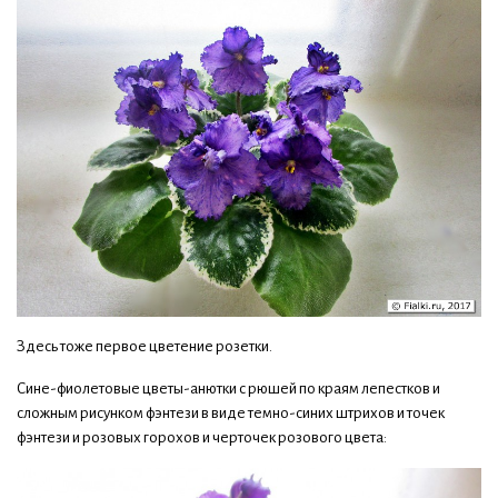
Здесь тоже первое цветение розетки.
Сине-фиолетовые цветы-анютки с рюшей по краям лепестков и
сложным рисунком фэнтези в виде темно-синих штрихов и точек
фэнтези и розовых горохов и черточек розового цвета: