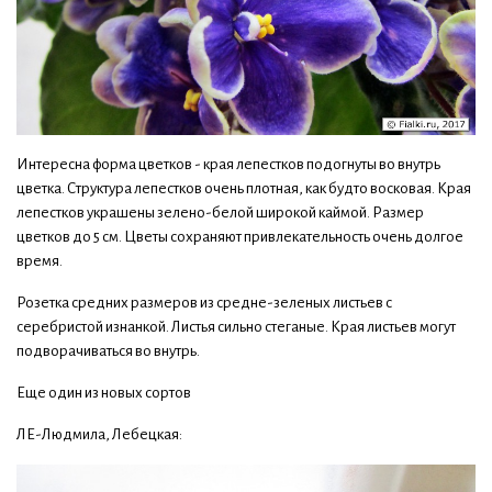
Интересна форма цветков - края лепестков подогнуты во внутрь
цветка. Структура лепестков очень плотная, как будто восковая. Края
лепестков украшены зелено-белой широкой каймой. Размер
цветков до 5 см. Цветы сохраняют привлекательность очень долгое
время.
Розетка средних размеров из средне-зеленых листьев с
серебристой изнанкой. Листья сильно стеганые. Края листьев могут
подворачиваться во внутрь.
Еще один из новых сортов
ЛЕ-Людмила, Лебецкая: