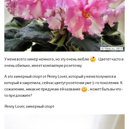
У меня всего химер немного, но эту очень люблю
. Цветет часто и
очень обильно, имеет компактную розеточку.
А это химерный спорт от Penny Lover, который у меня получился и
который я закрепила, сейчас цветут розеточки уже 3-го поколения. К
сожалению, никак не придумаю ей название
, может быть вы что-
то предложите?
Penny Lover, химерный спорт: