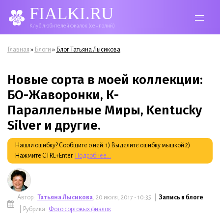
FIALKI.RU
Клуб любителей фиалок (сенполий)
Вы здесь
»
»
Главная
Блоги
Блог Татьяна Лысикова
Новые сорта в моей коллекции:
БО-Жаворонки, К-
Параллельные Миры, Kentucky
Silver и другие.
Нашли ошибку? Сообщите о ней: 1) Выделите ошибку мышкой 2)
Нажмите CTRL+Enter.
Подробнее...
Автор:
Татьяна Лысикова
, 20 июля, 2017 - 10:35 |
Запись в блоге
| Рубрика:
Фото сортовых фиалок