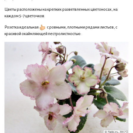
Цветы расположены на крепких разветвленных цветоносах, на
каждом 5-7 цветочков.
Розетка идеальная
с ровными, плотными рядами листьев, с
красивой окаймляющей пестролистностью: