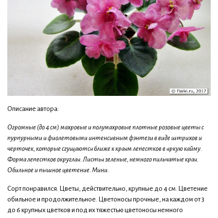
Описание автора:
Огромные (до 4 см) махровые и полумахровые плотные розовые цветы с
пурпурными и фиолетовыми интенсивным фэнтези в виде штрихов и
черточек, которые сгущаются ближе к краям лепестков в яркую кайму.
Форма лепестков округлая. Листья зеленые, немного пильчатые края.
Обильное и пышное цветение. Мини.
Сорт понравился. Цветы, действительно, крупные до 4 см. Цветение
обильное и продолжительное. Цветоносы прочные, на каждом от 3
до 6 крупных цветков и под их тяжестью цветоносы немного