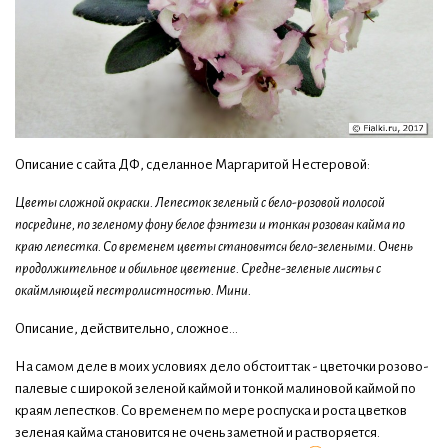
Описание с сайта ДФ, сделанное Маргаритой Нестеровой:
Цветы сложной окраски. Лепесток зеленый с бело-розовой полосой
посредине, по зеленому фону белое фэнтези и тонкая розовая кайма по
краю лепестка. Со временем цветы становятся бело-зелеными. Очень
продолжительное и обильное цветение. Средне-зеленые листья с
окаймляющей пестролистностью. Мини.
Описание, действительно, сложное...
На самом деле в моих условиях дело обстоит так - цветочки розово-
палевые с широкой зеленой каймой и тонкой малиновой каймой по
краям лепестков. Со временем по мере роспуска и роста цветков
зеленая кайма становится не очень заметной и растворяется.