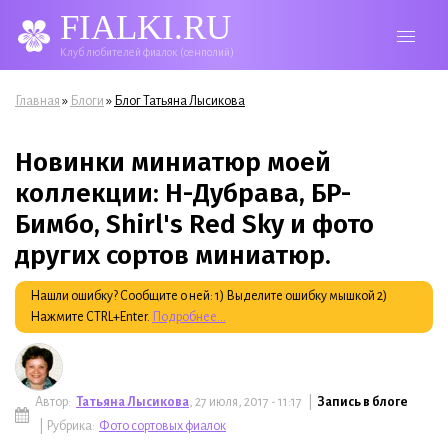
FIALKI.RU
Клуб любителей фиалок (сенполий)
Вы здесь
»
»
Главная
Блоги
Блог Татьяна Лысикова
Новинки миниатюр моей
коллекции: Н-Дубрава, БР-
Бимбо, Shirl's Red Sky и фото
других сортов миниатюр.
Нашли ошибку? Сообщите о ней: 1) Выделите ошибку мышкой 2)
Нажмите CTRL+Enter.
Подробнее...
Автор:
Татьяна Лысикова
, 27 июля, 2017 - 11:17 |
Запись в блоге
| Рубрика:
Фото сортовых фиалок