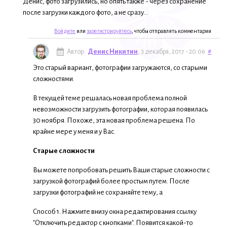
Денис, фото загрузились, но опять также - через сохранение
после загрузки каждого фото, а не сразу...
Войдите
или
зарегистрируйтесь
, чтобы отправлять комментарии
Автор:
Денис Никитин
, 3 декабря, 2017 - 20:06
#
Это старый вариант, фотографии загружаются, со старыми
сложностями.
В текущей теме решалась новая проблема полной
невозможности загрузить фотографии, которая появилась
30 ноября. Похоже, эта новая проблема решена. По
крайне мере у меня и у Вас.
Старые сложности
Вы можете попробовать решить Ваши старые сложности с
загрузкой фотографий более простым путем. После
загрузки фотографий не сохраняйте тему, а
Способ 1. Нажмите внизу окна редактирования ссылку
"Отключить редактор с кнопками". Появится какой-то