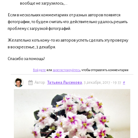
вообще не загрузилось,...
Если в нескольких комментариях от разных авторов появятся
фотографии, то будем считать что действительно удалось решить
проблему с загрузкой фотографий.
Желательно хоть кому-то из авторов успеть сделать эту проверку
в воскресенье, 3 декабря.
Спасибо за помощь!
Войдите
или
зарегистрируйтесь
, чтобы отправлять комментарии
Автор:
Татьяна Лысикова
, 3 декабря, 2017 - 19:37
#