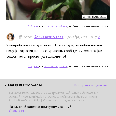
Войдите
или
зарегистрируйтесь
, чтобы отправлять комментарии
Автор:
Алина Акзигитова
, 4 декабря, 2017 - 10:57
#
Я попробовала загрузить фото. При загрузке в сообщении я не
вижу фотографии, но при сохранении сообщения, фотографии
сохраняются, просто чудеса какие-то!
Войдите
или
зарегистрируйтесь
, чтобы отправлять комментарии
©
FIALKI.RU
2000–2026
Все права защищены
Вы можете использовать содержимое сайта при соблюдении
условий лицензии
Fialki.ru
, основанной на CreativeCommons
Attribution-ShareAlike 3.0 или более поздней версии.
Нашли свой материал под чужим именем?
Удалите его
.