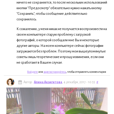
ничего не сохраняется, то после нескольких использований
кнопки "Предосмотр" обязательно нужно нажать кнопку
"Сохранить", чтобы сообщение действительно
сохранилось.
К сожалению, у меня никак не получается воспроизвести на
своем компьютере старую проблему с загрузкой
фотографий, о которой сообщали мне Вы и некоторые
другие авторы. На моем компьютере сейчас фотографии
загружаются без проблем. Поэтому мои вышеупомянутые
советы лишь теоретические и прошу извинения, если они
не сработают в Вашем случае.
Войдите
или
зарегистрируйтесь
, чтобы отправлять комментарии
Автор:
Алина Акзигитова
, 4 декабря, 2017 - 10:55
#