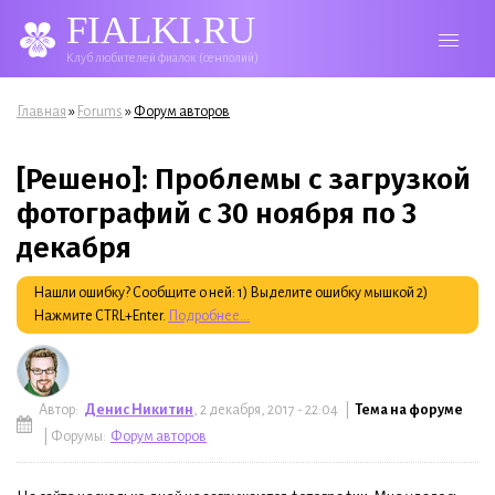
FIALKI.RU
Клуб любителей фиалок (сенполий)
Вы здесь
»
»
Главная
Forums
Форум авторов
[Решено]: Проблемы с загрузкой
фотографий с 30 ноября по 3
декабря
Нашли ошибку? Сообщите о ней: 1) Выделите ошибку мышкой 2)
Нажмите CTRL+Enter.
Подробнее...
Автор:
Денис Никитин
, 2 декабря, 2017 - 22:04 |
Тема на форуме
| Форумы:
Форум авторов