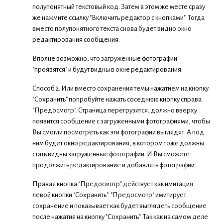
полупонятный текстовый код. Затем в этом же месте сразу
же нажмите ссылку "Включить редактор с кнопками". Тогда
вместо полупонятного текста снова будет видно окно
редактирования сообщения.
Вполне возможно, что загруженные фотографии
"проявятся" и будут видны в окне редактирования.
Способ 2. Или вместо сохранения темы нажатием на кнопку
"Сохранить" попробуйте нажать соседнюю кнопку справа
"Предосмотр". Страница перегрузится, должно вверху
появится сообщение с загруженными фотографиями, чтобы
Вы смогли посмотреть как эти фотографии выглядят. А под
ним будет окно редактирования, в котором тоже должны
стать видны загруженные фотографии. И Вы сможете
продолжить редактирование и добавлять фотографии.
Правая кнопка "Предосмотр" действует как имитация
левой кнопки "Сохранить". "Предосмотр" имитирует
сохранение и показывает как будет выглядеть сообщение
после нажатия на кнопку "Сохранить". Так как на самом деле