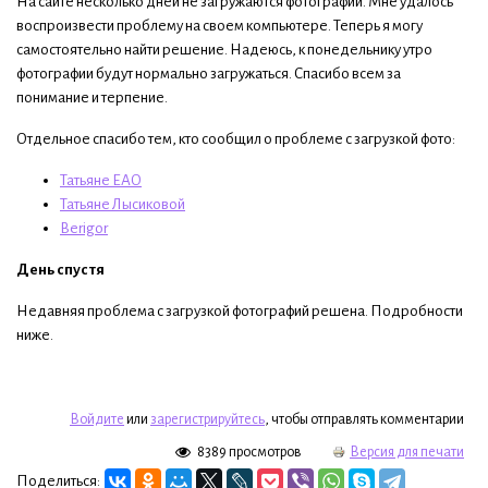
На сайте несколько дней не загружаются фотографии. Мне удалось
воспроизвести проблему на своем компьютере. Теперь я могу
самостоятельно найти решение. Надеюсь, к понедельнику утро
фотографии будут нормально загружаться. Спасибо всем за
понимание и терпение.
Отдельное спасибо тем, кто сообщил о проблеме с загрузкой фото:
Татьяне ЕАО
Татьяне Лысиковой
Berigor
День спустя
Недавняя проблема с загрузкой фотографий решена. Подробности
ниже.
Войдите
или
зарегистрируйтесь
, чтобы отправлять комментарии
8389 просмотров
Версия для печати
Поделиться: