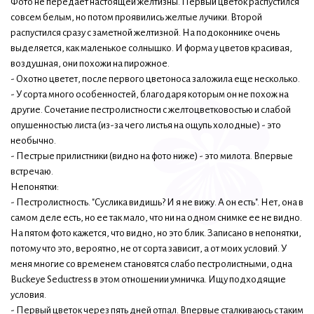
Фото не передает настоящей желтизны. Первый цветок распустился
совсем белым, но потом проявились желтые лучики. Второй
распустился сразу с заметной желтизной. На подоконнике очень
выделяется, как маленькое солнышко. И форма у цветов красивая,
воздушная, они похожи на пирожное.
- Охотно цветет, после первого цветоноса заложила еще несколько.
- У сорта много особенностей, благодаря которым он не похож на
другие. Сочетание пестролистности с желтоцветковостью и слабой
опушенностью листа (из-за чего листья на ощупь холодные) - это
необычно.
- Пестрые прилистники (видно на фото ниже) - это милота. Впервые
встречаю.
Непонятки:
- Пестролистность. "Суслика видишь? И я не вижу. А он есть". Нет, она в
самом деле есть, но ее так мало, что ни на одном снимке ее не видно.
На пятом фото кажется, что видно, но это блик. Записано в непонятки,
потому что это, вероятно, не от сорта зависит, а от моих условий. У
меня многие со временем становятся слабо пестролистными, одна
Buckeye Seductress в этом отношении умничка. Ищу подходящие
условия.
- Первый цветок через пять дней отпал. Впервые сталкиваюсь с таким