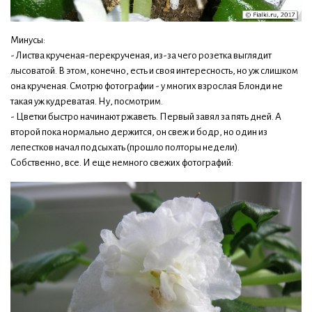
Минусы:
- Листва крученая-перекрученая, из-за чего розетка выглядит
лысоватой. В этом, конечно, есть и своя интересность, но уж слишком
она крученая. Смотрю фотографии - у многих взрослая Блонди не
такая уж кудреватая. Ну, посмотрим.
- Цветки быстро начинают ржаветь. Первый завял за пять дней. А
второй пока нормально держится, он свеж и бодр, но один из
лепестков начал подсыхать (прошло полторы недели).
Собственно, все. И еще немного свежих фотографий: