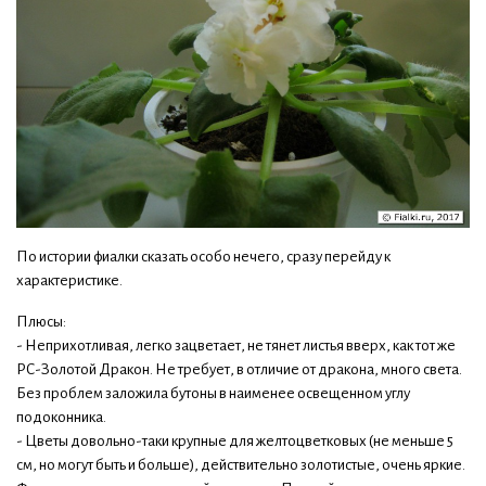
По истории фиалки сказать особо нечего, сразу перейду к
характеристике.
Плюсы:
- Неприхотливая, легко зацветает, не тянет листья вверх, как тот же
РС-Золотой Дракон. Не требует, в отличие от дракона, много света.
Без проблем заложила бутоны в наименее освещенном углу
подоконника.
- Цветы довольно-таки крупные для желтоцветковых (не меньше 5
см, но могут быть и больше), действительно золотистые, очень яркие.