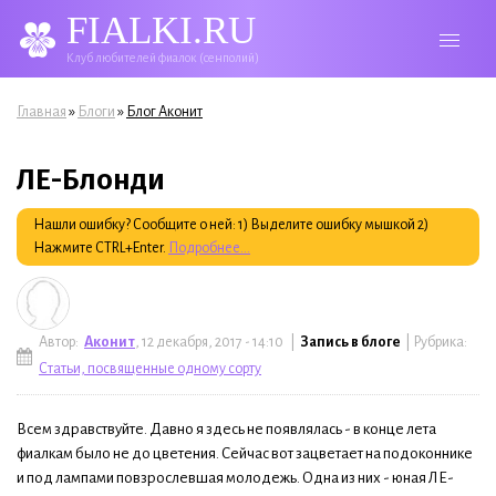
FIALKI.RU
Клуб любителей фиалок (сенполий)
Вы здесь
»
»
Главная
Блоги
Блог Аконит
ЛЕ-Блонди
Нашли ошибку? Сообщите о ней: 1) Выделите ошибку мышкой 2)
Нажмите CTRL+Enter.
Подробнее...
Автор:
Аконит
, 12 декабря, 2017 - 14:10 |
Запись в блоге
| Рубрика:
Статьи, посвященные одному сорту
Всем здравствуйте. Давно я здесь не появлялась - в конце лета
фиалкам было не до цветения. Сейчас вот зацветает на подоконнике
и под лампами повзрослевшая молодежь. Одна из них - юная ЛЕ-