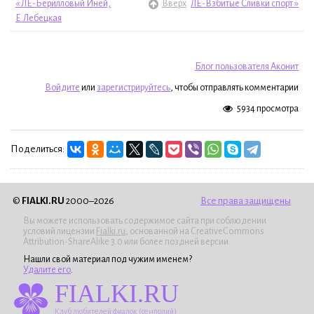
« ЛЕ-Берилловый Иней,
Вверх
ЛЕ-Взбитые Сливки спорт »
Е.Лебецкая
Блог пользователя Аконит
Войдите
или
зарегистрируйтесь
, чтобы отправлять комментарии
5934 просмотра
Поделиться:
©
FIALKI.RU
2000–2026
Все права защищены
Вы можете использовать содержимое сайта при соблюдении
условий лицензии
Fialki.ru
, основанной на CreativeCommons
Attribution-ShareAlike 3.0 или более поздней версии.
Нашли свой материал под чужим именем?
Удалите его
.
FIALKI.RU
Клуб любителей фиалок (сенполий)