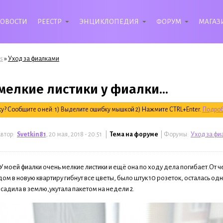
ОВОСТИ
РЕЕСТР
ЭНЦИКЛОПЕДИЯ
ФОРУМ
МАГАЗ
»
s
Уход за фиалками
мелкие листики у фиалки...
? Сообщите о ней: 1) Выделите ошибку мышкой 2) Нажмите CTRL+Enter.
Подроб
втор:
Svetkin81
, 20 мая, 2018 - 20:51 |
Тема на форуме
| Форумы:
Уход за фи
У моей фиалки очень мелкие листики и ещё она по ходу дела погибает.От ч
ом в новую квартиру гибнут все цветы, было штук 10 розеток, осталась одна
садила в землю,укутала пакетом на недели 2.