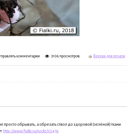
отправлять комментарии
3106 просмотров
Версия для печати
не просто обрывать, а обрезать ствол до здоровой (зелёной) ткани.
т:
http://www.fialki.ru/node/10476