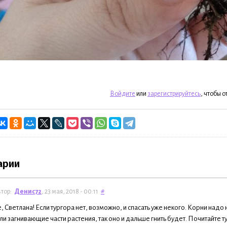
Войдите
или
зарегистрируйтесь
, чтобы 
арии
тор:
Денис72
, 23 мая, 2018 - 00:11
#
, Светлана! Если тургора нет, возможно, и спасать уже некого. Корни надо 
ли загнивающие части растения, так оно и дальше гнить будет. Почитайте ту