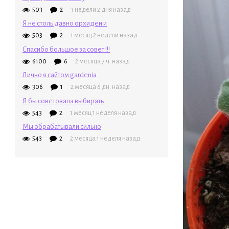
503
2
3 недели 2 дня назад
Я не столь давно орхидеи и
503
2
1 месяц 2 недели назад
Спасибо большое за совет !!!
6100
6
2 месяца 7 ч. назад
Лично я сайтом gardenia
306
1
2 месяца 6 дн. назад
Я бы советовала выбирать
543
2
1 месяц 1 неделя назад
Мы обрабатывали сильно
543
2
2 месяца 1 неделя назад