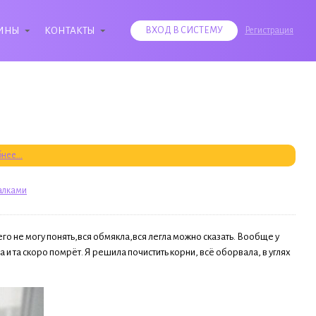
ИНЫ
КОНТАКТЫ
ВХОД В СИСТЕМУ
Регистрация
нее...
алками
его не могу понять,вся обмякла,вся легла можно сказать. Вообще у
 и та скоро помрёт. Я решила почистить корни, всё оборвала, в углях