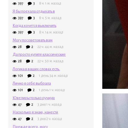
397
3
8 ч. 1 м. назад
Я бы поехала отдыхать в
397
3
8 ч. 5 м. назад
Когда хочется выключить
397
3
8 ч. 14 м. назад
Могу посоветовать вам
28
2
22 ч. 44 м. назад
Да просто купите классические
28
2
22 ч. 50 м. назад
Логика в ваших словах есть.
101
2
1 день 34 м. назад
Лично я себе выбрала
101
2
1 день 1 ч. назад
Ювелиры только ручную
47
2
3 дня 1 ч. назад
Насколько я знаю, нанести
47
2
3 дня 2 ч. назад
Прежде всего, могу