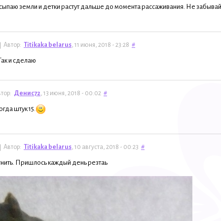
ыпаю земли и детки растут дальше до момента рассаживания. Не забывай
Автор:
Titikaka belarus
, 11 июня, 2018 - 23:28
#
Так и сделаю
тор:
Денис72
, 13 июня, 2018 - 00:02
#
огда штук 15.
Автор:
Titikaka belarus
, 10 августа, 2018 - 00:23
#
 гнить. Пришлось каждый день резтаь