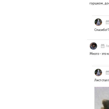
горшком, дос
Спасибо! 
Ав
Много - это к
Лист стал