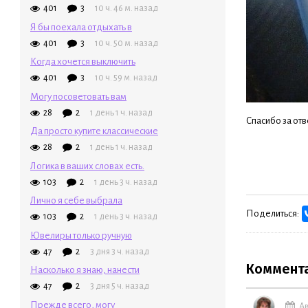
401
3
10 ч. 46 м. назад
Я бы поехала отдыхать в
401
3
10 ч. 50 м. назад
Когда хочется выключить
401
3
10 ч. 59 м. назад
Могу посоветовать вам
28
2
1 день 1 ч. назад
Спасибо за от
Да просто купите классические
28
2
1 день 1 ч. назад
Логика в ваших словах есть.
103
2
1 день 3 ч. назад
Лично я себе выбрала
Поделиться:
103
2
1 день 3 ч. назад
Ювелиры только ручную
47
2
3 дня 3 ч. назад
Коммент
Насколько я знаю, нанести
47
2
3 дня 5 ч. назад
Прежде всего, могу
Ав