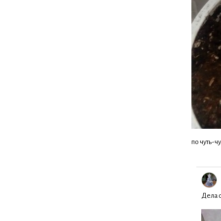
по чуть-ч
Дела с