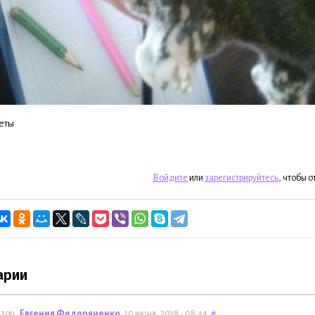
веты
Войдите
или
зарегистрируйтесь
, чтобы 
арии
тор:
Евгения Федоряченко
, 10 июня, 2018 - 08:44
#