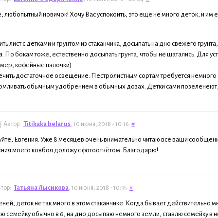
, любопытный новичок! Хочу Вас успокоить, это еще не много деток, и им е
ть лист с детками и грунтом из стаканчика, досыпать на дно свежего грунта
а. По бокам тоже, естественно досыпать грунта, чтобы не шатались. Для у
мер, кофейные палочки).
чить достаточное освещение. Пестролистным сортам требуется немного 
мливать обычным удобрением в обычных дозах. Детки сами позеленеют, 
Автор:
Titikaka belarus
, 10 июня, 2018 - 10:16
#
йте, Евгения. Уже 8 месяцев очень внимательно читаю все ваши сообщения
ния моего ковбоя доложу с фотоотчётом. Благодарю!
тор:
Татьяна Лысикова
, 10 июня, 2018 - 10:35
#
еней, деток не так много в этом стаканчике. Когда бывает действительно 
сю семейку обычно в 6, на дно досыпаю немного земли, ставлю семейку в