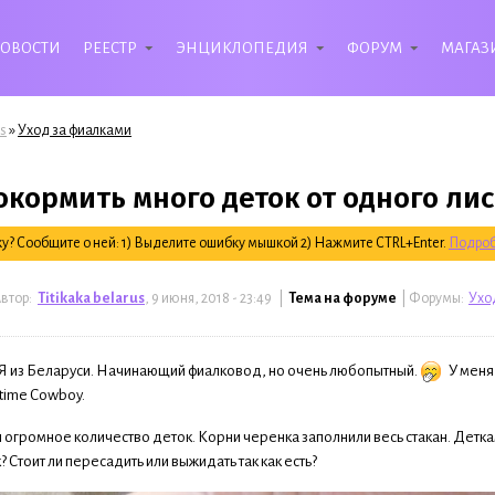
ОВОСТИ
РЕЕСТР
ЭНЦИКЛОПЕДИЯ
ФОРУМ
МАГАЗ
»
s
Уход за фиалками
окормить много деток от одного лис
? Сообщите о ней: 1) Выделите ошибку мышкой 2) Нажмите CTRL+Enter.
Подроб
втор:
Titikaka belarus
, 9 июня, 2018 - 23:49 |
Тема на форуме
| Форумы:
Ухо
 Я из Беларуси. Начинающий фиалковод, но очень любопытный.
У меня
time Cowboy.
л огромное количество деток. Корни черенка заполнили весь стакан. Детк
 Стоит ли пересадить или выжидать так как есть?