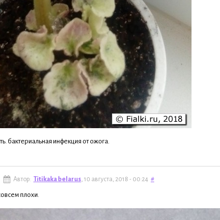
уть. бактериальная инфекция от ожога.
Автор:
Titikaka belarus
, 10 августа, 2018 - 00:24
#
овсем плохи.