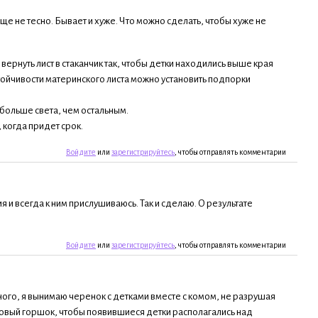
ще не тесно. Бывает и хуже. Что можно сделать, чтобы хуже не
, вернуть лист в стаканчик так, чтобы детки находились выше края
стойчивости материнского листа можно установить подпорки
больше света, чем остальным.
когда придет срок.
Войдите
или
зарегистрируйтесь
, чтобы отправлять комментарии
 и всегда к ним прислушиваюсь. Так и сделаю. О результате
Войдите
или
зарегистрируйтесь
, чтобы отправлять комментарии
много, я вынимаю черенок с детками вместе с комом, не разрушая
 новый горшок, чтобы появившиеся детки располагались над