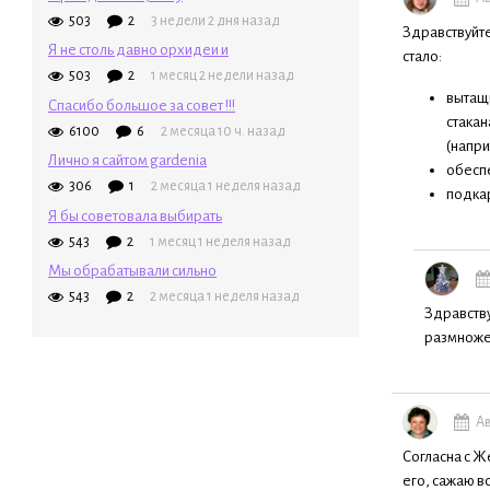
503
2
3 недели 2 дня назад
Здравствуйте
Я не столь давно орхидеи и
стало:
503
2
1 месяц 2 недели назад
вытащи
Спасибо большое за совет !!!
стакан
6100
6
2 месяца 10 ч. назад
(напри
Лично я сайтом gardenia
обеспе
306
1
2 месяца 1 неделя назад
подкар
Я бы советовала выбирать
543
2
1 месяц 1 неделя назад
Мы обрабатывали сильно
543
2
2 месяца 1 неделя назад
Здравству
размноже
Ав
Согласна с Ж
его, сажаю в