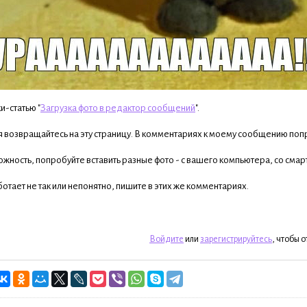
и-статью "
Загрузка фото в редактор сообщений
".
я возвращайтесь на эту страницу. В комментариях к моему сообщению попр
ожность, попробуйте вставить разные фото - с вашего компьютера, со сма
ботает не так или непонятно, пишите в этих же комментариях.
Войдите
или
зарегистрируйтесь
, чтобы 