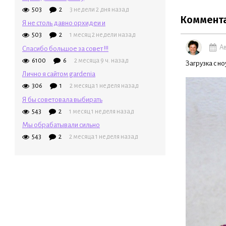
503
2
3 недели 2 дня назад
Коммент
Я не столь давно орхидеи и
503
2
1 месяц 2 недели назад
Ав
Спасибо большое за совет !!!
6100
6
2 месяца 9 ч. назад
Загрузка с но
Лично я сайтом gardenia
306
1
2 месяца 1 неделя назад
Я бы советовала выбирать
543
2
1 месяц 1 неделя назад
Мы обрабатывали сильно
543
2
2 месяца 1 неделя назад