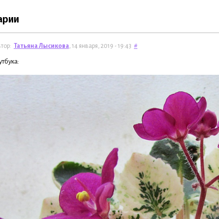
арии
тор:
Татьяна Лысикова
, 14 января, 2019 - 19:43
#
утбука: