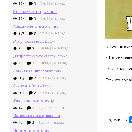
397
3
9 ч. 56 м. назад
Я бы поехала отдыхать в
397
3
9 ч. 59 м. назад
Когда хочется выключить
397
3
10 ч. 9 м. назад
Могу посоветовать вам
1. Прочтите вик
28
2
1 день 39 м. назад
Да просто купите классические
2. После чтени
28
2
1 день 45 м. назад
Если есть возм
Логика в ваших словах есть.
103
2
1 день 2 ч. назад
Если что-то ра
Лично я себе выбрала
103
2
1 день 3 ч. назад
Ювелиры только ручную
47
2
3 дня 2 ч. назад
Насколько я знаю, нанести
Поделиться:
47
2
3 дня 4 ч. назад
Прежде всего, могу