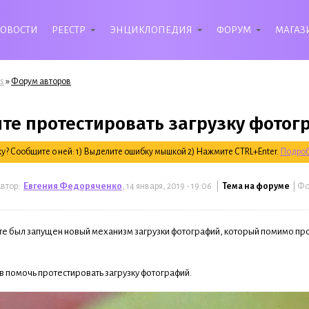
ОВОСТИ
РЕЕСТР
ЭНЦИКЛОПЕДИЯ
ФОРУМ
МАГАЗ
»
s
Форум авторов
те протестировать загрузку фото
? Сообщите о ней: 1) Выделите ошибку мышкой 2) Нажмите CTRL+Enter.
Подроб
втор:
Евгения Федоряченко
, 14 января, 2019 - 19:06 |
Тема на форуме
| Ф
йте был запущен новый механизм загрузки фотографий, который помимо пр
 помочь протестировать загрузку фотографий.