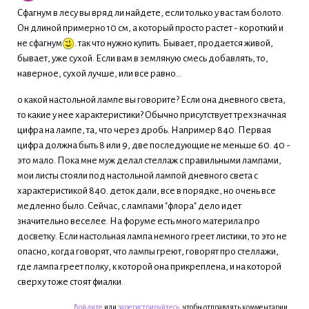
Сфагнум в лесу вы вряд ли найдете, если только у вас там болото.
Он длиной примерно 10 см, а который просто растет - короткий и
не сфагнум
. так что нужно купить. Бывает, продается живой,
бывает, уже сухой. Если вам в земляную смесь добавлять, то,
наверное, сухой лучше, или все равно...
о какой настольной лампе вы говорите? Если она дневного света,
то какие у нее характеристики? Обычно присутствует трехзначная
цифра на лампе, та, что через дробь. Например 840. Первая
цифра должна быть 8 или 9, две последующие не меньше 60. 40 -
это мало. Пока мне муж делал стеллаж с правильными лампами,
мои листы стояли под настольной лампой дневного света с
характеристикой 840. деток дали, все в порядке, но очень все
медленно было. Сейчас, с лампами "флора" дело идет
значительно веселее. На форуме есть много материла про
досветку. Если настольная лампа немного греет листики, то это не
опасно, когда говорят, что лампы греют, говорят про стеллажи,
где лампа греет полку, к которой она прикреплена, и на которой
сверху тоже стоят фиалки.
Войдите
или
зарегистрируйтесь
, чтобы отправлять комментарии