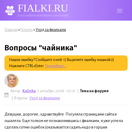
FIALKI.RU
Клуб любителей фиалок (сенполий)
Вы здесь
»
»
Главная
Forums
Уход за фиалками
Вопросы "чайника"
Нашли ошибку? Сообщите о ней: 1) Выделите ошибку мышкой 2)
Нажмите CTRL+Enter.
Подробнее...
Автор:
Kalinka
, 2 декабря, 2008 - 00:21 |
Тема на форуме
| Форумы:
Уход за фиалками
Девушки, дорогие, здравствуйте. Погуляла страницами сайта и
ошалела. Еще толком не познакомившись с фиалками, я уже успела
сделать сотню ошибок (оказывается садить надо в горшки