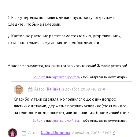
2. Если у черенка появились детки - пусть растут открытыми.
Следите, чтобы не замерзли.
3. Как только растение растет самостоятельно, укоренившись,
создавать тепличные условия нет необходимости.
У вас все получится, так как вы этого хотите сами! Желаю успехов!
Войдите
или
зарегистрируйтесь
, чтобы отправлять комментарии
Автор:
Kalinka
, 3 декабря, 2008 - 10:22
#
Спасибо, я так и сделала, но появился еще один вопрос:
листики с детками, держать в прежних условиях (стоят они все
на северном подоконнике), или поставить на более яркий свет?
Войдите
или
зарегистрируйтесь
, чтобы отправлять комментарии
Автор:
Galina Domnina
, 2 декабря, 2008 - 23:03
#