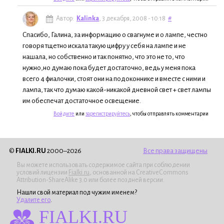
Автор:
Kalinka
, 3 декабря, 2008 - 10:18
#
Спасибо, Галина, за информацию о свагнуме и о лампе, честно
говоря тщетно искала такую цифру у себя на лампе и не
нашала, но собственно и так понятно, что это не то, что
нужно,но думаю пока будет достаточно, ведь у меня пока
всего 4 фиалочки, стоят они на подоконнике и вместе с ними и
лампа, так что думаю какой-никакой дневной свет + свет лампы
им обеспечат достаточное освещение.
Войдите
или
зарегистрируйтесь
, чтобы отправлять комментарии
©
FIALKI.RU
2000–2026
Все права защищены
Вы можете использовать содержимое сайта при соблюдении
условий лицензии
Fialki.ru
, основанной на CreativeCommons
Attribution-ShareAlike 3.0 или более поздней версии.
Нашли свой материал под чужим именем?
Удалите его
.
FIALKI.RU