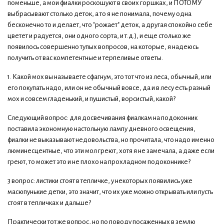
поменьше, а мои фиалки роскошуют в своих горшках, и ПОТОМУ
выбрасывают столько деток, а то я не понимала, почему одна
бесконечно то и делает, что "рожает" деток, а другая спокойно себе
цветет и радуется, они одного сорта, и т.д.), и еще столько же
появилось совершенно тупых вопросов, на которые, я надеюсь
получить от вас компетентные и терпеливые ответы.
1. Какой мох вы называете сфагнум, это тот что из леса, обычный, или
его покупать надо, или он не обычный вовсе, да и в лесу есть разный
мох и совсем гладенький, и пушистый, ворсистый, какой?
Следующий вопрос: для досвечивания фиалкам на подоконник
поставила экономную настольную лампу дневного освещения,
фиалки не выказывают недовольства, но прочитала, что надо именно
люминесцентные, что эти мол греют, хотя я не замечала, а даже если
греют, то может это и не плохо на прохладном подоконнике?
3 вопрос: листики стоят в тепличке, у некоторых появились уже
масюпунькие детки, это значит, что их уже можно открывать или пусть
стоят в тепличках и дальше?
Практически тот же вопрос, но по поводу посаженных в землю