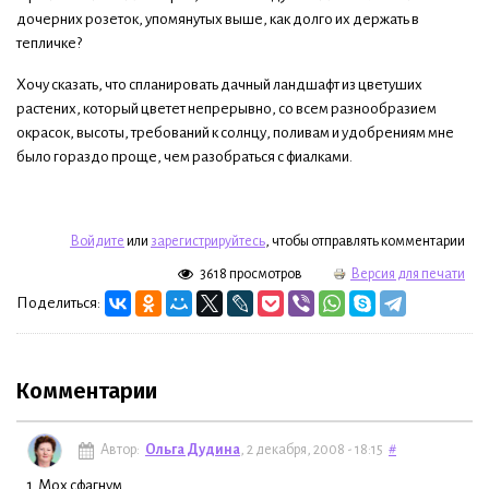
дочерних розеток, упомянутых выше, как долго их держать в
тепличке?
Хочу сказать, что спланировать дачный ландшафт из цветуших
растених, который цветет непрерывно, со всем разнообразием
окрасок, высоты, требований к солнцу, поливам и удобрениям мне
было гораздо проще, чем разобраться с фиалками.
Войдите
или
зарегистрируйтесь
, чтобы отправлять комментарии
3618 просмотров
Версия для печати
Поделиться:
Комментарии
Автор:
Ольга Дудина
, 2 декабря, 2008 - 18:15
#
1. Мох сфагнум