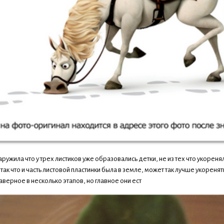
аружила что у трех листиков уже образовались детки, не из тех что укоре
 так что и часть листовой пластинки была в земле, может так лучше укореня
аверное в несколько этапов, но главное они ест