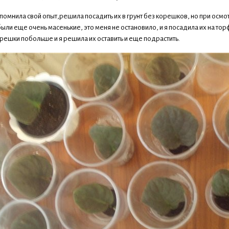
спомнила свой опыт,решила посадить их в грунт без корешков, но при осмо
были еще очень масенькие, это меня не остановило, и я посадила их на тор
решки побольше и я решила их оставить и еще подрастить.