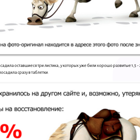
садила оставшиеся три листика, у которых уже били хорошо развитые 1,5 
посадила сразу в таблетки.