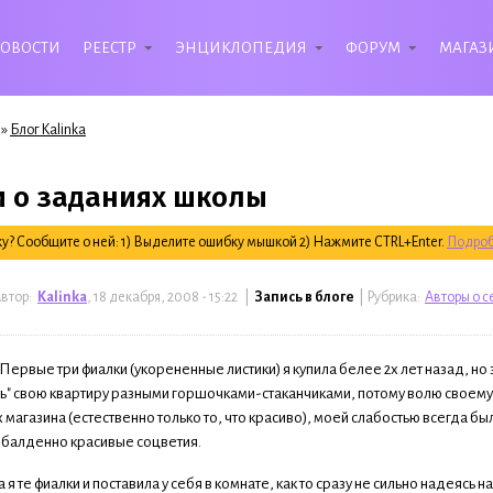
ОВОСТИ
РЕЕСТР
ЭНЦИКЛОПЕДИЯ
ФОРУМ
МАГАЗ
»
Блог Kalinka
и о заданиях школы
? Сообщите о ней: 1) Выделите ошибку мышкой 2) Нажмите CTRL+Enter.
Подроб
втор:
Kalinka
, 18 декабря, 2008 - 15:22 |
Запись в блоге
| Рубрика:
Авторы о се
Первые три фиалки (укорененные листики) я купила белее 2х лет назад, но
ь" свою квартиру разными горшочками-стаканчиками, потому волю своему ц
х магазина (естественно только то, что красиво), моей слабостью всегда б
балденно красивые соцветия.
я те фиалки и поставила у себя в комнате, как то сразу не сильно надеясь н