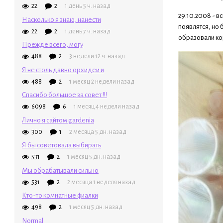
22
2
1 день 5 ч. назад
29.10.2008 - в
Насколько я знаю, нанести
появлятся, но 
22
2
1 день 7 ч. назад
образовали ко
Прежде всего, могу
488
2
3 недели 12 ч. назад
Я не столь давно орхидеи и
488
2
1 месяц 2 недели назад
Спасибо большое за совет !!!
6098
6
1 месяц 4 недели назад
Лично я сайтом gardenia
300
1
2 месяца 5 дн. назад
Я бы советовала выбирать
531
2
1 месяц 5 дн. назад
Мы обрабатывали сильно
531
2
2 месяца 1 неделя назад
Кто-то комнатные фиалки
498
2
1 месяц 5 дн. назад
Normal