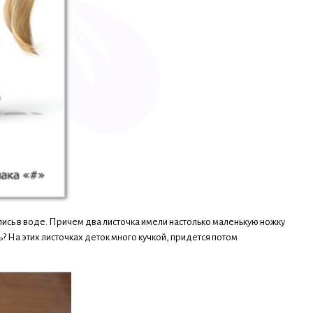
нялись в воде. Причем два листочка имели настолько маленькую ножку
ть? На этих листочках деток много кучкой, придется потом