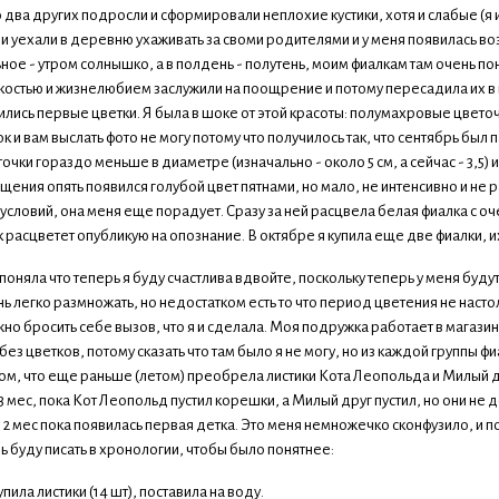
о два других подросли и сформировали неплохие кустики, хотя и слабые (я
 уехали в деревню ухаживать за своми родителями и у меня появилась воз
ое - утром солнышко, а в полдень - полутень, моим фиалкам там очень понр
костью и жизнелюбием заслужили на поощрение и потому пересадила их в но
ились первые цветки. Я была в шоке от этой красоты: полумахровые цвето
ок и вам выслать фото не могу потому что получилось так, что сентябрь был
очки гораздо меньше в диаметре (изначально - около 5 см, а сейчас - 3,5)
ения опять появился голубой цвет пятнами, но мало, не интенсивно и не р
словий, она меня еще порадует. Сразу за ней расцвела белая фиалка с оч
к расцветет опубликую на опознание. В октябре я купила еще две фиалки, и
 поняла что теперь я буду счастлива вдвойте, поскольку теперь у меня буд
ь легко размножать, но недостатком есть то что период цветения не насто
но бросить себе вызов, что я и сделала. Моя подружка работает в магазине
без цветков, потому сказать что там было я не могу, но из каждой группы фи
том, что еще раньше (летом) преобрела листики Кота Леопольда и Милый др
3 мес, пока Кот Леопольд пустил корешки, а Милый друг пустил, но они не д
 мес пока появилась первая детка. Это меня немножечко сконфузило, и по
ь буду писать в хронологии, чтобы было понятнее:
купила листики (14 шт), поставила на воду.