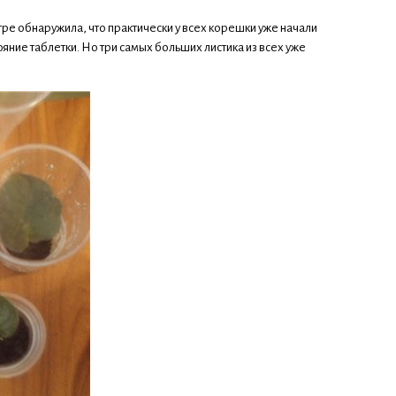
тре обнаружила, что практически у всех корешки уже начали
фяние таблетки. Но три самых больших листика из всех уже