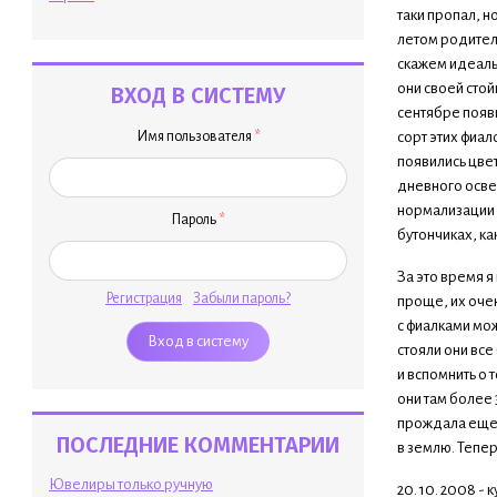
таки пропал, н
летом родители
скажем идеальн
они своей стой
ВХОД В СИСТЕМУ
сентябре появ
Имя пользователя
*
сорт этих фиал
появились цвет
дневного освещ
нормализации у
Пароль
*
бутончиках, ка
За это время я
Регистрация
Забыли пароль?
проще, их очен
с фиалками мож
стояли они все 
и вспомнить о 
они там более 
прождала еще 2
ПОСЛЕДНИЕ КОММЕНТАРИИ
в землю. Тепер
Ювелиры только ручную
20. 10. 2008 - 