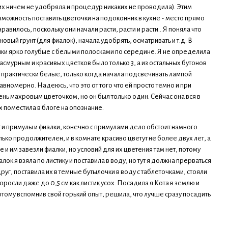
 их ничем не удобряла и процедур никаких не проводила). Этим
можность поставить цветочки на подоконник в кухне - место прямо
авилось, поскольку они начали расти, расти и расти...Я поняла что
вый грунт (для фиалок), начала удобрять, осматривать и т.д. В
чки ярко голубые с белыми полосками по середине. Я не определила
 пасмурным и красивых цветков было только 3, а из остальных бутонов
 и практически белые, только когда начала подсвечивать лампой
авномерно. Надеюсь, что это от того что ей просто темно и при
ень махровым цветочком, но он был только один. Сейчас она вся в
х поместила в блоге на опознание.
ут и примулы и фиалки, конечно с примулами дело обстоит намного
лько продолжителен, и в комнате красиво цветут не более двух лет, а
 и им завезли фиалки, но условий для их цветения там нет, потому
алок я взяла по листику и поставила в воду, но тут я должна прерваться
уг, поставила их в темные бутылочки в воду с таблеточками, стояли
оросли даже до 0,5 см как листик усох. Посадила я Кота в землю и
тому вспомнив свой горький опыт, решила, что лучше сразу посадить