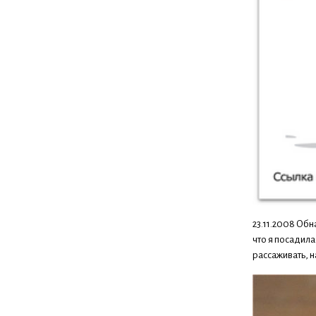
23.11.2008 Обн
что я посадила
рассаживать, н