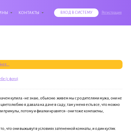
ИНЫ
КОНТАКТЫ
ВХОД В СИСТЕМУ
Регистрация
нее...
бе (с фото)
 зачем купила -не знаю, обьясню: живем мы с родителями мужа, они не
ветолюбию я давала на даче в саду, там у меня есть все, что можно
ыли примулы, потому и фиалки нравятся- они тоже компактны,
а то, что они выжывут в условиях затененной комнаты, и один кустик