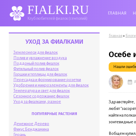
FIALKI.RU
ГЛАВНАЯ
Н
Клуб любителей фиалок (сенполий)
Вы здесь
»
Главная
Блоги
УХОД ЗА ФИАЛКАМИ
Осебе 
Землесмеси для фиалок
Полив и увлажнение воздуха
Поддоный полив фиалок
Нашли ошибку
Фитильный полив фиалок
Горшки и теплицы для фиалок
Пересадка и формирование розетки
А
Удобрения и микроэлементы для фиалок
Температура и свет для фиалок
Сезонное содержание фиалок
Уход за фиалками, разное
Здравствуйте, 
любят "засорят
ПОПУЛЯРНЫЕ РАСТЕНИЯ
найти на полка
зонтевидные о
Денежное Дерево
Фикус Бенджамина
Вобщем купила 
Герань