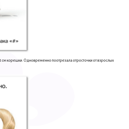
- 2 см корешки. Одновременно поотрезала отросточки от взрослых