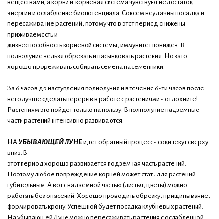
веществами, а корни и корневая система чувствуют недостаток
энергии и ослабление биопотенциала. Совсем неудачны посадка и
пересаживание растений, потому что в этот период снижены
приживаемость и
жизнеспособность корневой системы, иммунитет понижен. В
полнолуние нельзя обрезать и пасынковать растения. Но зато
хорошо прореживать собирать семена на семенники.
За 6 часов до наступления полнолуния и в течение 6-ти часов после
него лучше сделать перерыв в работе с растениями - отдохните!
Растениям это пойдет только на пользу. В полнолуние надземные
части растений інтенсивно развиваются.
НА
УБЫВАЮЩЕЙ ЛУНЕ
идет обратный процесс - соки текут сверху
вниз. В
этот период хорошо развивается подземная часть растений.
Поэтому любое повреждение корней может стать для растений
губительным. А вот с надземной частью (листья, цветы) можно
работать без опасений. Хорошо проводить обрезку, прищипывание,
формировать крону. Успешной будет посадка клубневых растений.
На убывающей Луне можно пересаживать растения с ослабленной