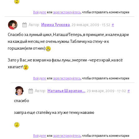
Войдите
или
зарегистрируйтесь
, чтобы отправлять комментарии
Автор:
Ирина Тучкова
, 29 января, 2009 - 15:52
#
Спасибо за лунный цикл,Наташа!Теперь,в принципе,и календари
на каждый месяц не очень нужны.Табличку на стену-и к
горшкам(или от них)
Зато у Вас,не взирая на фазы луны,энергии -через край,на всё
хватает!
Войдите
или
зарегистрируйтесь
, чтобы отправлять комментарии
Автор:
Наталья Шарапан...
, 29 января, 2009 - 17:02
#
спасибо
завтра еще статейку на эту же темку наваяю
Войдите
или
зарегистрируйтесь
, чтобы отправлять комментарии