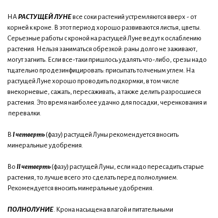
НА
РАСТУЩЕЙ ЛУНЕ
все соки растений устремляются вверх - от
корней к кроне. В этот период хорошо развиваются листья, цветы.
Серьезные работы с кроной на растущей Луне ведут к ослаблению
растения. Нельзя заниматься обрезкой: раны долго не заживают,
могут загнить. Если все-таки пришлось удалять что-либо, срезы надо
тщательно продезинфицировать: присыпать толченым углем. На
растущей Луне хорошо проводить подкормки, в том числе
внекорневые, сажать, пересаживать, а также делить разросшиеся
растения. Это время наиболее удачно для посадки, черенкования и
перевалки.
В
I четверть
(фазу) растущей Луны рекомендуется вносить
минеральные удобрения.
Во
II четверть
(фазу) растущей Луны, если надо пересадить старые
растения, то лучше всего это сделать перед полнолунием.
Рекомендуется вносить минеральные удобрения.
ПОЛНОЛУНИЕ
. Крона насыщена влагой и питательными