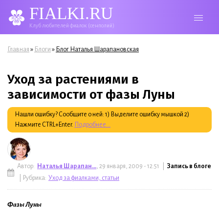
FIALKI.RU
Клуб любителей фиалок (сенполий)
Вы здесь
»
»
Главная
Блоги
Блог Наталья Шарапановская
Уход за растениями в
зависимости от фазы Луны
Нашли ошибку? Сообщите о ней: 1) Выделите ошибку мышкой 2)
Нажмите CTRL+Enter.
Подробнее...
Автор:
Наталья Шарапан...
, 29 января, 2009 - 12:51 |
Запись в блоге
| Рубрика:
Уход за фиалками, статьи
Фазы Луны