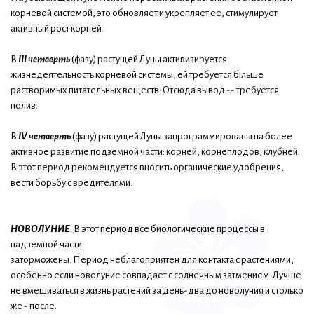
корневой системой, это обновляет и укрепляет ее, стимулирует
активный рост корней.
В
III четверть
(фазу) растущей Луны активизируется
жизнедеятельность корневой системы, ей требуется більше
растворимых питательных веществ. Отсюда вывод -- требуется
полив.
В
IV четверть
(фазу) растущей Луны запрограммированы на более
активное развитие подземной части: корней, корнеплодов, клубней.
В этот период рекомендуется вносить органические удобрения,
вести борьбу с вредителями.
НОВОЛУНИЕ
. В этот период все биологические процессы в
надземной части
заторможены. Период неблагоприятен для контакта с растениями,
особенно если новолуние совпадает с солнечным затмением. Лучше
не вмешиваться в жизнь растений за день-два до новолуния и столько
же - после.