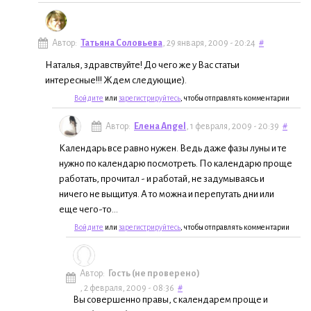
Автор:
Татьяна Соловьева
, 29 января, 2009 - 20:24
#
Наталья, здравствуйте! До чего же у Вас статьи
интересные!!! Ждем следующие).
Войдите
или
зарегистрируйтесь
, чтобы отправлять комментарии
Автор:
Елена Angel
, 1 февраля, 2009 - 20:39
#
Календарь все равно нужен. Ведь даже фазы луны и те
нужно по календарю посмотреть. По календарю проще
работать, прочитал - и работай, не задумываясь и
ничего не выщитуя. А то можна и перепутать дни или
еще чего-то...
Войдите
или
зарегистрируйтесь
, чтобы отправлять комментарии
Автор:
Гость (не проверено)
, 2 февраля, 2009 - 08:36
#
Вы совершенно правы, с календарем проще и