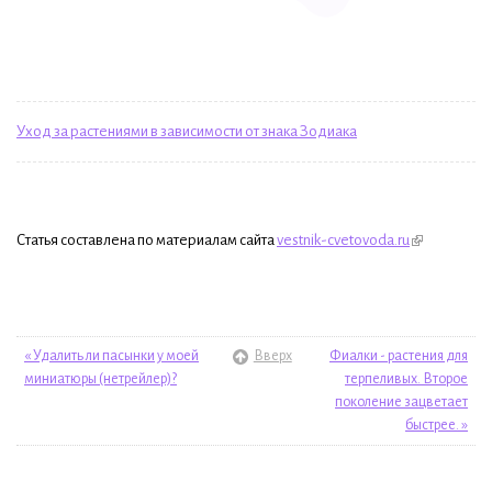
Уход за растениями в зависимости от знака Зодиака
Статья составлена по материалам сайта
vestnik-cvetovoda.ru
« Удалить ли пасынки у моей
Вверх
Фиалки - растения для
миниатюры (нетрейлер)?
терпеливых. Второе
поколение зацветает
быстрее. »